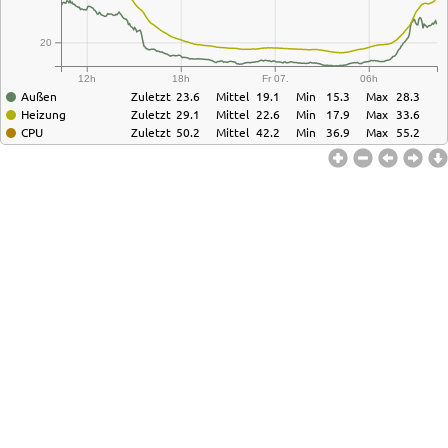
20
12h
18h
Fr 07.
06h
Außen
Zuletzt
23.6
Mittel
19.1
Min
15.3
Max
28.3
Heizung
Zuletzt
29.1
Mittel
22.6
Min
17.9
Max
33.6
CPU
Zuletzt
50.2
Mittel
42.2
Min
36.9
Max
55.2