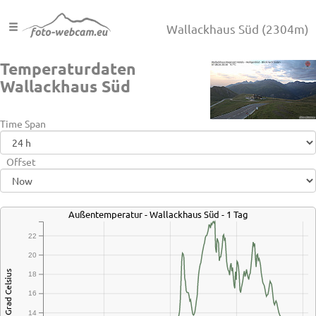
Wallackhaus Süd
(2304m)
Temperaturdaten
Wallackhaus Süd
Time Span
Offset
Außentemperatur - Wallackhaus Süd - 1 Tag
22
20
Grad Celsius
18
16
14