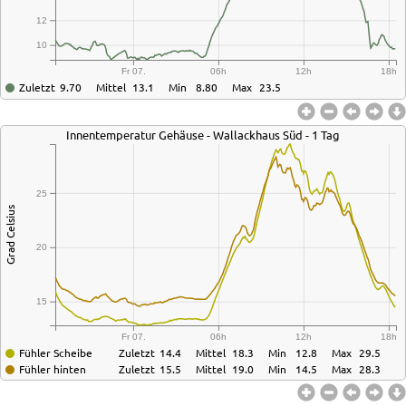
12
10
Fr 07.
06h
12h
18h
Zuletzt
9.70
Mittel
13.1
Min
8.80
Max
23.5
Innentemperatur Gehäuse - Wallackhaus Süd - 1 Tag
25
Grad Celsius
20
15
Fr 07.
06h
12h
18h
Fühler Scheibe
Zuletzt
14.4
Mittel
18.3
Min
12.8
Max
29.5
Fühler hinten
Zuletzt
15.5
Mittel
19.0
Min
14.5
Max
28.3