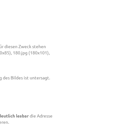
 Für diesen Zweck stehen
x85), 180.jpg (180x101),
des Bildes ist untersagt.
deutlich lesbar
die Adresse
eren.