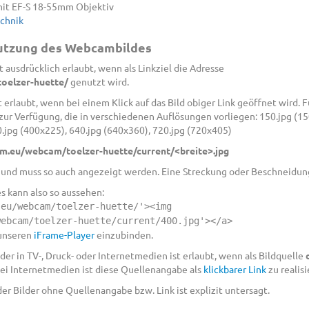
it EF-S 18-55mm Objektiv
echnik
Nutzung des Webcambildes
 ausdrücklich erlaubt, wenn als Linkziel die Adresse
oelzer-huette/
genutzt wird.
 erlaubt, wenn bei einem Klick auf das Bild obiger Link geöffnet wird.
 Verfügung, die in verschiedenen Auflösungen vorliegen: 150.jpg (150
0.jpg (400x225), 640.jpg (640x360), 720.jpg (720x405)
m.eu/webcam/toelzer-huette/current/<breite>.jpg
9 und muss so auch angezeigt werden. Eine Streckung oder Beschneidung 
es kann also so aussehen:
.eu/webcam/toelzer-huette/'><img
webcam/toelzer-huette/current/400.jpg'></a>
 unseren
iFrame-Player
einzubinden.
er in TV-, Druck- oder Internetmedien ist erlaubt, wenn als Bildquelle
ei Internetmedien ist diese Quellenangabe als
klickbarer Link
zu realisi
r Bilder ohne Quellenangabe bzw. Link ist explizit untersagt.