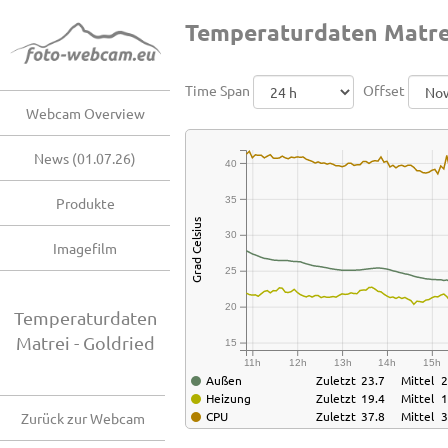
Temperaturdaten Matrei
Time Span
Offset
Webcam Overview
News (01.07.26)
40
35
Produkte
Grad Celsius
30
Imagefilm
25
20
Temperaturdaten
Matrei - Goldried
15
11h
12h
13h
14h
15h
Außen
Zuletzt
23.7
Mittel
2
Heizung
Zuletzt
19.4
Mittel
1
CPU
Zuletzt
37.8
Mittel
3
Zurück zur Webcam