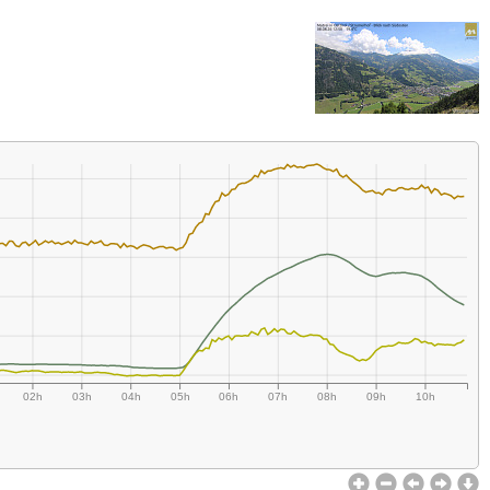
02h
03h
04h
05h
06h
07h
08h
09h
10h