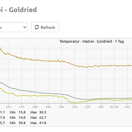
 - Goldried
Refresh
Temperatur - Matrei - Goldried - 1 Tag
16h
17h
18h
19h
20h
21h
22h
23h
Sa 08.
01h
1.1
Min
15.8
Max
30.3
7.9
Min
14.0
Max
22.7
5.7
Min
30.8
Max
41.8