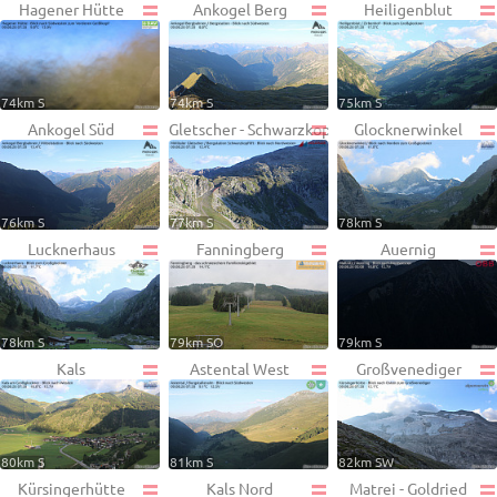
Hagener Hütte
Ankogel Berg
Heiligenblut
74km S
74km S
75km S
Ankogel Süd
Gletscher - Schwarzkopf
Glocknerwinkel
76km S
77km S
78km S
Lucknerhaus
Fanningberg
Auernig
78km S
79km SO
79km S
Kals
Astental West
Großvenediger
80km S
81km S
82km SW
Kürsingerhütte
Kals Nord
Matrei - Goldried