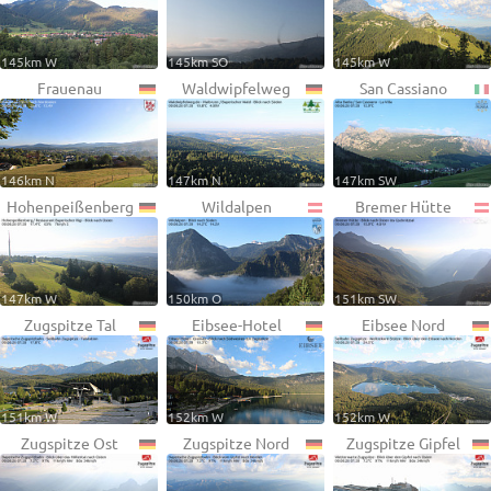
145km W
145km SO
145km W
Frauenau
Waldwipfelweg
San Cassiano
146km N
147km N
147km SW
Hohenpeißenberg
Wildalpen
Bremer Hütte
147km W
150km O
151km SW
Zugspitze Tal
Eibsee-Hotel
Eibsee Nord
151km W
152km W
152km W
Zugspitze Ost
Zugspitze Nord
Zugspitze Gipfel