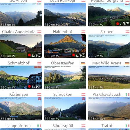
St. Anton
Lech Rüfikopf
Pension Bergland
•
LIVE
218km W
219km W
220km W
Chalet Anna Maria
Haldenhof
Stuben
•
•
LIVE
LIVE
220km W
220km W
220km W
Schmelzhof
Oberstaufen
Max-Wild-Arena
•
LIVE
220km W
220km W
221km W
Körbersee
Schröcken
Piz Chavalatsch
221km W
222km W
223km SW
Langenferner
Sibratsgfäll
Trafoi