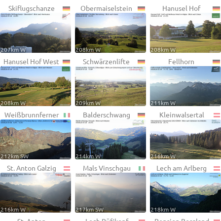
Skiflugschanze
Obermaiselstein
Hanusel Hof
207km W
208km W
208km W
Hanusel Hof West
Schwärzenlifte
Fellhorn
208km W
209km W
211km W
Weißbrunnferner
Balderschwang
Kleinwalsertal
212km SW
214km W
216km W
St. Anton Galzig
Mals Vinschgau
Lech am Arlberg
216km W
217km SW
218km W