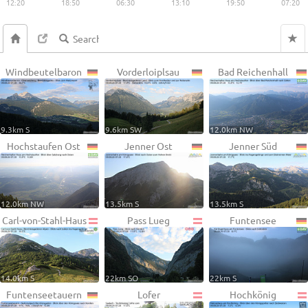
12:20
18:50
06:30
13:10
19:50
07:20
Windbeutelbaron
Vorderloiplsau
Bad Reichenhall
9.3km S
9.6km SW
12.0km NW
Hochstaufen Ost
Jenner Ost
Jenner Süd
12.0km NW
13.5km S
13.5km S
Carl-von-Stahl-Haus
Pass Lueg
Funtensee
14.0km S
22km SO
22km S
Funtenseetauern
Lofer
Hochkönig