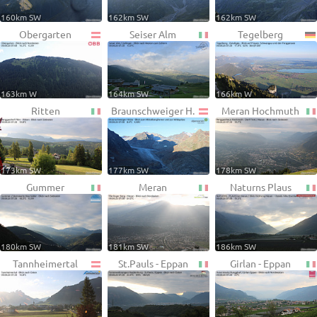
160km SW
162km SW
162km SW
Obergarten
Seiser Alm
Tegelberg
163km W
164km SW
166km W
Ritten
Braunschweiger H.
Meran Hochmuth
173km SW
177km SW
178km SW
Gummer
Meran
Naturns Plaus
180km SW
181km SW
186km SW
Tannheimertal
St.Pauls - Eppan
Girlan - Eppan