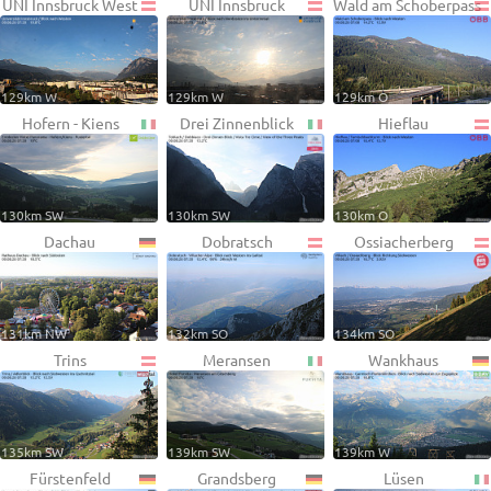
UNI Innsbruck West
UNI Innsbruck
Wald am Schoberpass
129km W
129km W
129km O
Hofern - Kiens
Drei Zinnenblick
Hieflau
130km SW
130km SW
130km O
Dachau
Dobratsch
Ossiacherberg
131km NW
132km SO
134km SO
Trins
Meransen
Wankhaus
135km SW
139km SW
139km W
Fürstenfeld
Grandsberg
Lüsen