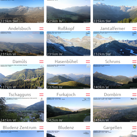
223km SW
225km W
225km SW
Andelsbuch
Rußkopf
Jamtalferner
231km W
231km W
232km SW
Damüls
Hasenbühel
Schruns
237km W
237km W
240km W
Tschagguns
Furkajoch
Dornbirn
241km W
242km W
245km W
Bludenz Zentrum
Bludenz
Gargellen