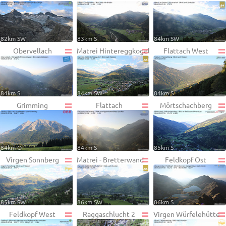
82km SW
83km S
84km SW
Obervellach
Matrei Hintereggkogel
Flattach West
84km S
84km SW
84km S
Grimming
Flattach
Mörtschachberg
84km O
84km S
85km S
Virgen Sonnberg
Matrei - Bretterwand
Feldkopf Ost
85km SW
86km SW
86km S
Feldkopf West
Raggaschlucht 2
Virgen Würfelehütte