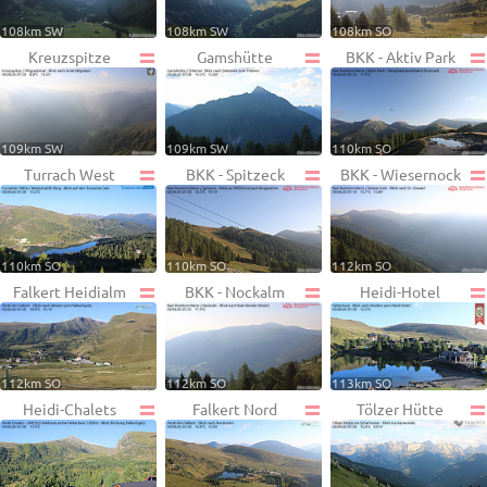
108km SW
108km SW
108km SO
Kreuzspitze
Gamshütte
BKK - Aktiv Park
109km SW
109km SW
110km SO
Turrach West
BKK - Spitzeck
BKK - Wiesernock
110km SO
110km SO
112km SO
Falkert Heidialm
BKK - Nockalm
Heidi-Hotel
112km SO
112km SO
113km SO
Heidi-Chalets
Falkert Nord
Tölzer Hütte