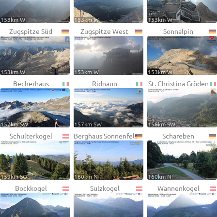
153km W
153km W
153km W
Zugspitze Süd
Zugspitze West
Sonnalpin
153km W
153km W
153km W
Becherhaus
Ridnaun
St. Christina Gröden
157km SW
157km SW
158km SW
Schulterkogel
Berghaus Sonnenfels
Schareben
159km SO
160km N
160km N
Bockkogel
Sulzkogel
Wannenkogel