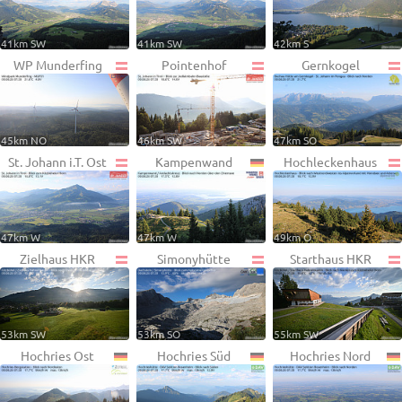
41km SW
41km SW
42km S
WP Munderfing
Pointenhof
Gernkogel
45km NO
46km SW
47km SO
St. Johann i.T. Ost
Kampenwand
Hochleckenhaus
47km W
47km W
49km O
Zielhaus HKR
Simonyhütte
Starthaus HKR
53km SW
53km SO
55km SW
Hochries Ost
Hochries Süd
Hochries Nord