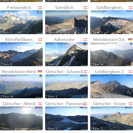
70km S
70km S
70km S
Freiwandeck
Sonnblick
Goldbergkees
70km S
71km S
71km S
Kleinfleißkees
Adlersruhe
Wendelstein Ost
72km S
72km S
72km W
Wendelstein West
Gletscher - Schareck
Goldbergkees 2
73km W
73km S
73km S
Gletscher - Alteck
Gletscher - Panorama
Gletscher - Eissee
74km S
74km S
74km S