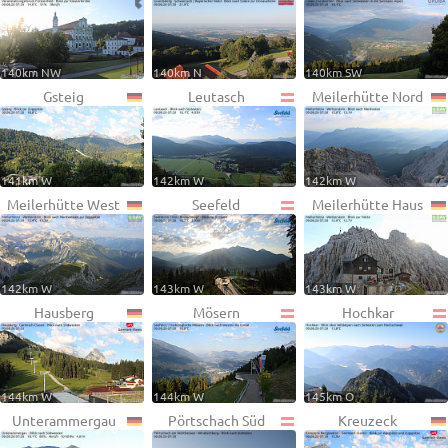
140km NW
140km N
140km SW
Gsteig
Leutasch
Meilerhütte Nord
141km W
142km W
142km W
Meilerhütte West
Seefeld
Meilerhütte Haus
142km W
143km W
143km W
Hausberg
Mösern
Hochkar
144km W
144km W
145km O
Unterammergau
Pörtschach Süd
Kreuzeck