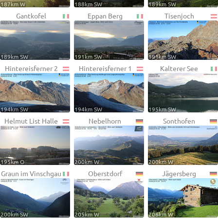
187km W
188km SW
189km SW
Gantkofel
Eppan Berg
Tisenjoch
189km SW
191km SW
191km SW
Hintereisferner 2
Hintereisferner 1
Kalterer See
194km SW
194km SW
195km SW
Helmut List Halle
Nebelhorn
Sonthofen
195km O
200km W
200km W
Graun im Vinschgau
Oberstdorf
Jägersberg
200km SW
205km W
206km W