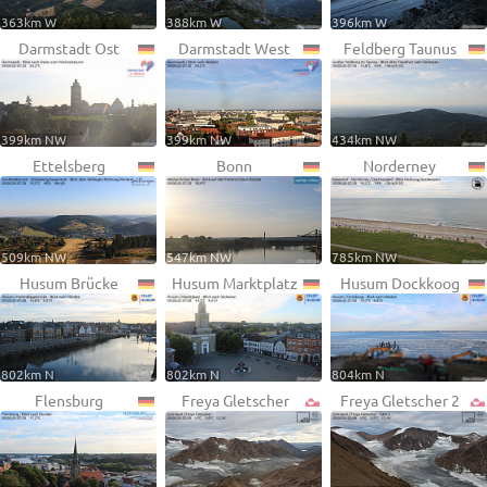
363km W
388km W
396km W
Darmstadt Ost
Darmstadt West
Feldberg Taunus
399km NW
399km NW
434km NW
Ettelsberg
Bonn
Norderney
509km NW
547km NW
785km NW
Husum Brücke
Husum Marktplatz
Husum Dockkoog
802km N
802km N
804km N
Flensburg
Freya Gletscher
Freya Gletscher 2