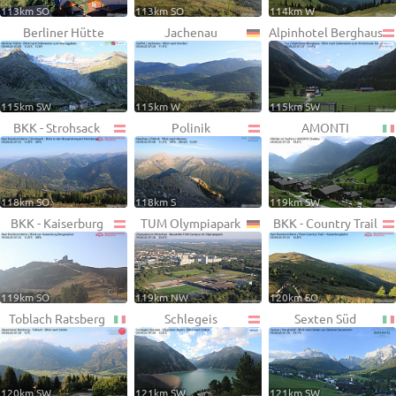
113km SO
113km SO
114km W
Berliner Hütte
Jachenau
Alpinhotel Berghaus
115km SW
115km W
115km SW
BKK - Strohsack
Polinik
AMONTI
118km SO
118km S
119km SW
BKK - Kaiserburg
TUM Olympiapark
BKK - Country Trail
119km SO
119km NW
120km SO
Toblach Ratsberg
Schlegeis
Sexten Süd
120km SW
121km SW
121km SW