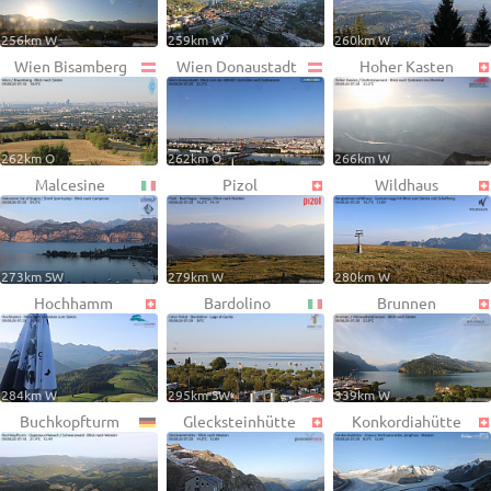
256km W
259km W
260km W
Wien Bisamberg
Wien Donaustadt
Hoher Kasten
262km O
262km O
266km W
Malcesine
Pizol
Wildhaus
273km SW
279km W
280km W
Hochhamm
Bardolino
Brunnen
284km W
295km SW
339km W
Buchkopfturm
Glecksteinhütte
Konkordiahütte