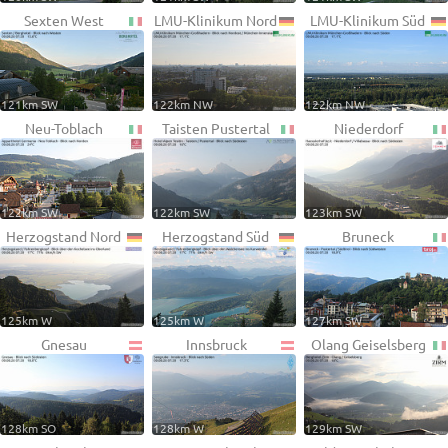
Sexten West
LMU-Klinikum Nord
LMU-Klinikum Süd
121km SW
122km NW
122km NW
Neu-Toblach
Taisten Pustertal
Niederdorf
122km SW
122km SW
123km SW
Herzogstand Nord
Herzogstand Süd
Bruneck
125km W
125km W
127km SW
Gnesau
Innsbruck
Olang Geiselsberg
128km SO
128km W
129km SW