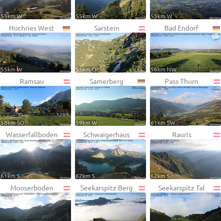
55km W
55km W
55km W
Hochries West
Sarstein
Bad Endorf
55km W
55km O
56km NW
Ramsau
Samerberg
Pass Thurn
58km SO
59km W
61km SW
Wasserfallboden
Schwaigerhaus
Rauris
61km S
62km S
62km S
Mooserboden
Seekarspitz Berg
Seekarspitz Tal