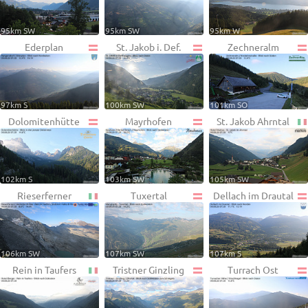
95km SW
95km SW
95km W
Ederplan
St. Jakob i. Def.
Zechneralm
97km S
100km SW
101km SO
Dolomitenhütte
Mayrhofen
St. Jakob Ahrntal
102km S
103km SW
105km SW
Rieserferner
Tuxertal
Dellach im Drautal
106km SW
107km SW
107km S
Rein in Taufers
Tristner Ginzling
Turrach Ost