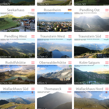
62km S
63km SO
65km SO
Seekarhaus
Rosenheim
Pendling Ost
65km SO
66km W
66km W
Pendling West
Traunstein West
Traunstein Süd
66km W
67km O
67km O
Rudolfshütte
Oberwalderhütte
Kolm-Saigurn
67km SW
68km S
69km S
Wallackhaus Süd
Thomaseck
Wallackhaus Nord