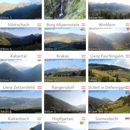
86km S
86km S
88km SW
Mörtschach
Burg Altpernstein
Winklern
89km S
90km O
92km S
Kalsertal
Krakau
Lienz Faschingalm
92km S
92km SO
94km S
Lienz Zettersfeld
Rangersdorf
St.Veit in Defereggen
94km S
94km S
95km SW
Kaltenbach
Hopfgarten
Sonnenbichl