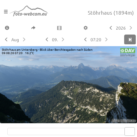
Stöhrhaus
(1894m)
2026
Aug
09.
07:20
Stöhrhaus am Untersberg - Blick über Berchtesgaden nach Süden
09.08.26 07:20 16.2°C
Live video available →
View