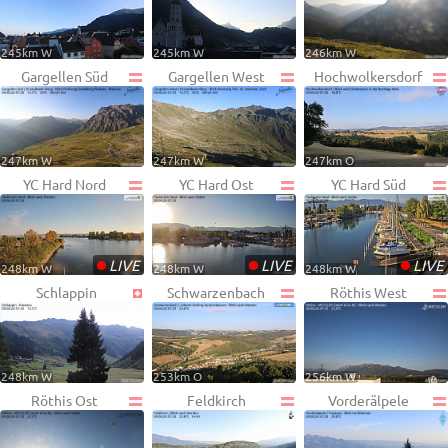
245km W
245km W
246km W
Gargellen Süd
Gargellen West
Hochwolkersdorf
247km W
247km W
247km O
YC Hard Nord
YC Hard Ost
YC Hard Süd
•
•
•
LIVE
LIVE
LIVE
248km W
248km W
248km W
Schlappin
Schwarzenbach
Röthis West
248km W
253km O
256km W
Röthis Ost
Feldkirch
Vorderälpele