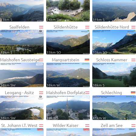
23km S
24km SW
31km S
Saalfelden
Söldenhütte
Söldenhütte Nord
32km S
33km SO
33km SO
Maishofen Sausteige
Marquartstein
Schloss Kammer
38km SW
38km W
38km S
Leogang - Asitz
Maishofen Dorfplatz
Schleching
38km SW
39km S
41km W
St. Johann i.T. West
Wilder Kaiser
Zell am See