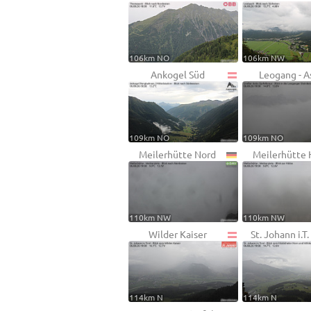
106km NO
106km NW
Ankogel Süd
Leogang - A
109km NO
109km NO
Meilerhütte Nord
Meilerhütte 
110km NW
110km NW
Wilder Kaiser
St. Johann i.T
114km N
114km N