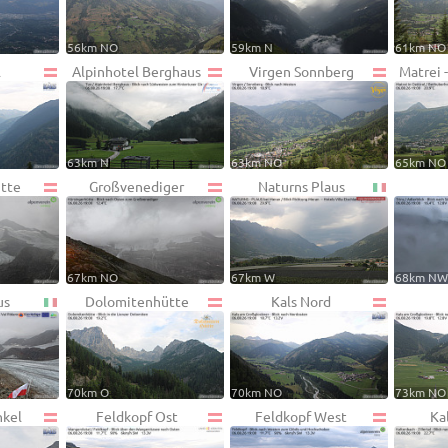
56km NO
59km N
61km NO
l
Alpinhotel Berghaus
Virgen Sonnberg
Matrei 
63km N
63km NO
65km NO
ütte
Großvenediger
Naturns Plaus
67km NO
67km W
68km N
us
Dolomitenhütte
Kals Nord
70km O
70km NO
73km NO
nkel
Feldkopf Ost
Feldkopf West
Ka