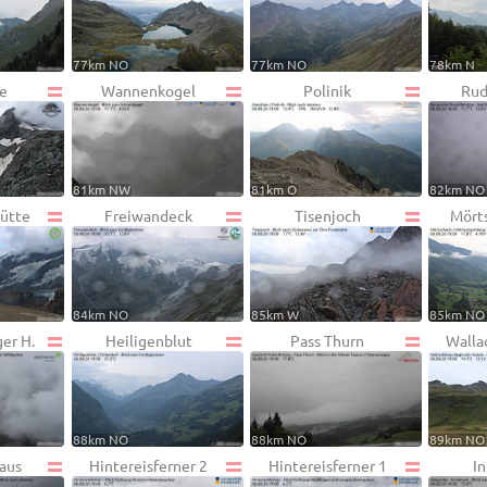
77km NO
77km NO
78km N
he
Wannenkogel
Polinik
Rud
81km NW
81km O
82km NO
ütte
Freiwandeck
Tisenjoch
Mört
84km NO
85km W
85km NO
er H.
Heiligenblut
Pass Thurn
Walla
88km NO
88km NO
89km NO
aus
Hintereisferner 2
Hintereisferner 1
I