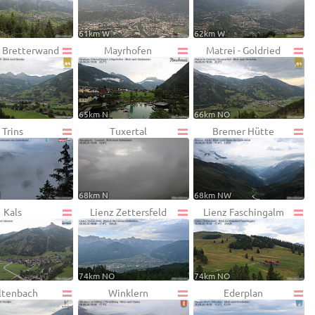
61km W
62km W
- Bretterwand
Mayrhofen
Matrei - Goldried
65km N
66km NO
Trins
Tuxertal
Bremer Hütte
W
68km N
68km NW
Kals
Lienz Zettersfeld
Lienz Faschingalm
74km NO
74km NO
ltenbach
Winklern
Ederplan