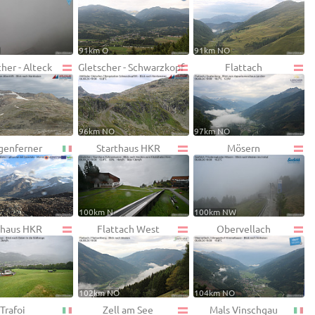
W
91km O
91km NO
her - Alteck
Gletscher - Schwarzkopf
Flattach
96km NO
97km NO
genferner
Starthaus HKR
Mösern
100km N
100km NW
lhaus HKR
Flattach West
Obervellach
102km NO
104km NO
Trafoi
Zell am See
Mals Vinschgau