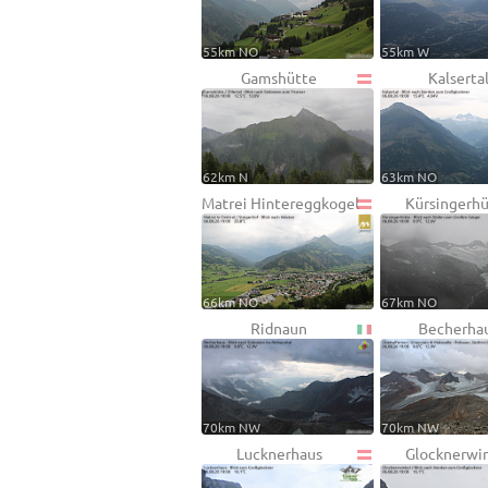
55km NO
55km W
Gamshütte
Kalserta
62km N
63km NO
Matrei Hintereggkogel
Kürsingerh
66km NO
67km NO
Ridnaun
Becherha
70km NW
70km NW
Lucknerhaus
Glocknerwi