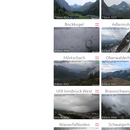
76km NO
76km NO
Bockkogel
Adlersru
80km NW
81km NO
Mörtschach
Oberwalderh
84km NO
84km NO
UNI Innsbruck West
Braunschweig
86km NW
86km NW
Wasserfallboden
Schwaigerh