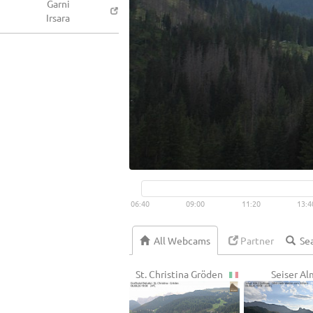
Garni
Irsara
06:40
09:00
11:20
13:4
All Webcams
Partner
St. Christina Gröden
Seiser Al