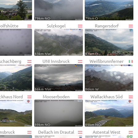
79km NO
79km O
olfshütte
Sulzkogel
Rangersdorf
83km NW
83km O
schachberg
UNI Innsbruck
Weißbrunnferner
86km NW
86km W
ckhaus Nord
Mooserboden
Wallackhaus Süd
89km NO
89km NO
nnsbruck
Dellach im Drautal
Astental West