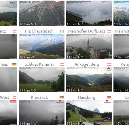
107km NO
108km N
108km W
sitz
Piz Chavalatsch
Maishofen Dorfplatz
Maisho
109km W
110km NO
110km N
Haus
Schloss Kammer
Ankogel Berg
Pend
111km NO
111km NO
111km N
. West
Kreuzeck
Hausberg
Sa
116km NW
116km NW
117km N