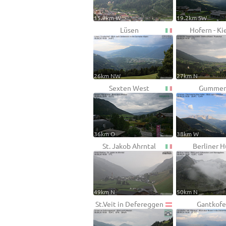
15.7km W
19.2km SW
Lüsen
Hofern - Ki
26km NW
27km N
Sexten West
Gummer
36km O
38km W
St. Jakob Ahrntal
Berliner 
49km N
50km N
St.Veit in Defereggen
Gantkofe