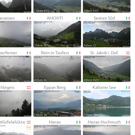
25km NO
25km NO
eransen
AMONTI
Sexten Süd
W
35km N
36km O
serferner
Rein in Taufers
St. Jakob i. Def.
42km N
48km NO
chlegeis
Eppan Berg
Kalterer See
54km W
55km SW
 Würfelehütte
Meran
Meran Hochmuth