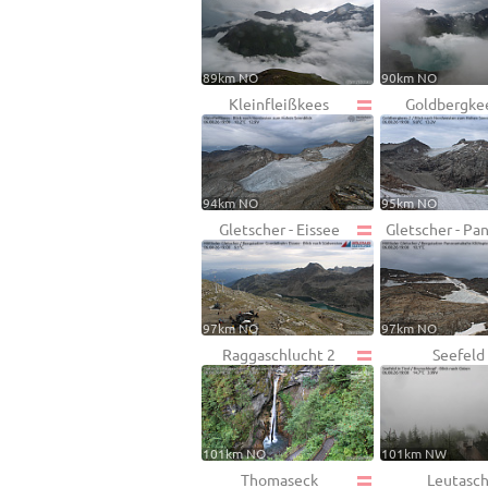
89km NO
90km NO
Kleinfleißkees
Goldbergke
94km NO
95km NO
Gletscher - Eissee
Gletscher - Pa
97km NO
97km NO
Raggaschlucht 2
Seefeld
101km NO
101km NW
Thomaseck
Leutasc