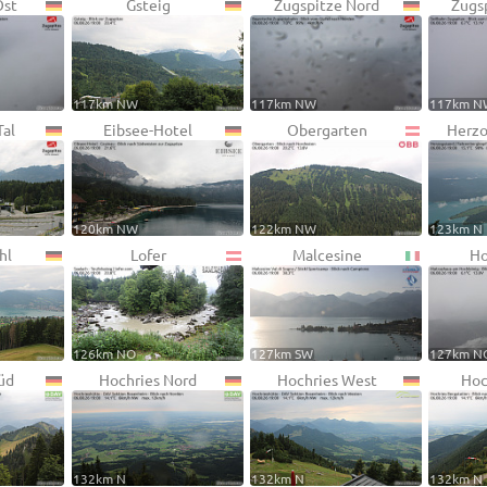
Ost
Gsteig
Zugspitze Nord
Zugs
117km NW
117km NW
117km N
Tal
Eibsee-Hotel
Obergarten
Herzo
120km NW
122km NW
123km N
hl
Lofer
Malcesine
Ho
126km NO
127km SW
127km N
üd
Hochries Nord
Hochries West
Hoc
132km N
132km N
132km N