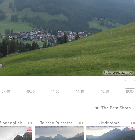
07:00
09:30
11:50
14:10
16:30
19:00
The Best Shots
Zinnenblick
Taisten Pustertal
Niederdorf