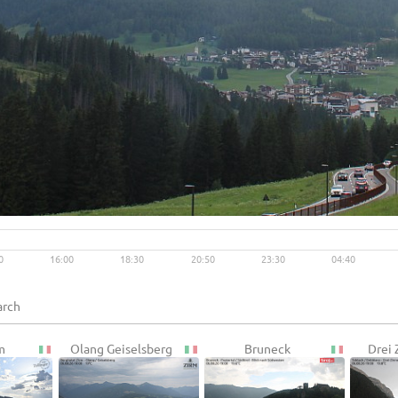
Live video available →
View
0
16:00
18:30
20:50
23:30
04:40
m
Olang Geiselsberg
Bruneck
Drei 