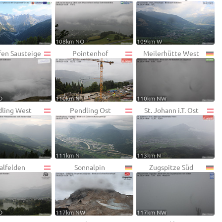
108km NO
109km W
fen Sausteige
Pointenhof
Meilerhütte West
O
110km N
110km NW
ling West
Pendling Ost
St. Johann i.T. Ost
111km N
113km N
alfelden
Sonnalpin
Zugspitze Süd
O
117km NW
117km NW