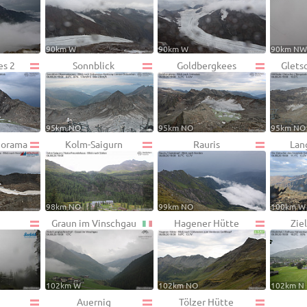
90km W
90km W
90km N
es 2
Sonnblick
Goldbergkees
Gletsc
95km NO
95km NO
95km NO
norama
Kolm-Saigurn
Rauris
Lan
98km NO
99km NO
100km W
Graun im Vinschgau
Hagener Hütte
Zie
102km W
102km NO
102km N
h
Auernig
Tölzer Hütte