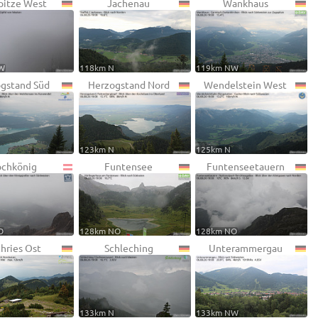
pitze West
Jachenau
Wankhaus
W
118km N
119km NW
gstand Süd
Herzogstand Nord
Wendelstein West
123km N
125km N
chkönig
Funtensee
Funtenseetauern
O
128km NO
128km NO
hries Ost
Schleching
Unterammergau
133km N
133km NW