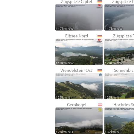
Zugspitze Gipfel
Zugspitze 
117km NW
117km NW
Eibsee Nord
Zugspitze 
119km NW
120km NW
Wendelstein Ost
Sonnenbic
125km N
125km N
Gernkogel
Hochries S
128km NO
132km N