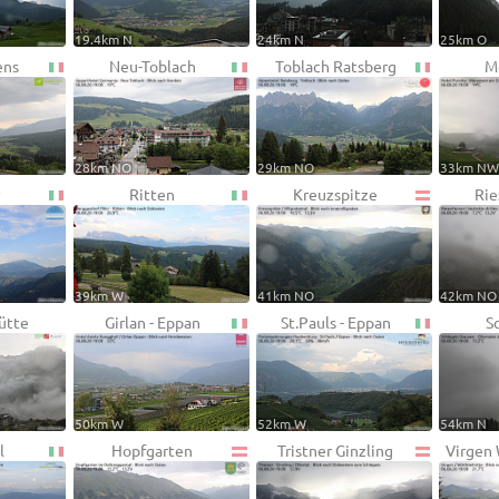
19.4km N
24km N
25km O
ens
Neu-Toblach
Toblach Ratsberg
M
28km NO
29km NO
33km N
Ritten
Kreuzspitze
Rie
39km W
41km NO
42km NO
Hütte
Girlan - Eppan
St.Pauls - Eppan
S
50km W
52km W
54km N
l
Hopfgarten
Tristner Ginzling
Virgen