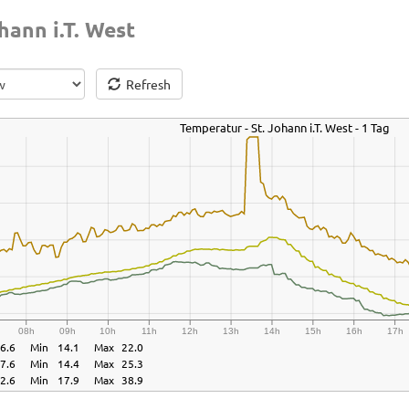
ann i.T. West
Refresh
Temperatur - St. Johann i.T. West - 1 Tag
08h
09h
10h
11h
12h
13h
14h
15h
16h
17h
6.6
Min
14.1
Max
22.0
7.6
Min
14.4
Max
25.3
2.6
Min
17.9
Max
38.9