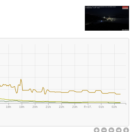
18h
19h
20h
21h
22h
23h
Fr 07.
01h
02h