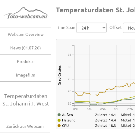
Temperaturdaten St. Joh
Time Span
Offset
Webcam Overview
News (01.07.26)
35
Produkte
30
Grad Celsius
Imagefilm
25
20
Temperaturdaten
St. Johann i.T. West
15
03h
04h
05h
06h
07h
Außen
Zuletzt
14.1
Mittel
1
Heizung
Zuletzt
14.4
Mittel
1
CPU
Zuletzt
18.3
Mittel
2
Zurück zur Webcam