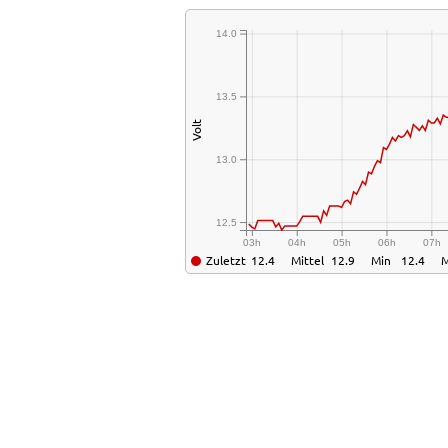
14.0
13.5
Volt
13.0
12.5
03h
04h
05h
06h
07h
Zuletzt
12.4
Mittel
12.9
Min
12.4