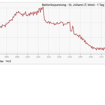
Batteriespannung - St. Johann i.T. West - 1 Tag
08h
09h
10h
11h
12h
13h
14h
15h
16h
17h
Max
14.0