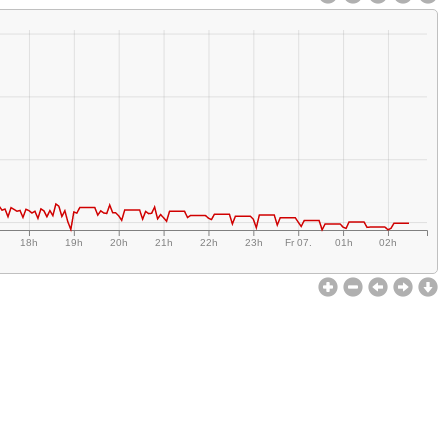
18h
19h
20h
21h
22h
23h
Fr 07.
01h
02h