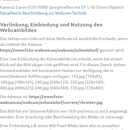
Kamera: Canon EOS1300D Spiegelreflex mit EF-S 18-55mm Objektiv
Detaillierte Beschreibung zur Webcam-Technik
Verlinkung, Einbindung und Nutzung des
Webcambildes
Das Setzen von Links auf diese Webcam ist ausdrücklich erlaubt, wenn
als Linkziel die Adresse
https://www.foto-webcam.eu/webcam/schmelzhof/
genutzt wird.
Eine Live-Einbindung des Kamerabildes ist erlaubt, wenn bei einem
Klick auf das Bild obiger Link geöffnet wird. Für diesen Zweck stehen
Momentanbilder mit konstantem Namen zur Verfügung, die in
verschiedenen Auflösungen vorliegen: 150.jpg (150x85),
180.jpg (180x101), 240.jpg (240x135), 320.jpg (320x180),
400.jpg (400x225), 640.jpg (640x360), 720.jpg (720x405)
Die Adresse ist:
https://www.foto-
webcam.eu/webcam/schmelzhof/current/<breite>.jpg
Das Bild hat ein Seitenverhältnis von 16:9 und muss so auch angezeigt
werden. Eine Streckung oder Beschneidung des Bildes ist untersagt.
Eine Einbindung z.B. eines 400-Pixel-Bildes kann also so aussehen: