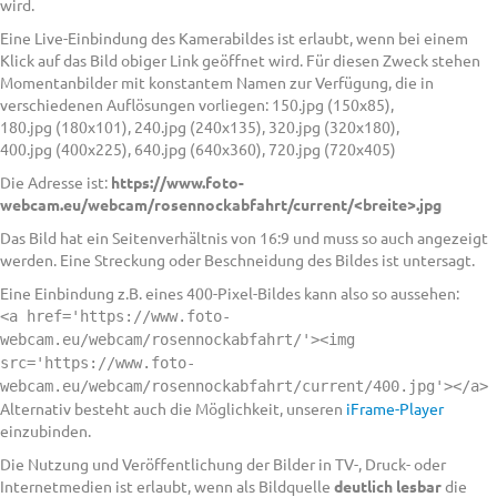
wird.
Eine Live-Einbindung des Kamerabildes ist erlaubt, wenn bei einem
Klick auf das Bild obiger Link geöffnet wird. Für diesen Zweck stehen
Momentanbilder mit konstantem Namen zur Verfügung, die in
verschiedenen Auflösungen vorliegen: 150.jpg (150x85),
180.jpg (180x101), 240.jpg (240x135), 320.jpg (320x180),
400.jpg (400x225), 640.jpg (640x360), 720.jpg (720x405)
Die Adresse ist:
https://www.foto-
webcam.eu/webcam/rosennockabfahrt/current/<breite>.jpg
Das Bild hat ein Seitenverhältnis von 16:9 und muss so auch angezeigt
werden. Eine Streckung oder Beschneidung des Bildes ist untersagt.
Eine Einbindung z.B. eines 400-Pixel-Bildes kann also so aussehen:
<a href='https://www.foto-
webcam.eu/webcam/rosennockabfahrt/'><img
src='https://www.foto-
webcam.eu/webcam/rosennockabfahrt/current/400.jpg'></a>
Alternativ besteht auch die Möglichkeit, unseren
iFrame-Player
einzubinden.
Die Nutzung und Veröffentlichung der Bilder in TV-, Druck- oder
Internetmedien ist erlaubt, wenn als Bildquelle
deutlich lesbar
die