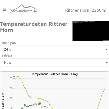
Rittner Horn
(2260m)
Temperaturdaten Rittner
Horn
Time Span
Offset
Temperatur - Rittner Horn - 1 Tag
35
30
Grad Celsius
25
20