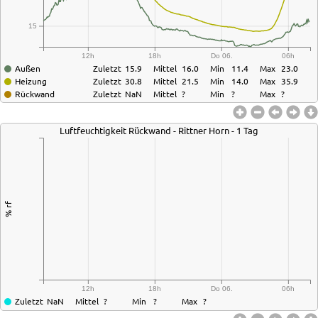
15
12h
18h
Do 06.
06h
Außen
Zuletzt
15.9
Mittel
16.0
Min
11.4
Max
23.0
Heizung
Zuletzt
30.8
Mittel
21.5
Min
14.0
Max
35.9
Rückwand
Zuletzt
NaN
Mittel
?
Min
?
Max
?
Luftfeuchtigkeit Rückwand - Rittner Horn - 1 Tag
% rf
12h
18h
Do 06.
06h
Zuletzt
NaN
Mittel
?
Min
?
Max
?