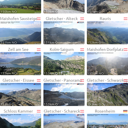
150km NO
150km O
151km O
Maishofen Sausteige
Gletscher - Alteck
Rauris
151km NO
151km O
152km O
Zell am See
Kolm-Saigurn
Maishofen Dorfplatz
152km NO
153km O
153km NO
Gletscher - Eissee
Gletscher - Panorama
Gletscher - Schwarzko
153km O
153km O
153km O
Schloss Kammer
Gletscher - Schareck
Rosenheim