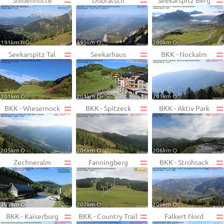
Söldenhütte
Dobratsch
Seekarspitz Berg
191km NO
199km O
200km O
Seekarspitz Tal
Seekarhaus
BKK - Nockalm
201km O
201km O
205km O
BKK - Wiesernock
BKK - Spitzeck
BKK - Aktiv Park
205km O
206km O
206km O
Zechneralm
Fanningberg
BKK - Strohsack
207km O
207km O
209km O
BKK - Kaiserburg
BKK - Country Trail
Falkert Nord