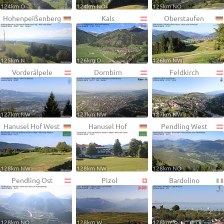
124km O
124km NO
125km NO
Hohenpeißenberg
Kals
Oberstaufen
125km N
126km O
126km NW
Vorderälpele
Dornbirn
Feldkirch
127km NW
127km NW
127km NW
Hanusel Hof West
Hanusel Hof
Pendling West
128km NW
128km NW
128km NO
Pendling Ost
Pizol
Bardolino
128km NO
128km W
128km S