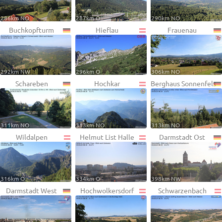
286km NO
287km O
290km NO
Buchkopfturm
Hieflau
Frauenau
292km NW
296km O
306km NO
Schareben
Hochkar
Berghaus Sonnenfels
311km NO
313km NO
313km NO
Wildalpen
Helmut List Halle
Darmstadt Ost
316km O
334km O
398km NW
Darmstadt West
Hochwolkersdorf
Schwarzenbach