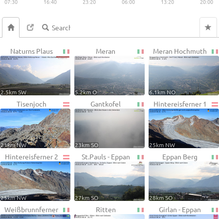
07:30
16:40
23:20
06:00
13:20
20:00
Naturns Plaus
Meran
Meran Hochmuth
2.5km SW
5.2km O
6.1km NO
Tisenjoch
Gantkofel
Hintereisferner 1
21km NW
23km SO
25km NW
Hintereisferner 2
St.Pauls - Eppan
Eppan Berg
25km NW
27km SO
28km SO
Weißbrunnferner
Ritten
Girlan - Eppan