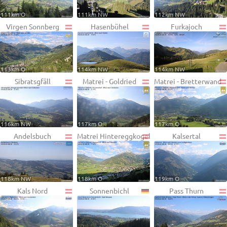
111km O
111km NW
112km NW
Virgen Sonnberg
Hasenbühel
Furkajoch
113km O
114km NW
114km NW
Sibratsgfäll
Matrei - Goldried
Matrei - Bretterwand
116km NW
117km O
117km O
Andelsbuch
Matrei Hintereggkogel
Kalsertal
118km NW
118km O
119km O
Kals Nord
Sonnenbichl
Pass Thurn