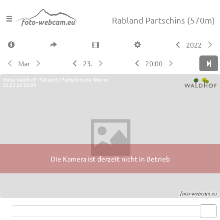
Rabland Partschins
(570m)
2022
Mar
23.
20:00
Hotel Waldhof - Rabland / Partschins bei Meran
23.03.22 20:00
Die Kamera ist derzeit nicht in Betrieb
Live video available →
View