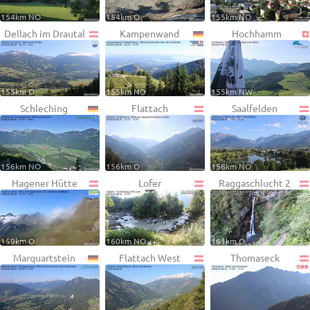
154km NO
154km O
155km NO
Dellach im Drautal
Kampenwand
Hochhamm
155km O
155km NO
155km NW
Schleching
Flattach
Saalfelden
156km NO
156km O
158km NO
Hagener Hütte
Lofer
Raggaschlucht 2
159km O
160km NO
161km O
Marquartstein
Flattach West
Thomaseck