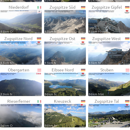
82km N
82km N
82km N
Niederdorf
Zugspitze Süd
Zugspitze Gipfel
83km O
83km N
83km N
Zugspitze Nord
Zugspitze Ost
Zugspitze West
83km N
83km N
83km N
Obergarten
Eibsee Nord
Stuben
83km N
86km N
86km NW
Rieserferner
Kreuzeck
Zugspitze Tal
86km O
86km N
87km N