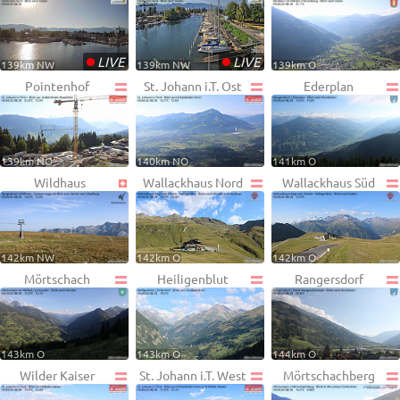
•
•
LIVE
LIVE
139km NW
139km NW
139km O
Pointenhof
St. Johann i.T. Ost
Ederplan
139km NO
140km NO
141km O
Wildhaus
Wallackhaus Nord
Wallackhaus Süd
142km NW
142km O
142km O
Mörtschach
Heiligenblut
Rangersdorf
143km O
143km O
144km O
Wilder Kaiser
St. Johann i.T. West
Mörtschachberg