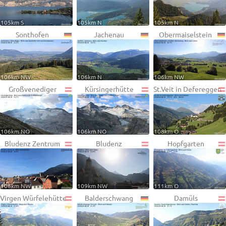
105km S
105km N
105km N
Sonthofen
Jachenau
Obermaiselstein
106km NW
106km N
106km NW
Großvenediger
Kürsingerhütte
St.Veit in Defereggen
106km NO
106km NO
108km O
Bludenz Zentrum
Bludenz
Hopfgarten
108km NW
109km NW
111km O
Virgen Würfelehütte
Balderschwang
Damüls