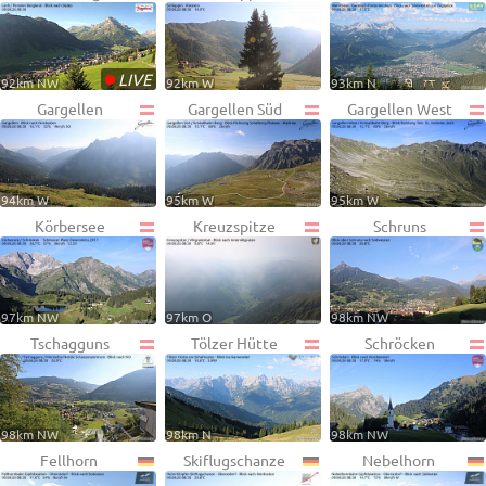
•
LIVE
92km NW
92km W
93km N
Gargellen
Gargellen Süd
Gargellen West
94km W
95km W
95km W
Körbersee
Kreuzspitze
Schruns
97km NW
97km O
98km NW
Tschagguns
Tölzer Hütte
Schröcken
98km NW
98km N
98km NW
Fellhorn
Skiflugschanze
Nebelhorn