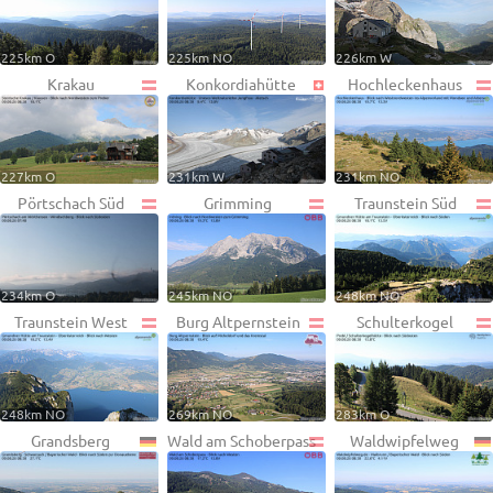
225km O
225km NO
226km W
Krakau
Konkordiahütte
Hochleckenhaus
227km O
231km W
231km NO
Pörtschach Süd
Grimming
Traunstein Süd
234km O
245km NO
248km NO
Traunstein West
Burg Altpernstein
Schulterkogel
248km NO
269km NO
283km O
Grandsberg
Wald am Schoberpass
Waldwipfelweg