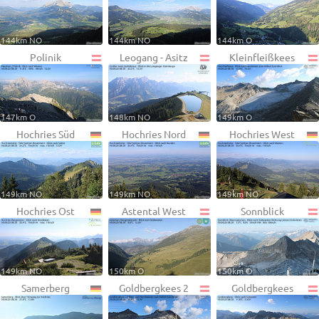
144km NO
144km NO
144km O
Polinik
Leogang - Asitz
Kleinfleißkees
147km O
148km NO
149km O
Hochries Süd
Hochries Nord
Hochries West
149km NO
149km NO
149km NO
Hochries Ost
Astental West
Sonnblick
149km NO
150km O
150km O
Samerberg
Goldbergkees 2
Goldbergkees