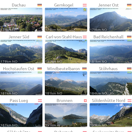
Dachau
Gernkogel
Jenner Ost
178km N
179km NO
179km NO
Jenner Süd
Carl-von-Stahl-Haus
Bad Reichenhall
179km NO
180km NO
181km NO
Hochstaufen Ost
Windbeutelbaron
Stöhrhaus
181km NO
181km NO
184km NO
Pass Lueg
Brunnen
Söldenhütte Nord
187km NO
191km W
191km NO