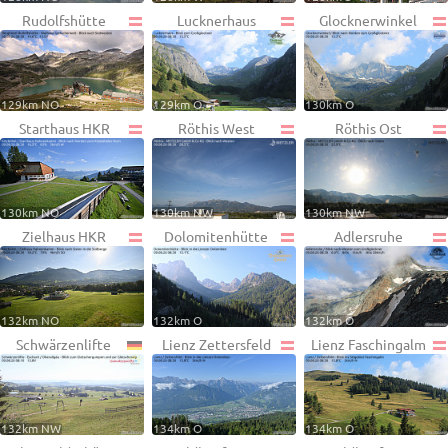
Rudolfshütte
Lucknerhaus
Glocknerwinkel
129km NO
129km O
130km O
Starthaus HKR
Röthis West
Röthis Ost
130km NO
130km NW
130km NW
Zielhaus HKR
Dolomitenhütte
Adlersruhe
132km NO
132km O
132km O
Schwärzenlifte
Lienz Zettersfeld
Lienz Faschingalm
132km NW
134km O
134km O