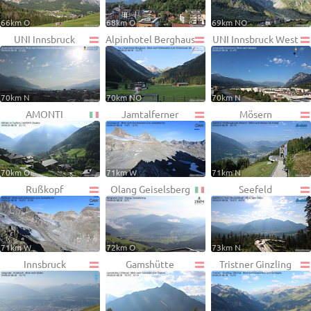
66km O
68km O
69km NO
UNI Innsbruck
Alpinhotel Berghaus
UNI Innsbruck West
70km N
70km NO
70km N
AMONTI
Jamtalferner
Mösern
70km O
71km W
71km N
Rußkopf
Olang Geiselsberg
Seefeld
71km W
72km O
73km N
Innsbruck
Gamshütte
Tristner Ginzling