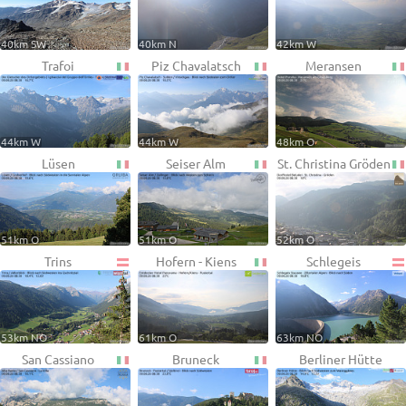
40km SW
40km N
42km W
Trafoi
Piz Chavalatsch
Meransen
44km W
44km W
48km O
Lüsen
Seiser Alm
St. Christina Gröden
51km O
51km O
52km O
Trins
Hofern - Kiens
Schlegeis
53km NO
61km O
63km NO
San Cassiano
Bruneck
Berliner Hütte