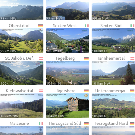
99km NW
99km NW
99km NW
Oberstdorf
Sexten West
Sexten Süd
99km NW
100km O
100km O
St. Jakob i. Def.
Tegelberg
Tannheimertal
100km O
101km N
101km NW
Kleinwalsertal
Jägersberg
Unterammergau
102km NW
104km NW
105km N
Malcesine
Herzogstand Süd
Herzogstand Nord