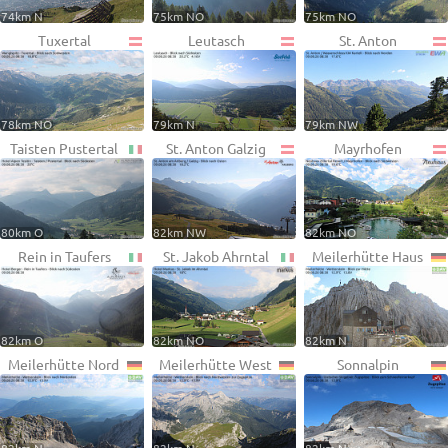
74km N
75km NO
75km NO
Tuxertal
Leutasch
St. Anton
78km NO
79km N
79km NW
Taisten Pustertal
St. Anton Galzig
Mayrhofen
80km O
82km NW
82km NO
Rein in Taufers
St. Jakob Ahrntal
Meilerhütte Haus
82km O
82km NO
82km N
Meilerhütte Nord
Meilerhütte West
Sonnalpin