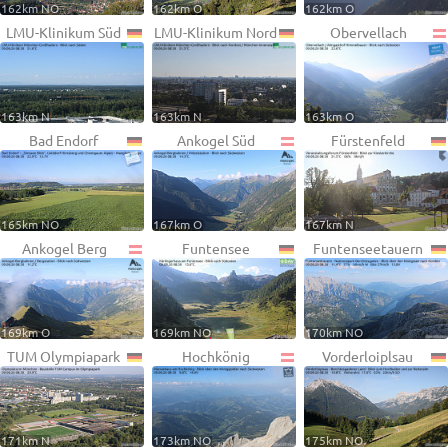
162km NO
162km O
162km O
LMU-Klinikum Süd
LMU-Klinikum Nord
Obervellach
163km N
163km N
163km O
Bad Endorf
Ankogel Süd
Fürstenfeld
165km NO
167km O
167km N
Ankogel Berg
Funtensee
Funtenseetauern
169km O
169km NO
170km NO
TUM Olympiapark
Hochkönig
Vorderloiplsau
171km N
173km NO
175km NO