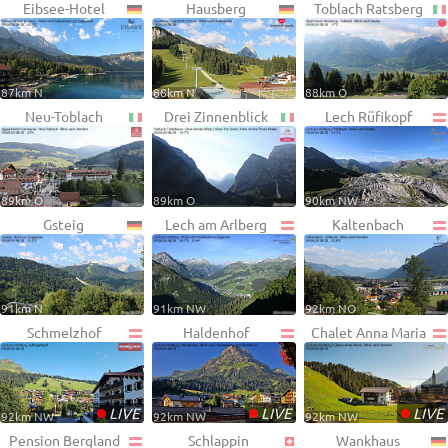
Eibsee-Hotel
Hausberg
Toblach Ratsberg
87km N
88km N
88km O
Neu-Toblach
Drei Zinnenblick
Lech Rüfikopf
89km O
89km O
90km NW
Gsteig
Lech am Arlberg
Kaltenbach
91km N
91km NW
92km NO
Schmelzhof
Haldenhof
Chalet Anna Maria
•
•
•
LIVE
LIVE
LIVE
92km NW
92km NW
92km NW
Pension Bergland
Schlappin
Wankhaus