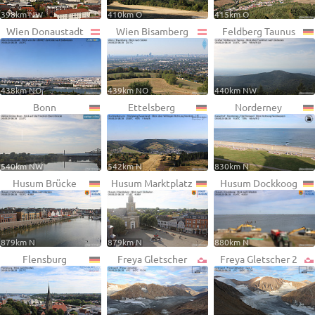
398km NW
410km O
415km O
Wien Donaustadt
Wien Bisamberg
Feldberg Taunus
438km NO
439km NO
440km NW
Bonn
Ettelsberg
Norderney
540km NW
542km N
830km N
Husum Brücke
Husum Marktplatz
Husum Dockkoog
879km N
879km N
880km N
Flensburg
Freya Gletscher
Freya Gletscher 2