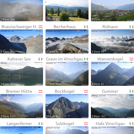
29km SW
30km SO
30km SO
Braunschweiger H.
Becherhaus
Ridnaun
31km N
33km N
33km N
Kalterer See
Graun im Vinschgau
Wannenkogel
36km SO
37km NW
39km N
Bremer Hütte
Bockkogel
Gummer
39km NO
39km N
39km SO
Langenferner
Sulzkogel
Mals Vinschgau