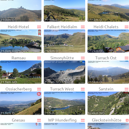
210km O
211km O
211km O
Heidi-Hotel
Falkert Heidialm
Heidi-Chalets
212km O
212km O
212km O
Ramsau
Simonyhütte
Turrach Ost
213km NO
215km NO
215km O
Ossiacherberg
Turrach West
Sarstein
217km O
217km O
224km NO
Gnesau
WP Munderfing
Glecksteinhütte