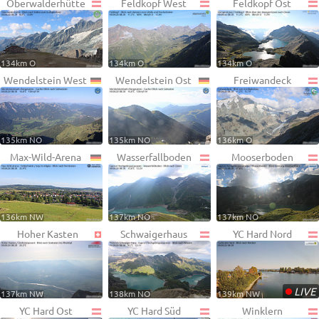
Oberwalderhütte
Feldkopf West
Feldkopf Ost
134km O
134km O
134km O
Wendelstein West
Wendelstein Ost
Freiwandeck
135km NO
135km NO
136km O
Max-Wild-Arena
Wasserfallboden
Mooserboden
136km NW
137km NO
137km NO
Hoher Kasten
Schwaigerhaus
YC Hard Nord
•
LIVE
137km NW
138km NO
139km NW
YC Hard Ost
YC Hard Süd
Winklern