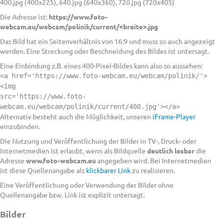
400.jpg (400x225), 640.jpg (640x360), 720.jpg (720x405)
Die Adresse ist:
https://www.foto-
webcam.eu/webcam/polinik/current/<breite>.jpg
Das Bild hat ein Seitenverhältnis von 16:9 und muss so auch angezeigt
werden. Eine Streckung oder Beschneidung des Bildes ist untersagt.
Eine Einbindung z.B. eines 400-Pixel-Bildes kann also so aussehen:
<a href='https://www.foto-webcam.eu/webcam/polinik/'>
<img
src='https://www.foto-
webcam.eu/webcam/polinik/current/400.jpg'></a>
Alternativ besteht auch die Möglichkeit, unseren
iFrame-Player
einzubinden.
Die Nutzung und Veröffentlichung der Bilder in TV-, Druck- oder
Internetmedien ist erlaubt, wenn als Bildquelle
deutlich lesbar
die
Adresse
www.foto-webcam.eu
angegeben wird. Bei Internetmedien
ist diese Quellenangabe als
klickbarer Link
zu realisieren.
Eine Veröffentlichung oder Verwendung der Bilder ohne
Quellenangabe bzw. Link ist explizit untersagt.
Bilder