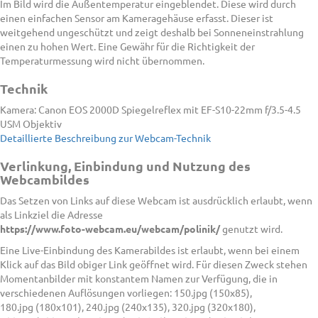
Im Bild wird die Außentemperatur eingeblendet. Diese wird durch
einen einfachen Sensor am Kameragehäuse erfasst. Dieser ist
weitgehend ungeschützt und zeigt deshalb bei Sonneneinstrahlung
einen zu hohen Wert. Eine Gewähr für die Richtigkeit der
Temperaturmessung wird nicht übernommen.
Technik
Kamera: Canon EOS 2000D Spiegelreflex mit EF-S10-22mm f/3.5-4.5
USM Objektiv
Detaillierte Beschreibung zur Webcam-Technik
Verlinkung, Einbindung und Nutzung des
Webcambildes
Das Setzen von Links auf diese Webcam ist ausdrücklich erlaubt, wenn
als Linkziel die Adresse
https://www.foto-webcam.eu/webcam/polinik/
genutzt wird.
Eine Live-Einbindung des Kamerabildes ist erlaubt, wenn bei einem
Klick auf das Bild obiger Link geöffnet wird. Für diesen Zweck stehen
Momentanbilder mit konstantem Namen zur Verfügung, die in
verschiedenen Auflösungen vorliegen: 150.jpg (150x85),
180.jpg (180x101), 240.jpg (240x135), 320.jpg (320x180),