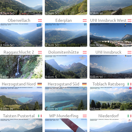
82km SO
82km SO
83km W
Obervellach
Ederplan
UNI Innsbruck West
83km SO
83km SO
84km W
Raggaschlucht 2
Dolomitenhütte
UNI Innsbruck
84km SO
84km S
84km W
Herzogstand Nord
Herzogstand Süd
Toblach Ratsberg
85km W
85km W
86km S
Taisten Pustertal
WP Munderfing
Niederdorf