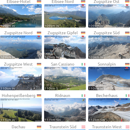
Eibsee-Hotel
Eibsee Nord
Zugspitze Ost
109km W
109km W
109km W
Zugspitze Nord
Zugspitze Gipfel
Zugspitze Süd
109km W
109km W
109km W
Zugspitze West
San Cassiano
Sonnalpin
110km W
110km S
110km W
Hohenpeißenberg
Ridnaun
Becherhaus
111km W
112km SW
112km SW
Dachau
Traunstein Süd
Traunstein West