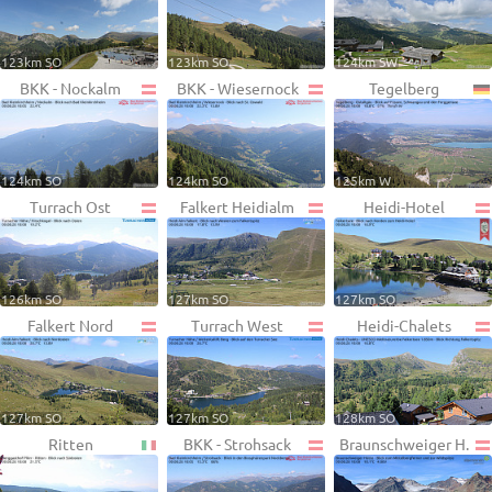
123km SO
123km SO
124km SW
BKK - Nockalm
BKK - Wiesernock
Tegelberg
124km SO
124km SO
125km W
Turrach Ost
Falkert Heidialm
Heidi-Hotel
126km SO
127km SO
127km SO
Falkert Nord
Turrach West
Heidi-Chalets
127km SO
127km SO
128km SO
Ritten
BKK - Strohsack
Braunschweiger H.