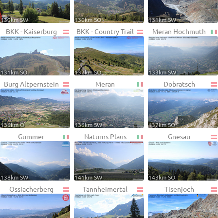
130km SW
130km SO
131km SW
BKK - Kaiserburg
BKK - Country Trail
Meran Hochmuth
131km SO
132km SO
133km SW
Burg Altpernstein
Meran
Dobratsch
136km O
136km SW
137km SO
Gummer
Naturns Plaus
Gnesau
138km SW
141km SW
143km SO
Ossiacherberg
Tannheimertal
Tisenjoch