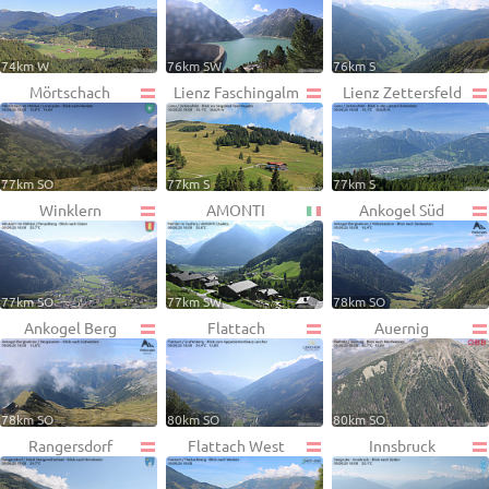
74km W
76km SW
76km S
Mörtschach
Lienz Faschingalm
Lienz Zettersfeld
77km SO
77km S
77km S
Winklern
AMONTI
Ankogel Süd
77km SO
77km SW
78km SO
Ankogel Berg
Flattach
Auernig
78km SO
80km SO
80km SO
Rangersdorf
Flattach West
Innsbruck