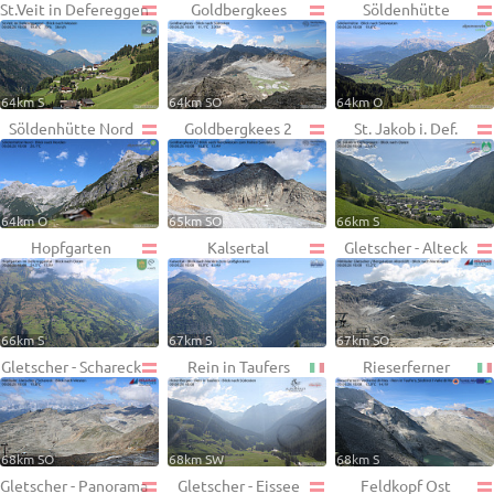
St.Veit in Defereggen
Goldbergkees
Söldenhütte
64km S
64km SO
64km O
Söldenhütte Nord
Goldbergkees 2
St. Jakob i. Def.
64km O
65km SO
66km S
Hopfgarten
Kalsertal
Gletscher - Alteck
66km S
67km S
67km SO
Gletscher - Schareck
Rein in Taufers
Rieserferner
68km SO
68km SW
68km S
Gletscher - Panorama
Gletscher - Eissee
Feldkopf Ost