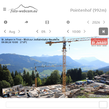
Pointenhof
(992m)
2026
Aug
09.
10:00
St. Johann in Tirol – Blick zur Jodlalmbahn-Baustelle
09.08.26 10:00 27.8°C
Live video available →
View