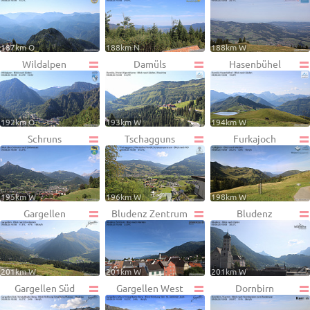
187km O
188km N
188km W
Wildalpen
Damüls
Hasenbühel
192km O
193km W
194km W
Schruns
Tschagguns
Furkajoch
195km W
196km W
198km W
Gargellen
Bludenz Zentrum
Bludenz
201km W
201km W
201km W
Gargellen Süd
Gargellen West
Dornbirn