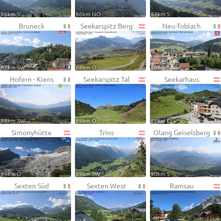
86km S
86km NO
87km S
Bruneck
Seekarspitz Berg
Neu-Toblach
87km SW
88km O
88km S
Hofern - Kiens
Seekarspitz Tal
Seekarhaus
88km SW
89km O
89km O
Simonyhütte
Trins
Olang Geiselsberg
89km O
89km SW
90km S
Sexten Süd
Sexten West
Ramsau