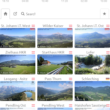
18:10
04:00
10:40
17:20
02:00
10:00
St. Johann i.T. West
Wilder Kaiser
St. Johann i.T. Ost
4.6km NO
4.6km NO
5.6km NW
Zielhaus HKR
Starthaus HKR
Lofer
7.8km SW
9.9km SW
22km NO
Leogang - Asitz
Pass Thurn
Schleching
23km SO
23km S
24km N
Pendling Ost
Pendling West
Maishofen Sausteige