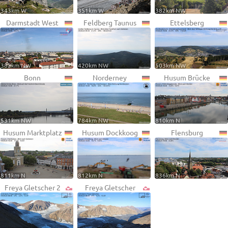
343km W
351km W
382km NW
Darmstadt West
Feldberg Taunus
Ettelsberg
382km NW
420km NW
503km NW
Bonn
Norderney
Husum Brücke
531km NW
784km NW
810km N
Husum Marktplatz
Husum Dockkoog
Flensburg
811km N
812km N
836km N
Freya Gletscher 2
Freya Gletscher