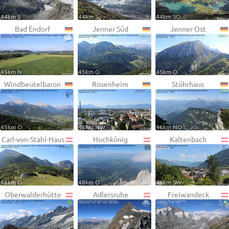
44km S
44km S
44km SO
Bad Endorf
Jenner Süd
Jenner Ost
45km N
45km O
45km O
Windbeutelbaron
Rosenheim
Stöhrhaus
45km O
46km NW
46km NO
Carl-von-Stahl-Haus
Hochkönig
Kaltenbach
46km O
48km O
49km SW
Oberwalderhütte
Adlersruhe
Freiwandeck