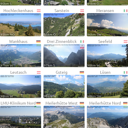
90km S
90km S
91km O
Hochleckenhaus
Sarstein
Meransen
95km NO
95km O
96km SW
Wankhaus
Drei Zinnenblick
Seefeld
97km W
97km S
98km W
Leutasch
Gsteig
Lüsen
98km W
98km W
98km SW
LMU-Klinikum Nord
Meilerhütte West
Meilerhütte Nord
99km NW
99km W
99km W