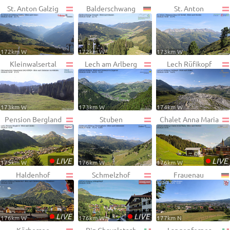
St. Anton Galzig
Balderschwang
St. Anton
172km W
172km W
173km W
Kleinwalsertal
Lech am Arlberg
Lech Rüfikopf
173km W
173km W
174km W
Pension Bergland
Stuben
Chalet Anna Maria
•
•
LIVE
LIVE
175km W
176km W
176km W
Haldenhof
Schmelzhof
Frauenau
•
•
LIVE
LIVE
176km W
176km W
177km N