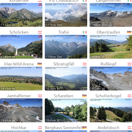
Körbersee
Piz Chavalatsch
Langenferner
177km W
177km SW
178km SW
Schröcken
Trafoi
Oberstaufen
178km W
179km SW
180km W
Max-Wild-Arena
Sibratsgfäll
Rußkopf
181km W
182km W
185km W
Jamtalferner
Schareben
Schulterkogel
186km W
186km N
187km O
Hochkar
Berghaus Sonnenfels
Andelsbuch