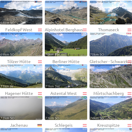
68km SO
68km SO
69km SO
Feldkopf West
Alpinhotel Berghaus
Thomaseck
69km SO
70km SW
70km SO
Tölzer Hütte
Berliner Hütte
Gletscher - Schwarzko
71km W
71km SW
71km SO
Hagener Hütte
Astental West
Mörtschachberg
72km SO
73km SO
74km SO
Jachenau
Schlegeis
Kreuzspitze