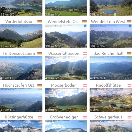
35km SO
35km NW
38km O
Vorderloiplsau
Wendelstein Ost
Wendelstein West
38km O
39km NW
39km NW
Funtenseetauern
Wasserfallboden
Bad Reichenhall
40km O
41km SO
42km NO
Hochstaufen Ost
Mooserboden
Rudolfshütte
42km NO
43km SO
43km S
Kürsingerhütte
Großvenediger
Schwaigerhaus