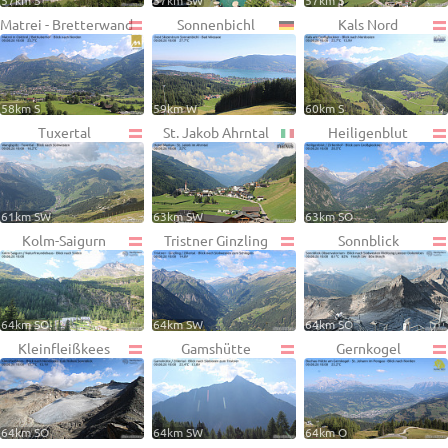
57km S
57km SW
57km S
Matrei - Bretterwand
Sonnenbichl
Kals Nord
58km S
59km W
60km S
Tuxertal
St. Jakob Ahrntal
Heiligenblut
61km SW
63km SW
63km SO
Kolm-Saigurn
Tristner Ginzling
Sonnblick
64km SO
64km SW
64km SO
Kleinfleißkees
Gamshütte
Gernkogel
64km SO
64km SW
64km O