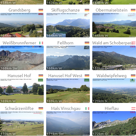
158km W
162km W
164km W
Grandsberg
Skiflugschanze
Obermaiselstein
164km N
164km W
166km W
Weißbrunnferner
Fellhorn
Wald am Schoberpass
168km SW
168km W
168km O
Hanusel Hof
Hanusel Hof West
Waldwipfelweg
169km W
169km W
170km N
Schwärzenlifte
Mals Vinschgau
Hieflau
170km W
171km SW
172km O