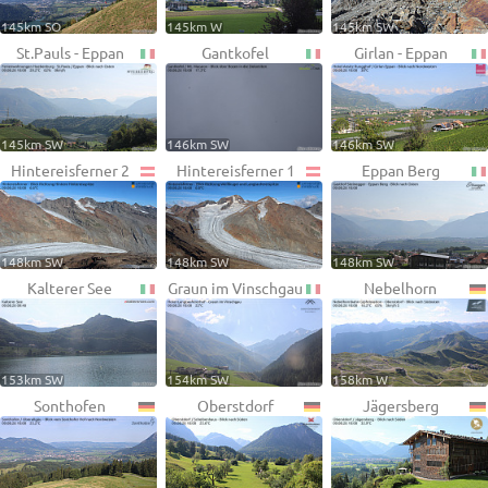
145km SO
145km W
145km SW
St.Pauls - Eppan
Gantkofel
Girlan - Eppan
145km SW
146km SW
146km SW
Hintereisferner 2
Hintereisferner 1
Eppan Berg
148km SW
148km SW
148km SW
Kalterer See
Graun im Vinschgau
Nebelhorn
153km SW
154km SW
158km W
Sonthofen
Oberstdorf
Jägersberg