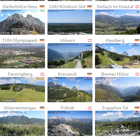
Meilerhütte Haus
LMU-Klinikum Süd
Dellach im Drautal
99km W
99km NW
99km SO
TUM Olympiapark
Mösern
Hausberg
100km NW
100km W
101km W
Fanningberg
Kreuzeck
Bremer Hütte
102km O
102km W
105km SW
Unterammergau
Polinik
Zugspitze Tal
105km W
106km SO
109km W