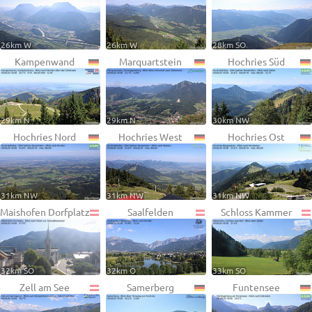
26km W
26km W
28km SO
Kampenwand
Marquartstein
Hochries Süd
29km N
29km N
30km NW
Hochries Nord
Hochries West
Hochries Ost
31km NW
31km NW
31km NW
Maishofen Dorfplatz
Saalfelden
Schloss Kammer
32km SO
32km O
33km SO
Zell am See
Samerberg
Funtensee