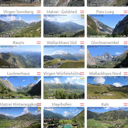
49km SO
52km SO
53km SO
Virgen Sonnberg
Matrei - Goldried
Pass Lueg
55km S
55km S
55km O
Rauris
Wallackhaus Süd
Glocknerwinkel
56km SO
57km SO
57km S
Lucknerhaus
Virgen Würfelehütte
Wallackhaus Nord
57km S
57km S
57km SO
Matrei Hintereggkogel
Mayrhofen
Kals