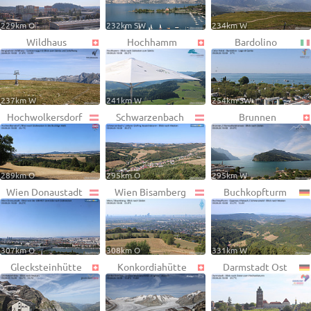
229km O
232km SW
234km W
Wildhaus
Hochhamm
Bardolino
237km W
241km W
254km SW
Hochwolkersdorf
Schwarzenbach
Brunnen
289km O
295km O
295km W
Wien Donaustadt
Wien Bisamberg
Buchkopfturm
307km O
308km O
331km W
Glecksteinhütte
Konkordiahütte
Darmstadt Ost