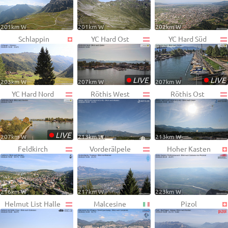
201km W
201km W
202km W
Schlappin
YC Hard Ost
YC Hard Süd
•
•
LIVE
LIVE
203km W
207km W
207km W
YC Hard Nord
Röthis West
Röthis Ost
•
LIVE
207km W
213km W
213km W
Feldkirch
Vorderälpele
Hoher Kasten
216km W
217km W
223km W
Helmut List Halle
Malcesine
Pizol