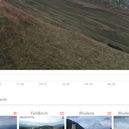
Live video available →
View
0
17:40
20:10
22:30
04:10
06:30
Feldkirch
Bludenz
Blude