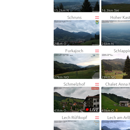
15.2km N
16.3km SW
Schruns
Hoher Kas
24km O
25km N
Furkajoch
Schlappi
27km NO
29km SO
Schmelzhof
Chalet Anna 
•
LIVE
43km O
43km O
Lech Rüfikopf
Lech am Arl