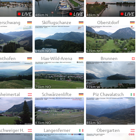
•
•
•
LIVE
LIVE
LIVE
48km N
48km N
erschwang
Skiflugschanze
Oberstdorf
61km NO
62km NO
nthofen
Max-Wild-Arena
Brunnen
75km NO
77km W
heimertal
Schwärzenlifte
Piz Chavalatsch
83km NO
85km SO
schweiger H.
Langenferner
Obergarten