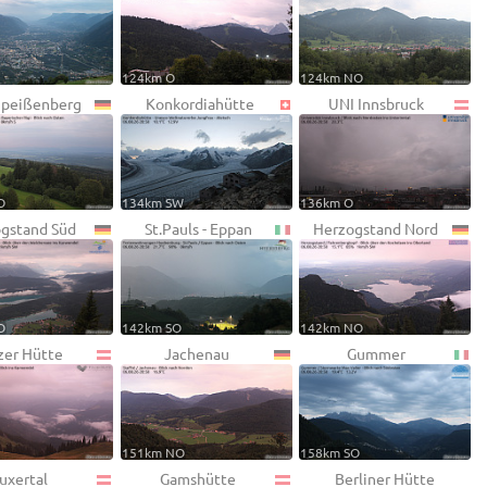
124km O
124km NO
peißenberg
Konkordiahütte
UNI Innsbruck
O
134km SW
136km O
gstand Süd
St.Pauls - Eppan
Herzogstand Nord
O
142km SO
142km NO
zer Hütte
Jachenau
Gummer
151km NO
158km SO
uxertal
Gamshütte
Berliner Hütte