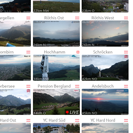
NO
22km NW
23km O
argellen
Röthis Ost
Röthis West
26km N
26km N
ornbirn
Hochhamm
Schröcken
38km NW
42km NO
rbersee
Pension Bergland
Andelsbuch
•
LIVE
44km O
45km NO
 Hard Ost
YC Hard Süd
YC Hard Nord