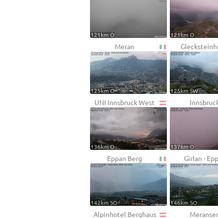
121km O
121km O
Meran
Glecksteinh
125km O
125km SW
UNI Innsbruck West
Innsbruc
136km O
137km O
Eppan Berg
Girlan - Ep
142km SO
146km SO
Alpinhotel Berghaus
Meranse