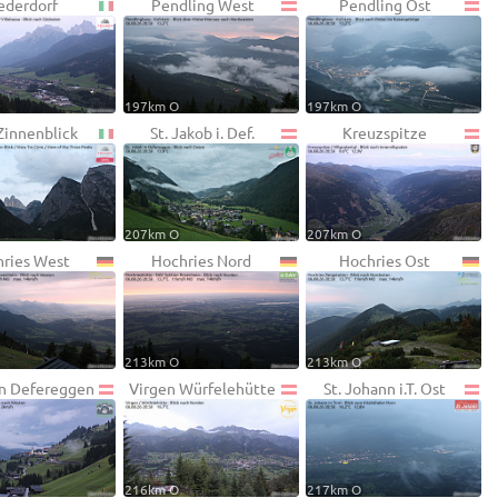
ederdorf
Pendling West
Pendling Ost
197km O
197km O
Zinnenblick
St. Jakob i. Def.
Kreuzspitze
207km O
207km O
ries West
Hochries Nord
Hochries Ost
213km O
213km O
 in Defereggen
Virgen Würfelehütte
St. Johann i.T. Ost
216km O
217km O