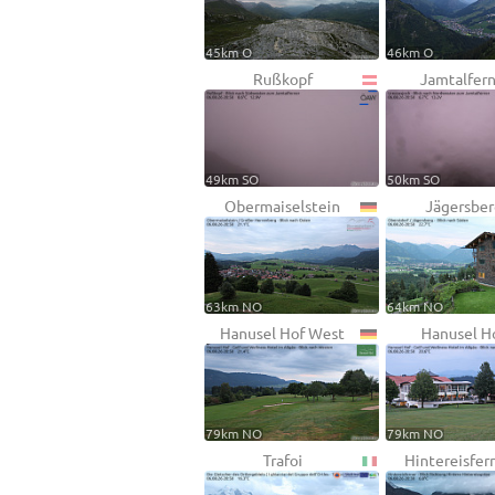
45km O
46km O
Rußkopf
Jamtalfern
49km SO
50km SO
Obermaiselstein
Jägersber
63km NO
64km NO
Hanusel Hof West
Hanusel H
79km NO
79km NO
Trafoi
Hintereisfer