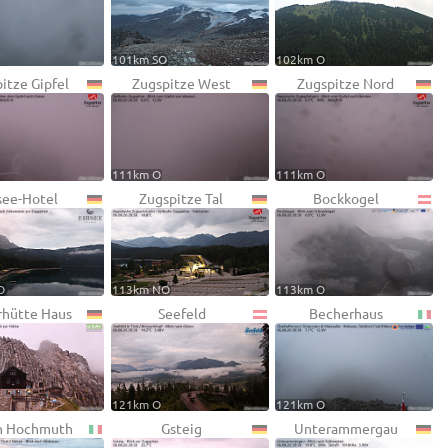
101km SO
102km O
itze Gipfel
Zugspitze West
Zugspitze Nord
111km O
111km O
see-Hotel
Zugspitze Tal
Bockkogel
O
113km NO
113km O
rhütte Haus
Seefeld
Becherhaus
121km O
121km O
n Hochmuth
Gsteig
Unterammergau