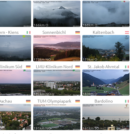
166km O
168km O
rn - Kiens
Sonnenbichl
Kaltenbach
173km NO
173km O
linikum Süd
LMU-Klinikum Nord
St. Jakob Ahrntal
O
182km NO
183km O
Dachau
TUM Olympiapark
Bardolino
O
191km NO
191km SO