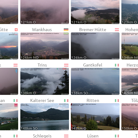
121km O
121km O
123km O
ütte
Wankhaus
Bremer Hütte
Hohen
126km NO
126km O
134km N
k
Trins
Gantkofel
Herzo
138km O
138km SO
142km N
pan
Kalterer See
Ritten
Töl
148km SO
149km O
150km O
n
Schlegeis
Lüsen
T