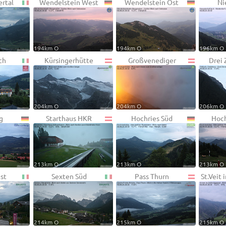
ertal
Wendelstein West
Wendelstein Ost
Ni
194km O
194km O
196km O
ch
Kürsingerhütte
Großvenediger
Drei 
204km O
204km O
206km O
g
Starthaus HKR
Hochries Süd
Hoch
213km O
213km O
213km O
st
Sexten Süd
Pass Thurn
St.Veit
214km O
215km O
215km O