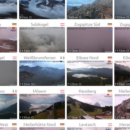
95km O
100km O
100km O
n
Sulzkogel
Zugspitze Süd
Zugsp
111km O
111km O
111km O
gel
Weißbrunnferner
Eibsee Nord
Eib
112km SO
112km O
113km N
aus
Mösern
Hausberg
Meile
119km O
121km O
121km O
 West
Meilerhütte Nord
Leutasch
Mera