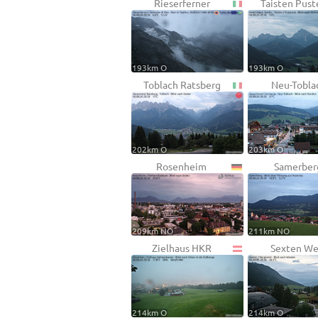
Rieserferner
Taisten Pust
193km O
193km O
Toblach Ratsberg
Neu-Tobla
202km O
203km O
Rosenheim
Samerber
209km NO
211km NO
Zielhaus HKR
Sexten We
214km O
214km O