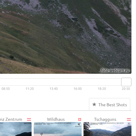
08:50
11:20
13:40
16:00
18:20
20:50
The Best Shots
nz Zentrum
Wildhaus
Tschagguns