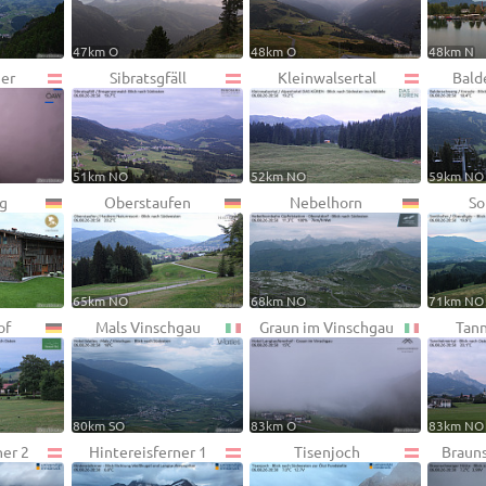
47km O
48km O
48km N
er
Sibratsgfäll
Kleinwalsertal
Bald
51km NO
52km NO
59km NO
g
Oberstaufen
Nebelhorn
So
65km NO
68km NO
71km NO
of
Mals Vinschgau
Graun im Vinschgau
Tann
80km SO
83km O
83km NO
ner 2
Hintereisferner 1
Tisenjoch
Braun