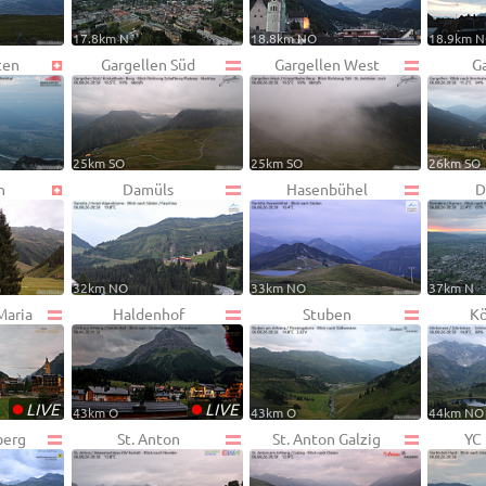
17.8km N
18.8km NO
18.9km 
ten
Gargellen Süd
Gargellen West
G
25km SO
25km SO
26km SO
n
Damüls
Hasenbühel
D
32km NO
33km NO
37km N
Maria
Haldenhof
Stuben
Kö
•
•
LIVE
LIVE
43km O
43km O
44km NO
berg
St. Anton
St. Anton Galzig
YC