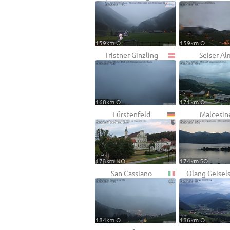
159km O
159km O
Tristner Ginzling
Seiser Al
168km O
171km O
Fürstenfeld
Malcesin
173km NO
174km SO
San Cassiano
Olang Geisel
184km O
186km O