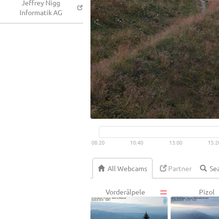
Jeffrey Nigg
Informatik AG
08:20
10:40
13:00
15:2
All Webcams
Partner
Vorderälpele
Pizol