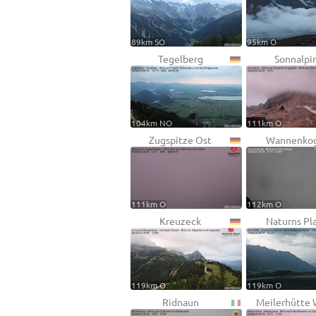
89km SO
95km O
Tegelberg
Sonnalpi
104km NO
111km O
Zugspitze Ost
Wannenko
111km O
112km O
Kreuzeck
Naturns Pl
119km O
119km O
Ridnaun
Meilerhütte