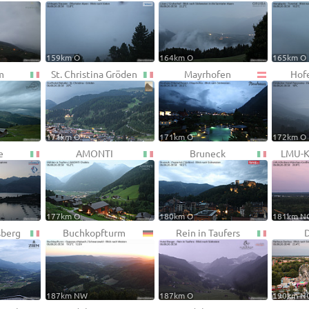
159km O
164km O
165km O
m
St. Christina Gröden
Mayrhofen
Hofe
171km O
171km O
172km O
e
AMONTI
Bruneck
LMU-K
177km O
180km O
181km N
sberg
Buchkopfturm
Rein in Taufers
187km NW
187km O
190km N