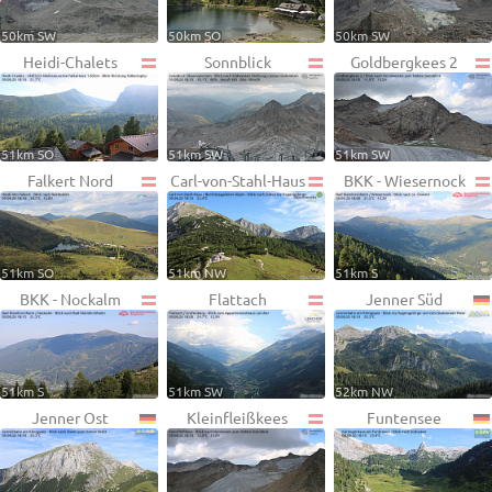
50km SW
50km SO
50km SW
Heidi-Chalets
Sonnblick
Goldbergkees 2
51km SO
51km SW
51km SW
Falkert Nord
Carl-von-Stahl-Haus
BKK - Wiesernock
51km SO
51km NW
51km S
BKK - Nockalm
Flattach
Jenner Süd
51km S
51km SW
52km NW
Jenner Ost
Kleinfleißkees
Funtensee