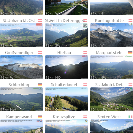
90km SW
90km W
91km N
St. Johann i.T. Ost
St.Veit in Defereggen
Kürsingerhütte
92km W
92km SW
96km W
Großvenediger
Hieflau
Marquartstein
96km W
96km NO
97km NW
Schleching
Schulterkogel
St. Jakob i. Def.
97km NW
99km O
101km SW
Kampenwand
Kreuzspitze
Sexten West