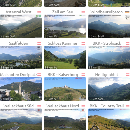
52km NW
52km SW
52km NW
Astental West
Zell am See
Windbeutelbaron
55km SW
55km W
55km NW
Saalfelden
Schloss Kammer
BKK - Strohsack
55km W
56km W
57km S
Maishofen Dorfplatz
BKK - Kaiserburg
Heiligenblut
57km W
58km S
58km SW
Wallackhaus Süd
Wallackhaus Nord
BKK - Country Trail