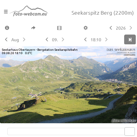
Seekarspitz Berg
(2200m)
2026
Aug
09.
18:10
Seekarhaus Obertauern - Bergstation Seekarspitzbahn
09.08.26 18:10 0.0°C
Live video available →
View