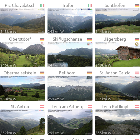
Piz Chavalatsch
Trafoi
Sonthofen
243km W
243km W
244km W
Oberstdorf
Skiflugschanze
Jägersberg
246km W
247km W
248km W
Obermaiselstein
Fellhorn
St. Anton Galzig
250km W
251km W
251km W
St. Anton
Lech am Arlberg
Lech Rüfikopf
252km W
255km W
255km W