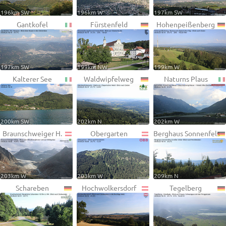
196km SW
196km W
197km SW
Gantkofel
Fürstenfeld
Hohenpeißenberg
197km SW
199km NW
199km W
Kalterer See
Waldwipfelweg
Naturns Plaus
200km SW
202km N
202km W
Braunschweiger H.
Obergarten
Berghaus Sonnenfels
203km W
203km W
209km N
Schareben
Hochwolkersdorf
Tegelberg