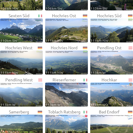
104km NW
106km SW
110km SW
Sexten Süd
Hochries Ost
Hochries Süd
110km SW
111km NW
111km NW
Hochries West
Hochries Nord
Pendling Ost
111km NW
111km NW
113km W
Pendling West
Rieserferner
Hochkar
113km W
113km W
114km NO
Samerberg
Toblach Ratsberg
Bad Endorf