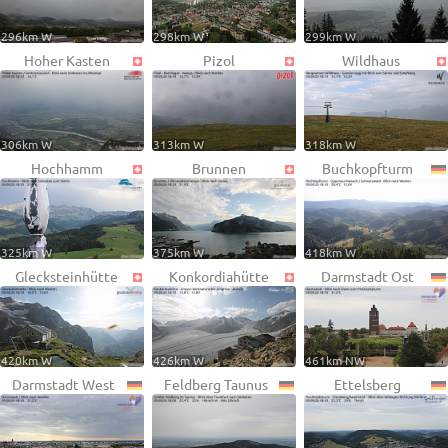
296km W
298km W
299km W
Hoher Kasten
Pizol
Wildhaus
306km W
313km W
318km W
Hochhamm
Brunnen
Buchkopfturm
325km W
375km W
418km W
Glecksteinhütte
Konkordiahütte
Darmstadt Ost
420km W
426km W
461km NW
Darmstadt West
Feldberg Taunus
Ettelsberg