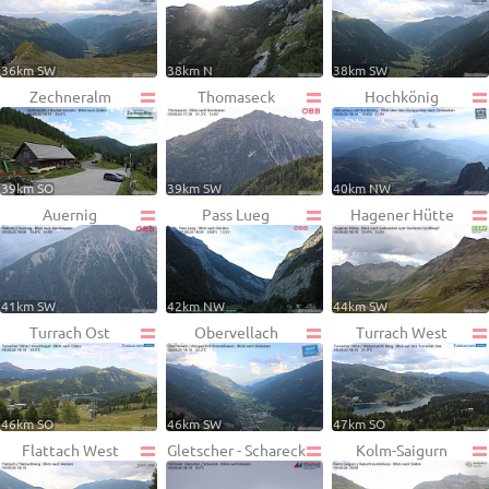
36km SW
38km N
38km SW
Zechneralm
Thomaseck
Hochkönig
39km SO
39km SW
40km NW
Auernig
Pass Lueg
Hagener Hütte
41km SW
42km NW
44km SW
Turrach Ost
Obervellach
Turrach West
46km SO
46km SW
47km SO
Flattach West
Gletscher - Schareck
Kolm-Saigurn