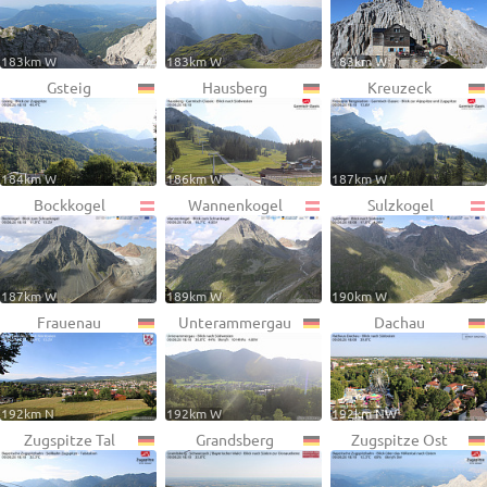
183km W
183km W
183km W
Gsteig
Hausberg
Kreuzeck
184km W
186km W
187km W
Bockkogel
Wannenkogel
Sulzkogel
187km W
189km W
190km W
Frauenau
Unterammergau
Dachau
192km N
192km W
192km NW
Zugspitze Tal
Grandsberg
Zugspitze Ost