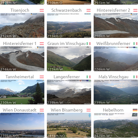
210km N
210km O
211km W
Tisenjoch
Schwarzenbach
Hintereisferner 2
212km W
215km O
216km W
Hintereisferner 1
Graun im Vinschgau
Weißbrunnferner
216km W
225km W
226km W
Tannheimertal
Langenferner
Mals Vinschgau
230km W
239km W
239km W
Wien Donaustadt
Wien Bisamberg
Nebelhorn
239km NO
241km NO
242km W