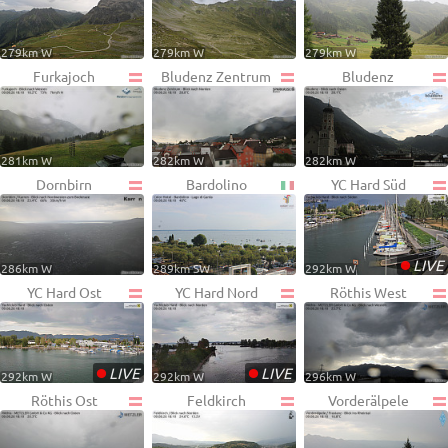
279km W
279km W
279km W
Furkajoch
Bludenz Zentrum
Bludenz
281km W
282km W
282km W
Dornbirn
Bardolino
YC Hard Süd
•
LIVE
286km W
289km SW
292km W
YC Hard Ost
YC Hard Nord
Röthis West
•
•
LIVE
LIVE
292km W
292km W
296km W
Röthis Ost
Feldkirch
Vorderälpele