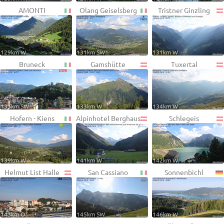
AMONTI
Olang Geiselsberg
Tristner Ginzling
129km W
131km SW
131km W
Bruneck
Gamshütte
Tuxertal
133km SW
133km W
134km W
Hofern - Kiens
Alpinhotel Berghaus
Schlegeis
139km W
141km W
142km W
Helmut List Halle
San Cassiano
Sonnenbichl
143km O
145km SW
146km W