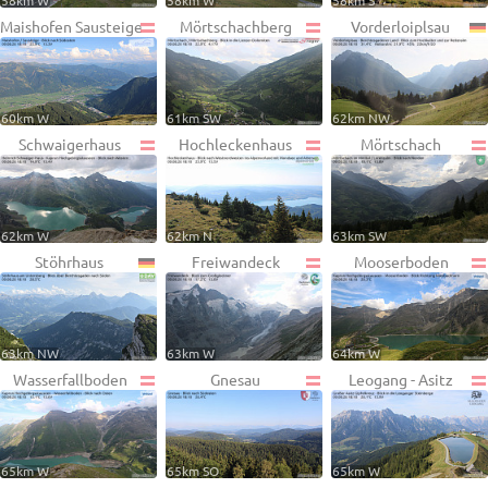
58km W
58km W
58km S
Maishofen Sausteige
Mörtschachberg
Vorderloiplsau
60km W
61km SW
62km NW
Schwaigerhaus
Hochleckenhaus
Mörtschach
62km W
62km N
63km SW
Stöhrhaus
Freiwandeck
Mooserboden
63km NW
63km W
64km W
Wasserfallboden
Gnesau
Leogang - Asitz
65km W
65km SO
65km W