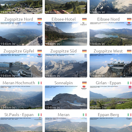
193km W
194km N
194km W
Zugspitze Nord
Eibsee-Hotel
Eibsee Nord
194km W
194km W
194km W
Zugspitze Gipfel
Zugspitze Süd
Zugspitze West
194km W
194km W
194km W
Meran Hochmuth
Sonnalpin
Girlan - Eppan
194km W
194km W
194km SW
St.Pauls - Eppan
Meran
Eppan Berg