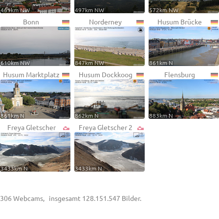
461km NW
497km NW
572km NW
Bonn
Norderney
Husum Brücke
610km NW
847km NW
861km N
Husum Marktplatz
Husum Dockkoog
Flensburg
861km N
862km N
883km N
Freya Gletscher
Freya Gletscher 2
3433km N
3433km N
306 Webcams, insgesamt 128.151.547 Bilder.