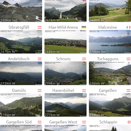
260km W
261km W
266km W
Sibratsgfäll
Max-Wild-Arena
Malcesine
267km W
268km W
270km SW
Andelsbuch
Schruns
Tschagguns
272km W
274km W
276km W
Damüls
Hasenbühel
Gargellen
276km W
277km W
278km W
Gargellen Süd
Gargellen West
Schlappin