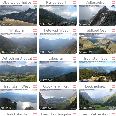
Oberwalderhütte
Rangersdorf
Adlersruhe
65km W
66km SW
68km W
Winklern
Feldkopf West
Feldkopf Ost
68km SW
69km SW
69km SW
Dellach im Drautal
Ederplan
Traunstein Süd
69km SW
70km SW
70km N
Traunstein West
Glocknerwinkel
Lucknerhaus
70km N
70km SW
71km SW
Rudolfshütte
Lienz Faschingalm
Lienz Zettersfeld