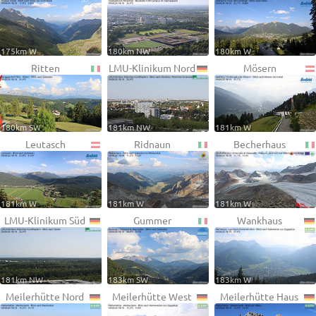
175km W
180km NW
180km W
Ritten
LMU-Klinikum Nord
Mösern
180km SW
181km NW
181km W
Leutasch
Ridnaun
Becherhaus
181km W
181km W
181km W
LMU-Klinikum Süd
Gummer
Wankhaus
181km NW
183km SW
183km W
Meilerhütte Nord
Meilerhütte West
Meilerhütte Haus