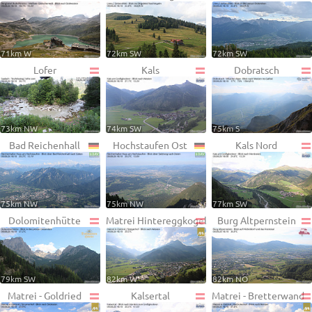
71km W
72km SW
72km SW
Lofer
Kals
Dobratsch
73km NW
74km SW
75km S
Bad Reichenhall
Hochstaufen Ost
Kals Nord
75km NW
75km NW
77km SW
Dolomitenhütte
Matrei Hintereggkogel
Burg Altpernstein
79km SW
82km W
82km NO
Matrei - Goldried
Kalsertal
Matrei - Bretterwand