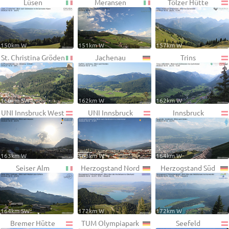
Lüsen
Meransen
Tölzer Hütte
150km W
151km W
157km W
St. Christina Gröden
Jachenau
Trins
160km SW
162km W
162km W
UNI Innsbruck West
UNI Innsbruck
Innsbruck
163km W
163km W
164km W
Seiser Alm
Herzogstand Nord
Herzogstand Süd
164km SW
172km W
172km W
Bremer Hütte
TUM Olympiapark
Seefeld