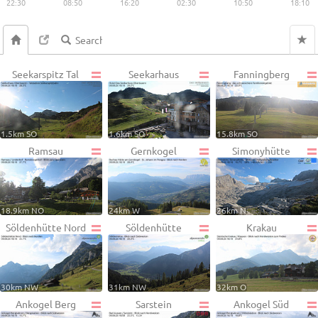
22:30
08:50
16:20
02:30
10:50
18:10
Seekarspitz Tal
Seekarhaus
Fanningberg
1.5km SO
1.6km SO
15.8km SO
Ramsau
Gernkogel
Simonyhütte
18.9km NO
24km W
26km N
Söldenhütte Nord
Söldenhütte
Krakau
30km NW
31km NW
32km O
Ankogel Berg
Sarstein
Ankogel Süd