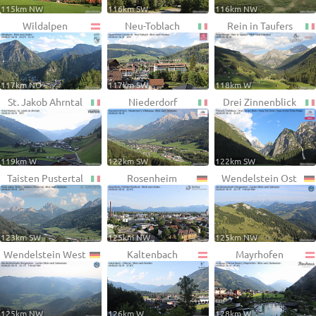
115km NW
116km SW
116km NW
Wildalpen
Neu-Toblach
Rein in Taufers
117km NO
117km SW
118km W
St. Jakob Ahrntal
Niederdorf
Drei Zinnenblick
119km W
122km SW
122km SW
Taisten Pustertal
Rosenheim
Wendelstein Ost
123km SW
125km NW
125km NW
Wendelstein West
Kaltenbach
Mayrhofen
125km NW
126km W
128km W