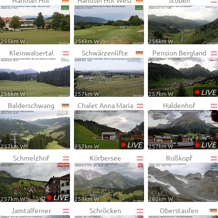
Hanusel Hof
Hanusel Hof West
Stuben
255km W
256km W
256km W
Kleinwalsertal
Schwärzenlifte
Pension Bergland
•
LIVE
256km W
257km W
257km W
Balderschwang
Chalet Anna Maria
Haldenhof
•
•
LIVE
LIVE
257km W
257km W
257km W
Schmelzhof
Körbersee
Rußkopf
•
LIVE
257km W
259km W
260km W
Jamtalferner
Schröcken
Oberstaufen