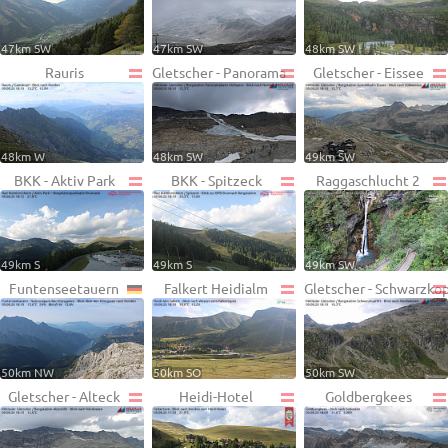
47km SW
47km SW
48km SW
Rauris
Gletscher - Panorama
Gletscher - Eissee
48km W
48km SW
49km SW
BKK - Aktiv Park
BKK - Spitzeck
Raggaschlucht 2
49km S
49km S
49km SW
Funtenseetauern
Falkert Heidialm
Gletscher - Schwarzko
50km NW
50km SO
50km SW
Gletscher - Alteck
Heidi-Hotel
Goldbergkees