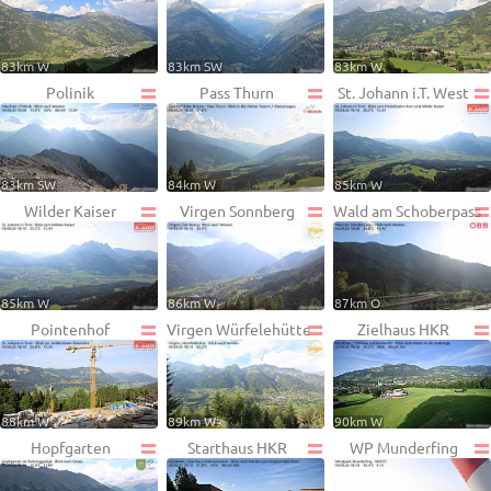
83km W
83km SW
83km W
Polinik
Pass Thurn
St. Johann i.T. West
83km SW
84km W
85km W
Wilder Kaiser
Virgen Sonnberg
Wald am Schoberpass
85km W
86km W
87km O
Pointenhof
Virgen Würfelehütte
Zielhaus HKR
88km W
89km W
90km W
Hopfgarten
Starthaus HKR
WP Munderfing