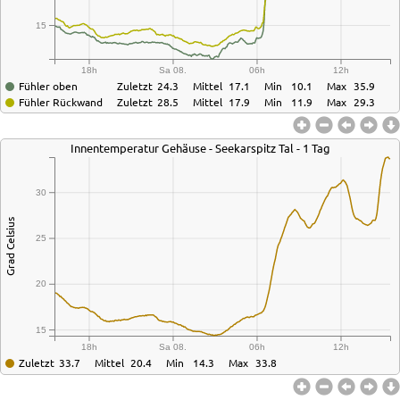
15
18h
Sa 08.
06h
12h
Fühler oben
Zuletzt
24.3
Mittel
17.1
Min
10.1
Max
35.9
Fühler Rückwand
Zuletzt
28.5
Mittel
17.9
Min
11.9
Max
29.3
Innentemperatur Gehäuse - Seekarspitz Tal - 1 Tag
30
Grad Celsius
25
20
15
18h
Sa 08.
06h
12h
Zuletzt
33.7
Mittel
20.4
Min
14.3
Max
33.8