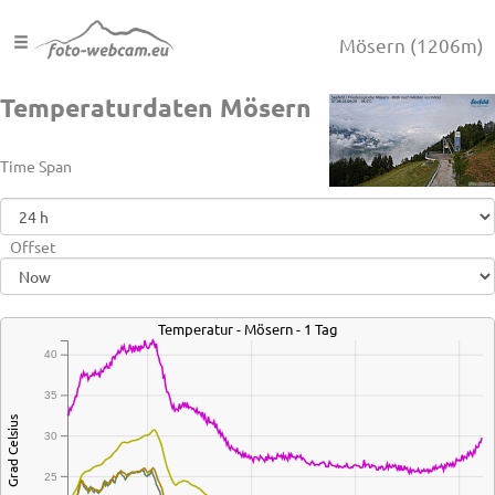
Mösern
(1206m)
Temperaturdaten Mösern
Time Span
Offset
Temperatur - Mösern - 1 Tag
40
35
Grad Celsius
30
25