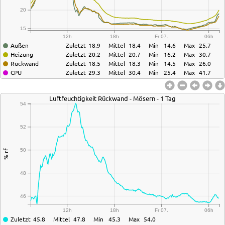
20
15
12h
18h
Fr 07.
06h
Außen
Zuletzt
18.9
Mittel
18.4
Min
14.6
Max
25.7
Heizung
Zuletzt
20.2
Mittel
20.7
Min
16.2
Max
30.7
Rückwand
Zuletzt
18.5
Mittel
18.3
Min
14.5
Max
26.0
CPU
Zuletzt
29.3
Mittel
30.4
Min
25.4
Max
41.7
Luftfeuchtigkeit Rückwand - Mösern - 1 Tag
54
52
50
% rf
48
46
12h
18h
Fr 07.
06h
Zuletzt
45.8
Mittel
47.8
Min
45.3
Max
54.0