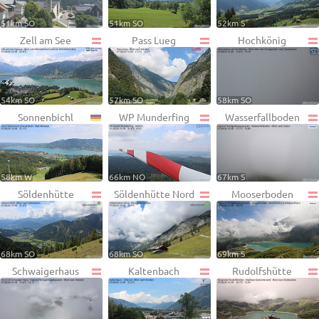
51km SO
51km SO
52km S
Zell am See
Pass Lueg
Hochkönig
54km SO
57km SO
58km SO
Sonnenbichl
WP Munderfing
Wasserfallboden
58km W
66km NO
67km S
Söldenhütte
Söldenhütte Nord
Mooserboden
68km SO
68km SO
69km S
Schwaigerhaus
Kaltenbach
Rudolfshütte