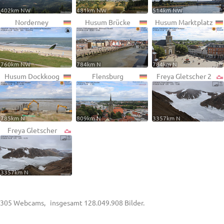
402km NW
481km NW
514km NW
Norderney
Husum Brücke
Husum Marktplatz
760km NW
784km N
784km N
Husum Dockkoog
Flensburg
Freya Gletscher 2
785km N
809km N
3357km N
Freya Gletscher
3357km N
305 Webcams, insgesamt 128.049.908 Bilder.