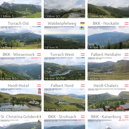
138km S
139km SO
139km SO
Turrach Ost
Waldwipfelweg
BKK - Nockalm
140km SO
141km N
141km SO
BKK - Wiesernock
Turrach West
Falkert Heidialm
141km SO
141km SO
142km SO
Heidi-Hotel
Falkert Nord
Heidi-Chalets
143km SO
143km SO
143km SO
St. Christina Gröden
BKK - Strohsack
BKK - Kaiserburg