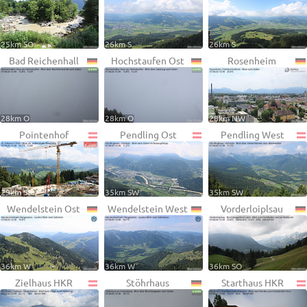
25km SO
26km S
26km S
Bad Reichenhall
Hochstaufen Ost
Rosenheim
28km O
28km O
28km NW
Pointenhof
Pendling Ost
Pendling West
29km S
35km SW
35km SW
Wendelstein Ost
Wendelstein West
Vorderloiplsau
36km W
36km W
36km SO
Zielhaus HKR
Stöhrhaus
Starthaus HKR