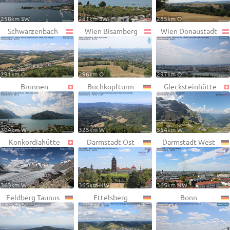
258km SW
281km SW
285km O
Schwarzenbach
Wien Bisamberg
Wien Donaustadt
291km O
296km O
297km O
Brunnen
Buchkopfturm
Glecksteinhütte
304km W
325km W
354km W
Konkordiahütte
Darmstadt Ost
Darmstadt West
363km W
365km NW
365km NW
Feldberg Taunus
Ettelsberg
Bonn