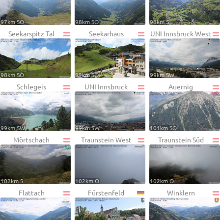
97km SO
98km SO
98km S
Seekarspitz Tal
Seekarhaus
UNI Innsbruck West
98km SO
99km SO
99km SW
Schlegeis
UNI Innsbruck
Auernig
99km SW
99km SW
101km SO
Mörtschach
Traunstein West
Traunstein Süd
102km S
102km O
102km O
Flattach
Fürstenfeld
Winklern