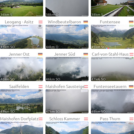
36km S
38km O
38km S
Leogang - Asitz
Windbeutelbaron
Funtensee
43km SO
44km O
45km SO
Jenner Ost
Jenner Süd
Carl-von-Stahl-Haus
46km SO
46km SO
47km SO
Saalfelden
Maishofen Sausteige
Funtenseetauern
47km SO
47km SO
48km SO
Maishofen Dorfplatz
Schloss Kammer
Pass Thurn