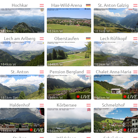
Hochkar
Max-Wild-Arena
St. Anton Galzig
182km O
183km W
183km W
Lech am Arlberg
Oberstaufen
Lech Rüfikopf
184km W
184km W
185km W
St. Anton
Pension Bergland
Chalet Anna Maria
•
•
LIVE
LIVE
185km SW
186km W
186km W
Haldenhof
Körbersee
Schmelzhof
•
•
LIVE
LIVE
186km W
186km W
187km W