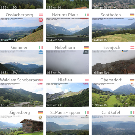
159km SO
159km N
159km SW
Ossiacherberg
Naturns Plaus
Sonthofen
162km SO
164km SW
164km W
Gummer
Nebelhorn
Tisenjoch
165km SW
165km W
165km SW
Wald am Schoberpass
Hieflau
Oberstdorf
168km O
168km O
170km W
Jägersberg
St.Pauls - Eppan
Gantkofel