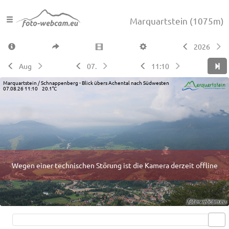
Marquartstein
(1075m)
2026
Aug
07.
11:10
Marquartstein / Schnappenberg - Blick übers Achental nach Südwesten
07.08.26 11:10 20.1°C
Wegen einer technischen Störung ist die Kamera derzeit offline
Live video available →
View