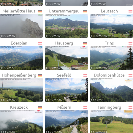
107km S
109km W
109km W
Meilerhütte Haus
Unterammergau
Leutasch
109km W
109km W
109km SW
Ederplan
Hausberg
Trins
109km S
109km W
109km SW
Hohenpeißenberg
Seefeld
Dolomitenhütte
110km W
110km SW
111km S
Kreuzeck
Mösern
Fanningberg
111km W
112km SW
113km SO