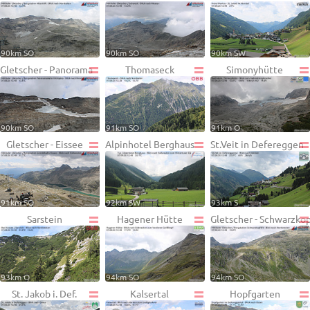
90km SO
90km SO
90km SW
Gletscher - Panorama
Thomaseck
Simonyhütte
90km SO
91km SO
91km O
Gletscher - Eissee
Alpinhotel Berghaus
St.Veit in Defereggen
91km SO
92km SW
93km S
Sarstein
Hagener Hütte
Gletscher - Schwarzko
93km O
94km SO
94km SO
St. Jakob i. Def.
Kalsertal
Hopfgarten