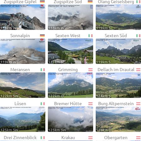
Zugspitze Gipfel
Zugspitze Süd
Olang Geiselsberg
118km W
118km W
119km S
Sonnalpin
Sexten West
Sexten Süd
119km W
119km S
119km S
Meransen
Grimming
Dellach im Drautal
122km SW
122km O
124km S
Lüsen
Bremer Hütte
Burg Altpernstein
125km SW
125km SW
126km O
Drei Zinnenblick
Krakau
Obergarten