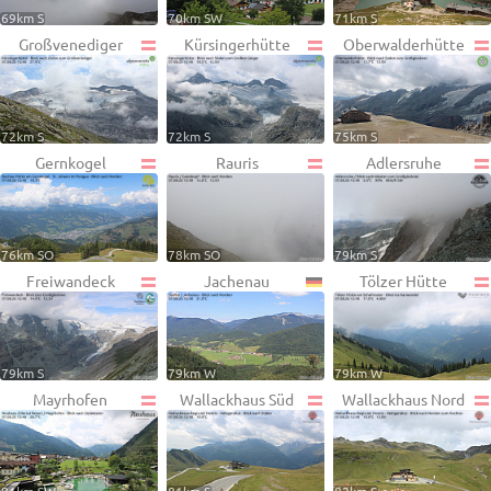
69km S
70km SW
71km S
Großvenediger
Kürsingerhütte
Oberwalderhütte
72km S
72km S
75km S
Gernkogel
Rauris
Adlersruhe
76km SO
78km SO
79km S
Freiwandeck
Jachenau
Tölzer Hütte
79km S
79km W
79km W
Mayrhofen
Wallackhaus Süd
Wallackhaus Nord