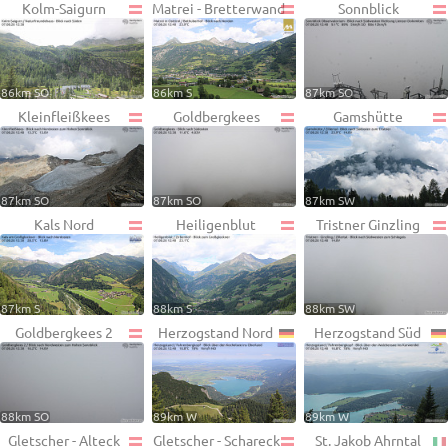
Kolm-Saigurn
Matrei - Bretterwand
Sonnblick
86km SO
86km S
87km SO
Kleinfleißkees
Goldbergkees
Gamshütte
87km SO
87km SO
87km SW
Kals Nord
Heiligenblut
Tristner Ginzling
87km S
88km S
88km SW
Goldbergkees 2
Herzogstand Nord
Herzogstand Süd
88km SO
89km W
89km W
Gletscher - Alteck
Gletscher - Schareck
St. Jakob Ahrntal