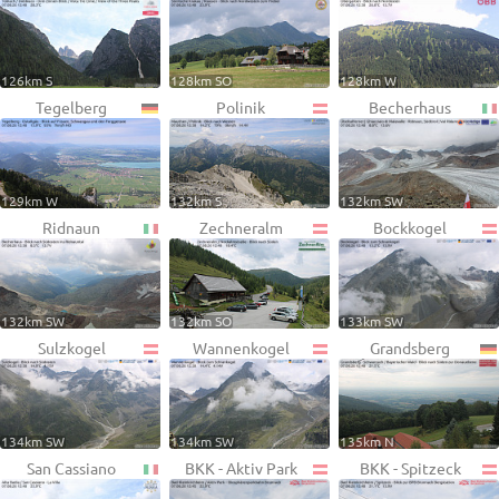
126km S
128km SO
128km W
Tegelberg
Polinik
Becherhaus
129km W
132km S
132km SW
Ridnaun
Zechneralm
Bockkogel
132km SW
132km SO
133km SW
Sulzkogel
Wannenkogel
Grandsberg
134km SW
134km SW
135km N
San Cassiano
BKK - Aktiv Park
BKK - Spitzeck