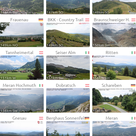
146km SW
147km SO
148km SO
Frauenau
BKK - Country Trail
Braunschweiger H.
149km NO
149km SO
150km SW
Tannheimertal
Seiser Alm
Ritten
151km W
151km SW
156km SW
Meran Hochmuth
Dobratsch
Schareben
156km SW
157km SO
158km N
Gnesau
Berghaus Sonnenfels
Meran