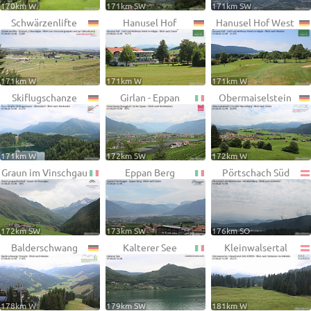
170km W
171km SW
171km SW
Schwärzenlifte
Hanusel Hof
Hanusel Hof West
171km W
171km W
171km W
Skiflugschanze
Girlan - Eppan
Obermaiselstein
171km W
172km SW
172km W
Graun im Vinschgau
Eppan Berg
Pörtschach Süd
172km SW
173km SW
176km SO
Balderschwang
Kalterer See
Kleinwalsertal
178km W
179km SW
181km W