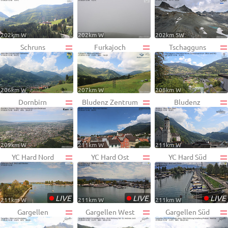
202km W
202km W
202km SW
Schruns
Furkajoch
Tschagguns
206km W
207km W
208km W
Dornbirn
Bludenz Zentrum
Bludenz
209km W
211km W
211km W
YC Hard Nord
YC Hard Ost
YC Hard Süd
•
•
•
LIVE
LIVE
LIVE
211km W
211km W
211km W
Gargellen
Gargellen West
Gargellen Süd