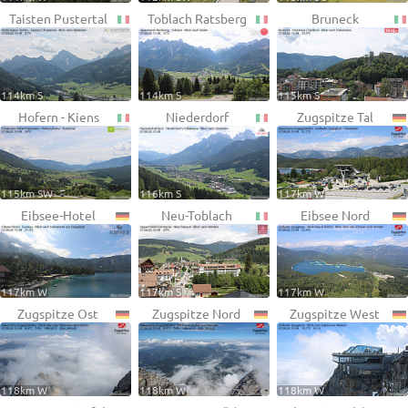
Taisten Pustertal
Toblach Ratsberg
Bruneck
114km S
114km S
115km S
Hofern - Kiens
Niederdorf
Zugspitze Tal
115km SW
116km S
117km W
Eibsee-Hotel
Neu-Toblach
Eibsee Nord
117km W
117km S
117km W
Zugspitze Ost
Zugspitze Nord
Zugspitze West
118km W
118km W
118km W