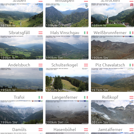
Stuben
Wildalpen
Schröcken
187km W
188km O
188km W
Sibratsgfäll
Mals Vinschgau
Weißbrunnferner
189km W
190km SW
190km SW
Andelsbuch
Schulterkogel
Piz Chavalatsch
195km W
195km SO
197km SW
Trafoi
Langenferner
Rußkopf
199km SW
200km SW
201km SW
Damüls
Hasenbühel
Jamtalferner