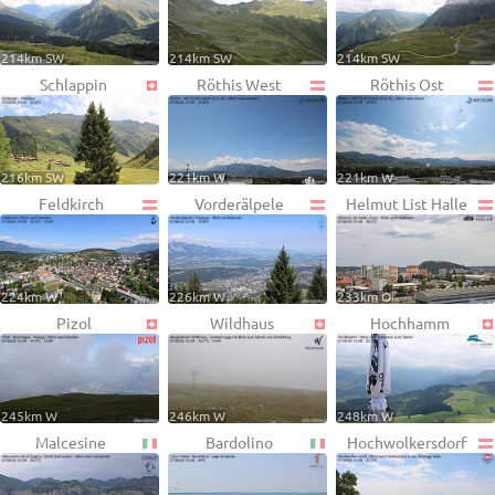
214km SW
214km SW
214km SW
Schlappin
Röthis West
Röthis Ost
216km SW
221km W
221km W
Feldkirch
Vorderälpele
Helmut List Halle
224km W
226km W
233km O
Pizol
Wildhaus
Hochhamm
245km W
246km W
248km W
Malcesine
Bardolino
Hochwolkersdorf