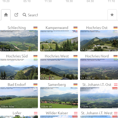
19:20
05:10
11:50
18:30
04:30
11:10
Schleching
Kampenwand
Hochries Ost
5.7km SW
9.2km W
17.2km W
Hochries Süd
Hochries West
Hochries Nord
17.3km W
17.3km W
17.3km W
Bad Endorf
Samerberg
St. Johann i.T. Ost
20km NW
20km W
25km S
Lofer
Wilder Kaiser
St. Johann i.T. West