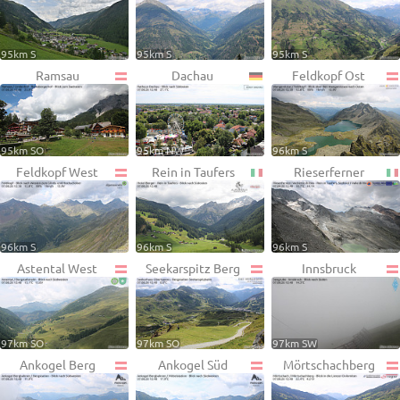
95km S
95km S
95km S
Ramsau
Dachau
Feldkopf Ost
95km SO
95km NW
96km S
Feldkopf West
Rein in Taufers
Rieserferner
96km S
96km S
96km S
Astental West
Seekarspitz Berg
Innsbruck
97km SO
97km SO
97km SW
Ankogel Berg
Ankogel Süd
Mörtschachberg