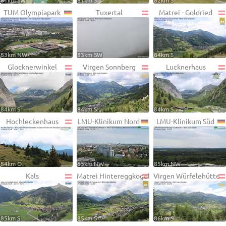
81km SW
81km S
82km S
TUM Olympiapark
Tuxertal
Matrei - Goldried
83km NW
83km SW
84km S
Glocknerwinkel
Virgen Sonnberg
Lucknerhaus
84km S
84km S
84km S
Hochleckenhaus
LMU-Klinikum Nord
LMU-Klinikum Süd
84km O
85km NW
85km NW
Kals
Matrei Hintereggkogel
Virgen Würfelehütte
85km S
85km S
86km S