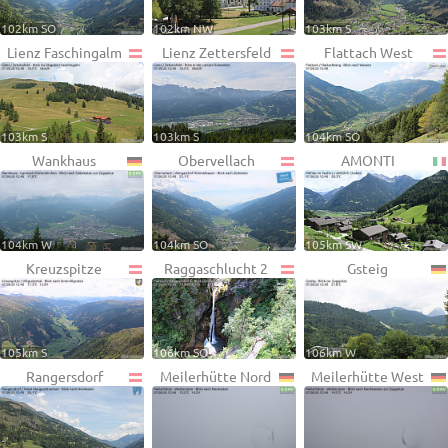
102km SO
102km NW
103km S
Lienz Faschingalm
Lienz Zettersfeld
Flattach West
103km S
103km S
104km SO
Wankhaus
Obervellach
AMONTI
104km W
104km SO
105km SW
Kreuzspitze
Raggaschlucht 2
Gsteig
105km S
106km SO
106km W
Rangersdorf
Meilerhütte Nord
Meilerhütte West