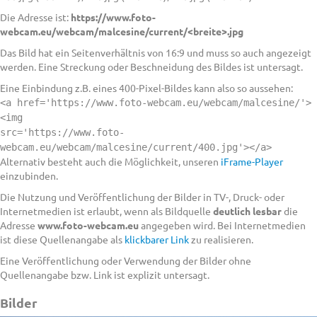
Die Adresse ist:
https://www.foto-
webcam.eu/webcam/malcesine/current/<breite>.jpg
Das Bild hat ein Seitenverhältnis von 16:9 und muss so auch angezeigt
werden. Eine Streckung oder Beschneidung des Bildes ist untersagt.
Eine Einbindung z.B. eines 400-Pixel-Bildes kann also so aussehen:
<a href='https://www.foto-webcam.eu/webcam/malcesine/'>
<img
src='https://www.foto-
webcam.eu/webcam/malcesine/current/400.jpg'></a>
Alternativ besteht auch die Möglichkeit, unseren
iFrame-Player
einzubinden.
Die Nutzung und Veröffentlichung der Bilder in TV-, Druck- oder
Internetmedien ist erlaubt, wenn als Bildquelle
deutlich lesbar
die
Adresse
www.foto-webcam.eu
angegeben wird. Bei Internetmedien
ist diese Quellenangabe als
klickbarer Link
zu realisieren.
Eine Veröffentlichung oder Verwendung der Bilder ohne
Quellenangabe bzw. Link ist explizit untersagt.
Bilder