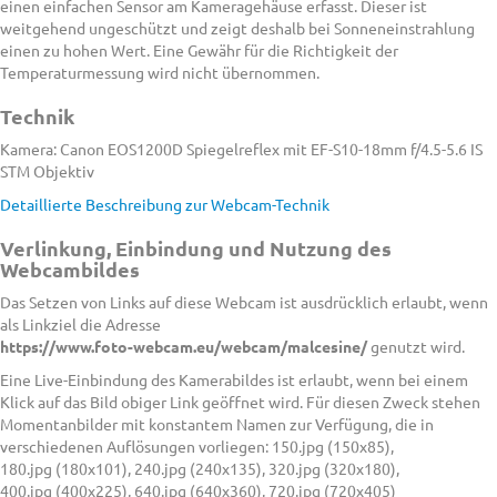
einen einfachen Sensor am Kameragehäuse erfasst. Dieser ist
weitgehend ungeschützt und zeigt deshalb bei Sonneneinstrahlung
einen zu hohen Wert. Eine Gewähr für die Richtigkeit der
Temperaturmessung wird nicht übernommen.
Technik
Kamera: Canon EOS1200D Spiegelreflex mit EF-S10-18mm f/4.5-5.6 IS
STM Objektiv
Detaillierte Beschreibung zur Webcam-Technik
Verlinkung, Einbindung und Nutzung des
Webcambildes
Das Setzen von Links auf diese Webcam ist ausdrücklich erlaubt, wenn
als Linkziel die Adresse
https://www.foto-webcam.eu/webcam/malcesine/
genutzt wird.
Eine Live-Einbindung des Kamerabildes ist erlaubt, wenn bei einem
Klick auf das Bild obiger Link geöffnet wird. Für diesen Zweck stehen
Momentanbilder mit konstantem Namen zur Verfügung, die in
verschiedenen Auflösungen vorliegen: 150.jpg (150x85),
180.jpg (180x101), 240.jpg (240x135), 320.jpg (320x180),
400.jpg (400x225), 640.jpg (640x360), 720.jpg (720x405)