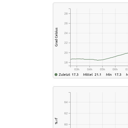
28
26
Grad Celsius
24
22
20
18
03h
04h
05h
06h
0
Zuletzt
17.3
Mittel
21.1
Min
17.3
64
62
% rf
60