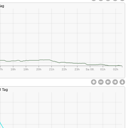
Tag
7h
18h
19h
20h
21h
22h
23h
Sa 08.
01h
02h
1 Tag