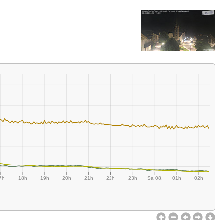
7h
18h
19h
20h
21h
22h
23h
Sa 08.
01h
02h