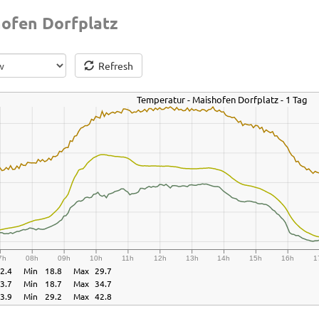
ofen Dorfplatz
Refresh
Temperatur - Maishofen Dorfplatz - 1 Tag
7h
08h
09h
10h
11h
12h
13h
14h
15h
16h
1
2.4
Min
18.8
Max
29.7
3.7
Min
18.7
Max
34.7
3.9
Min
29.2
Max
42.8