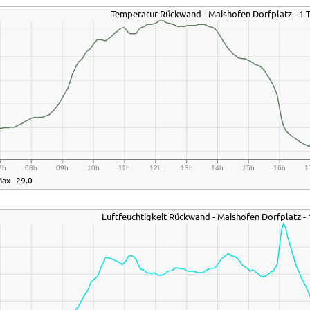
Temperatur Rückwand - Maishofen Dorfplatz - 1 
7h
08h
09h
10h
11h
12h
13h
14h
15h
16h
1
Max
29.0
Luftfeuchtigkeit Rückwand - Maishofen Dorfplatz - 