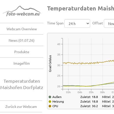
Temperaturdaten Maish
Time Span
Offset
Webcam Overview
News (01.07.26)
40
Produkte
35
Grad Celsius
Imagefilm
30
25
Temperaturdaten
Maishofen Dorfplatz
20
03h
04h
05h
06h
0
Außen
Zuletzt
18.8
Mittel
2
Heizung
Zuletzt
18.8
Mittel
2
CPU
Zuletzt
30.2
Mittel
3
Zurück zur Webcam