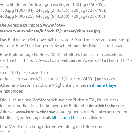
verschiedenen Auflösungen vorliegen: 150.jpg (150x85),
180.jpg (180x101), 240.jpg (240x135), 320.jpg (320x180),
400.jpg (400x225), 640.jpg (640x360), 720.jpg (720x405)
Die Adresse ist:
https://www.foto-
webcam.eu/webcam/luftschiff/current/<breite>.jpg
Das Bild hat ein Seitenverhältnis von 16:9 und muss so auch angezeigt
werden. Eine Streckung oder Beschneidung des Bildes ist untersagt.
Eine Einbindung z.B. eines 400-Pixel-Bildes kann also so aussehen:
<a href='https://www.foto-webcam.eu/webcam/luftschiff/'>
<img
src='https://www.foto-
webcam.eu/webcam/luftschiff/current/400.jpg'></a>
Alternativ besteht auch die Möglichkeit, unseren
iFrame-Player
einzubinden.
Die Nutzung und Veröffentlichung der Bilder in TV-, Druck- oder
Internetmedien ist erlaubt, wenn als Bildquelle
deutlich lesbar
die
Adresse
www.foto-webcam.eu
angegeben wird. Bei Internetmedien
ist diese Quellenangabe als
klickbarer Link
zu realisieren.
Eine Veröffentlichung oder Verwendung der Bilder ohne