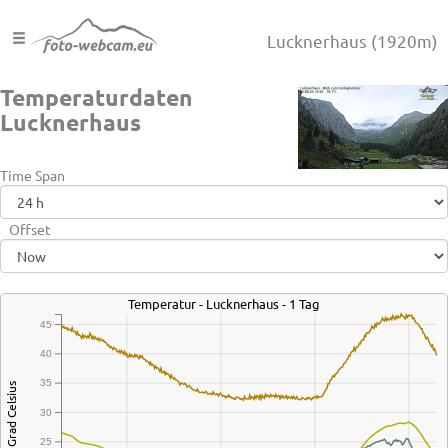
Lucknerhaus
(1920m)
Temperaturdaten
Lucknerhaus
Time Span
Offset
Temperatur - Lucknerhaus - 1 Tag
45
40
35
Grad Celsius
30
25