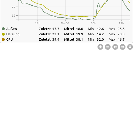
20
15
18h
Do 06.
06h
12h
Außen
Zuletzt
17.7
Mittel
18.0
Min
12.6
Max
25.5
Heizung
Zuletzt
22.1
Mittel
19.9
Min
14.2
Max
28.3
CPU
Zuletzt
39.4
Mittel
38.1
Min
32.0
Max
46.7