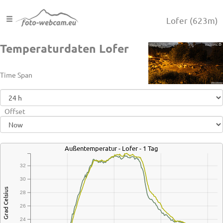
Lofer
(623m)
Temperaturdaten Lofer
Time Span
Offset
Außentemperatur - Lofer - 1 Tag
32
30
Grad Celsius
28
26
24