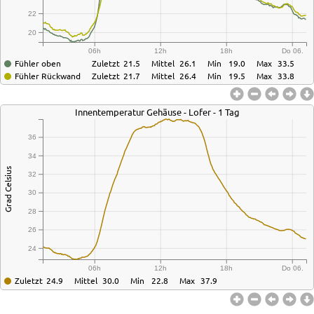
22
20
06h
12h
18h
Do 06.
Fühler oben
Zuletzt
21.5
Mittel
26.1
Min
19.0
Max
33.5
Fühler Rückwand
Zuletzt
21.7
Mittel
26.4
Min
19.5
Max
33.8
Innentemperatur Gehäuse - Lofer - 1 Tag
36
34
Grad Celsius
32
30
28
26
24
06h
12h
18h
Do 06.
Zuletzt
24.9
Mittel
30.0
Min
22.8
Max
37.9