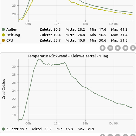
25
20
06h
12h
18h
Do 06.
Außen
Zuletzt
20.8
Mittel
28.2
Min
17.6
Max
41.2
Heizung
Zuletzt
19.4
Mittel
24.8
Min
16.5
Max
31.4
CPU
Zuletzt
33.7
Mittel
40.8
Min
30.6
Max
51.8
Temperatur Rückwand - Kleinwalsertal - 1 Tag
30
28
Grad Celsius
26
24
22
20
18
06h
12h
18h
Do 06.
Zuletzt
19.7
Mittel
25.2
Min
16.8
Max
31.9