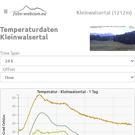
Kleinwalsertal
(1212m)
Temperaturdaten
Kleinwalsertal
Time Span
Offset
Temperatur - Kleinwalsertal - 1 Tag
50
45
40
Grad Celsius
35
30