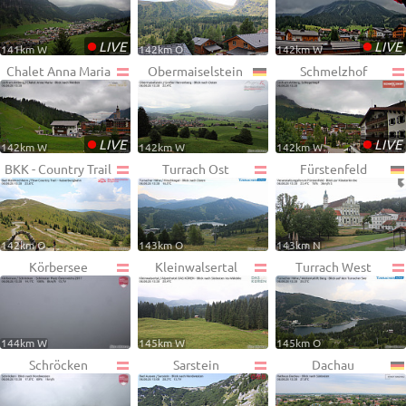
•
•
LIVE
LIVE
141km W
142km O
142km W
Chalet Anna Maria
Obermaiselstein
Schmelzhof
•
•
LIVE
LIVE
142km W
142km W
142km W
BKK - Country Trail
Turrach Ost
Fürstenfeld
142km O
143km O
143km N
Körbersee
Kleinwalsertal
Turrach West
144km W
145km W
145km O
Schröcken
Sarstein
Dachau