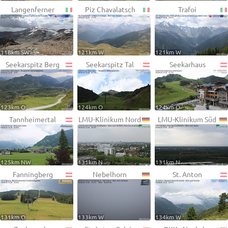
Langenferner
Piz Chavalatsch
Trafoi
118km SW
121km W
121km W
Seekarspitz Berg
Seekarspitz Tal
Seekarhaus
123km O
124km O
124km O
Tannheimertal
LMU-Klinikum Nord
LMU-Klinikum Süd
125km NW
131km N
131km N
Fanningberg
Nebelhorn
St. Anton
131km O
133km W
134km W