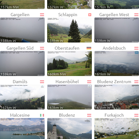
157km NW
157km W
157km W
Gargellen
Schlappin
Gargellen West
158km W
158km W
159km W
Gargellen Süd
Oberstaufen
Andelsbuch
159km W
160km NW
161km W
Damüls
Hasenbühel
Bludenz Zentrum
162km W
163km W
165km W
Malcesine
Bludenz
Furkajoch