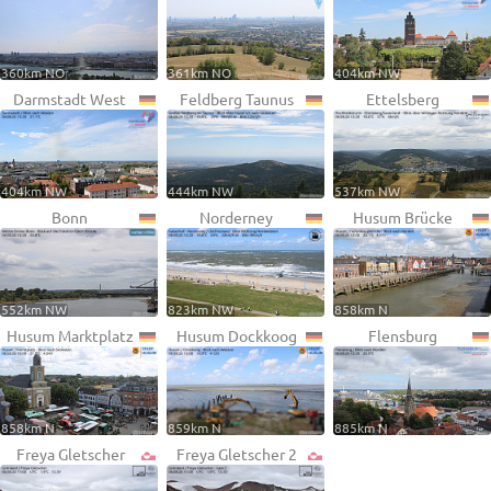
360km NO
361km NO
404km NW
Darmstadt West
Feldberg Taunus
Ettelsberg
404km NW
444km NW
537km NW
Bonn
Norderney
Husum Brücke
552km NW
823km NW
858km N
Husum Marktplatz
Husum Dockkoog
Flensburg
858km N
859km N
885km N
Freya Gletscher
Freya Gletscher 2