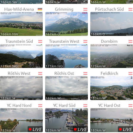
165km SW
165km W
166km W
Max-Wild-Arena
Grimming
Pörtschach Süd
166km NW
167km O
168km O
Traunstein Süd
Traunstein West
Dornbirn
171km NO
171km NO
175km W
Röthis West
Röthis Ost
Feldkirch
182km W
182km W
183km W
YC Hard Nord
YC Hard Süd
YC Hard Ost
•
•
•
LIVE
LIVE
LIVE
183km W
183km W
183km W