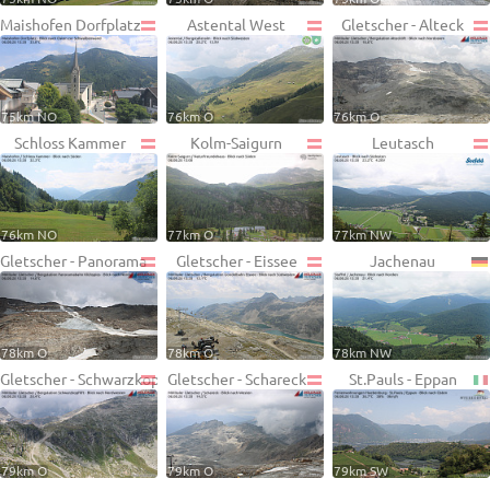
Maishofen Dorfplatz
Astental West
Gletscher - Alteck
75km NO
76km O
76km O
Schloss Kammer
Kolm-Saigurn
Leutasch
76km NO
77km O
77km NW
Gletscher - Panorama
Gletscher - Eissee
Jachenau
78km O
78km O
78km NW
Gletscher - Schwarzkopf
Gletscher - Schareck
St.Pauls - Eppan
79km O
79km O
79km SW