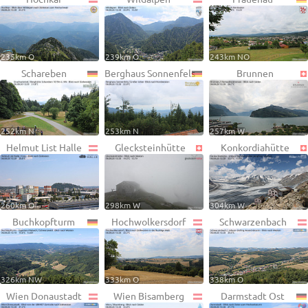
235km O
239km O
243km NO
Schareben
Berghaus Sonnenfels
Brunnen
252km N
253km N
257km W
Helmut List Halle
Glecksteinhütte
Konkordiahütte
260km O
298km W
304km W
Buchkopfturm
Hochwolkersdorf
Schwarzenbach
326km NW
333km O
338km O
Wien Donaustadt
Wien Bisamberg
Darmstadt Ost