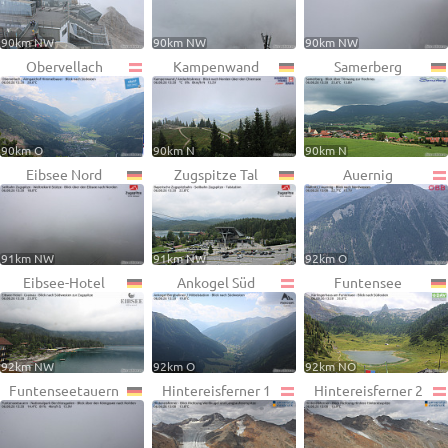
90km NW
90km NW
90km NW
Obervellach
Kampenwand
Samerberg
90km O
90km N
90km N
Eibsee Nord
Zugspitze Tal
Auernig
91km NW
91km NW
92km O
Eibsee-Hotel
Ankogel Süd
Funtensee
92km NW
92km O
92km NO
Funtenseetauern
Hintereisferner 1
Hintereisferner 2