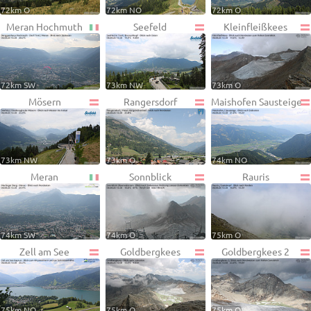
72km O
72km NO
72km O
Meran Hochmuth
Seefeld
Kleinfleißkees
72km SW
73km NW
73km O
Mösern
Rangersdorf
Maishofen Sausteige
73km NW
73km O
74km NO
Meran
Sonnblick
Rauris
74km SW
74km O
75km O
Zell am See
Goldbergkees
Goldbergkees 2
75km NO
75km O
75km O