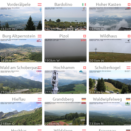
Vorderälpele
Bardolino
Hoher Kasten
183km W
187km SW
192km W
Burg Altpernstein
Pizol
Wildhaus
192km NO
193km W
201km W
Wald am Schoberpass
Hochhamm
Schulterkogel
210km O
211km W
211km O
Hieflau
Grandsberg
Waldwipfelweg
218km O
228km N
233km N
Hochkar
Wildalpen
Frauenau