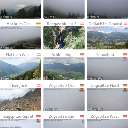
87km N
87km N
87km N
Hochries Ost
Raggaschlucht 2
Dellach im Drautal
87km N
88km O
89km O
Flattach West
Schleching
Sonnalpin
89km O
89km N
90km NW
Tisenjoch
Zugspitze Ost
Zugspitze Nord
90km W
90km NW
90km NW
Zugspitze Gipfel
Zugspitze Süd
Zugspitze West