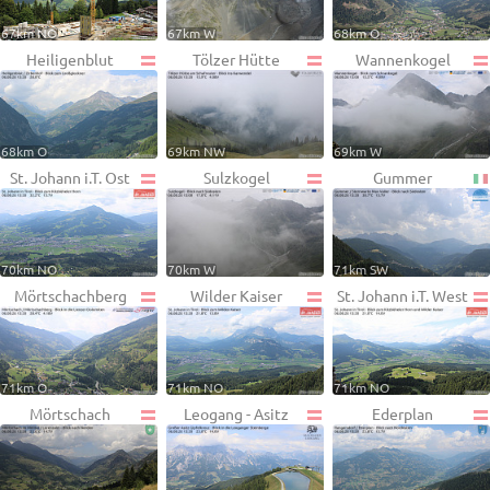
67km NO
67km W
68km O
Heiligenblut
Tölzer Hütte
Wannenkogel
68km O
69km NW
69km W
St. Johann i.T. Ost
Sulzkogel
Gummer
70km NO
70km W
71km SW
Mörtschachberg
Wilder Kaiser
St. Johann i.T. West
71km O
71km NO
71km NO
Mörtschach
Leogang - Asitz
Ederplan