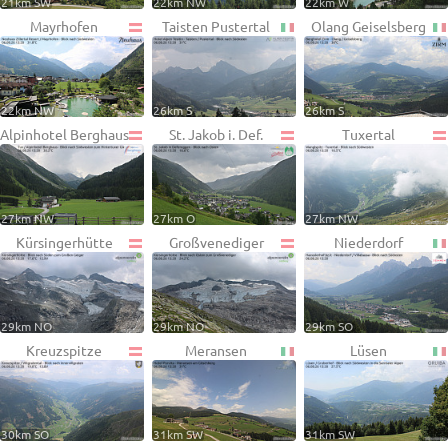
21km SW
22km NW
22km W
Mayrhofen
Taisten Pustertal
Olang Geiselsberg
22km NW
26km S
26km S
Alpinhotel Berghaus
St. Jakob i. Def.
Tuxertal
27km NW
27km O
27km NW
Kürsingerhütte
Großvenediger
Niederdorf
29km NO
29km NO
29km SO
Kreuzspitze
Meransen
Lüsen
30km SO
31km SW
31km SW