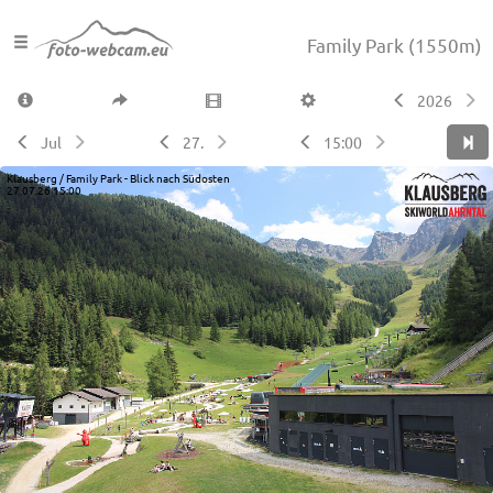
Family Park
(1550m)
2026
Jul
27.
15:00
Klausberg / Family Park - Blick nach Südosten
27.07.26 15:00