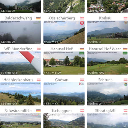
146km W
146km NO
148km N
Balderschwang
Ossiacherberg
Krakau
148km W
150km O
151km O
WP Munderfing
Hanusel Hof
Hanusel Hof West
153km NO
154km NW
154km NW
Hochleckenhaus
Gnesau
Schruns
154km NO
155km O
156km W
Schwärzenlifte
Tschagguns
Sibratsgfäll