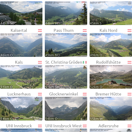
44km SO
44km W
45km S
Kalsertal
Pass Thurn
Kals Nord
46km O
49km NO
49km O
Kals
St. Christina Gröden
Rudolfshütte
51km O
51km SW
52km O
Lucknerhaus
Glocknerwinkel
Bremer Hütte
54km O
54km O
55km W
UNI Innsbruck
UNI Innsbruck West
Adlersruhe