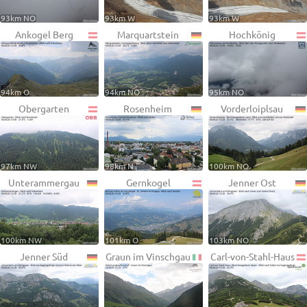
93km NO
93km W
93km W
Ankogel Berg
Marquartstein
Hochkönig
94km O
94km NO
95km NO
Obergarten
Rosenheim
Vorderloiplsau
97km NW
98km N
100km NO
Unterammergau
Gernkogel
Jenner Ost
100km NW
101km O
103km NO
Jenner Süd
Graun im Vinschgau
Carl-von-Stahl-Haus