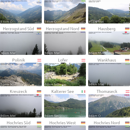
83km O
84km O
85km NW
Herzogstand Süd
Herzogstand Nord
Hausberg
86km NW
86km NW
86km NW
Polinik
Lofer
Wankhaus
86km SO
86km NO
86km NW
Kreuzeck
Kalterer See
Thomaseck
86km NW
86km SW
86km O
Hochries Süd
Hochries West
Hochries Nord