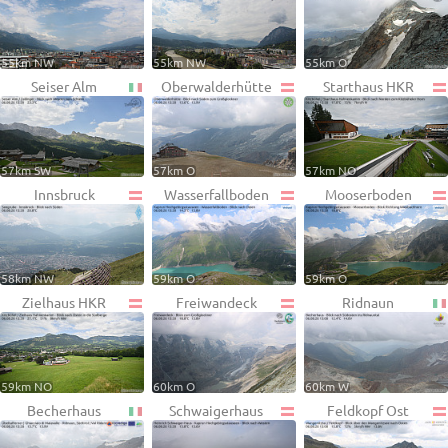
55km NW
55km NW
55km O
Seiser Alm
Oberwalderhütte
Starthaus HKR
57km SW
57km O
57km NO
Innsbruck
Wasserfallboden
Mooserboden
58km NW
59km O
59km O
Zielhaus HKR
Freiwandeck
Ridnaun
59km NO
60km O
60km W
Becherhaus
Schwaigerhaus
Feldkopf Ost