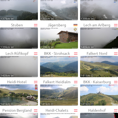
137km W
138km W
139km W
Stuben
Jägersberg
Lech am Arlberg
139km W
139km W
140km W
Lech Rüfikopf
BKK - Strohsack
Falkert Nord
140km W
140km O
141km O
Heidi-Hotel
Falkert Heidialm
BKK - Kaiserburg
141km O
141km O
141km O
Pension Bergland
Heidi-Chalets
Haldenhof