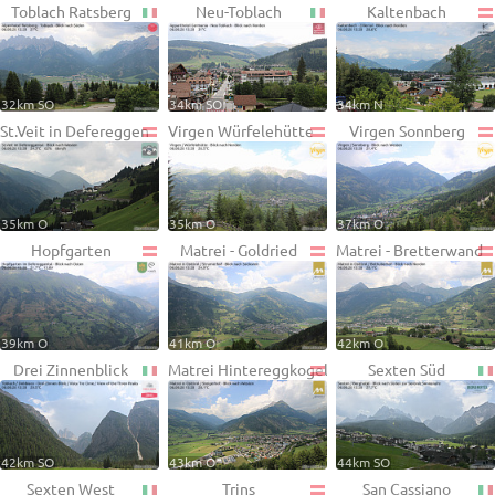
Toblach Ratsberg
Neu-Toblach
Kaltenbach
32km SO
34km SO
34km N
St.Veit in Defereggen
Virgen Würfelehütte
Virgen Sonnberg
35km O
35km O
37km O
Hopfgarten
Matrei - Goldried
Matrei - Bretterwand
39km O
41km O
42km O
Drei Zinnenblick
Matrei Hintereggkogel
Sexten Süd
42km SO
43km O
44km SO
Sexten West
Trins
San Cassiano