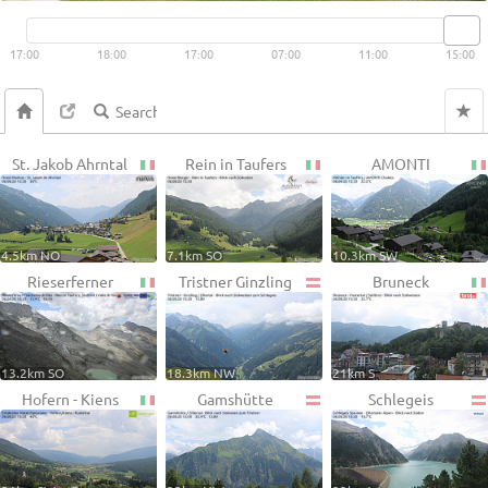
Live video available →
View
17:00
18:00
17:00
07:00
11:00
15:00
St. Jakob Ahrntal
Rein in Taufers
AMONTI
4.5km NO
7.1km SO
10.3km SW
Rieserferner
Tristner Ginzling
Bruneck
13.2km SO
18.3km NW
21km S
Hofern - Kiens
Gamshütte
Schlegeis