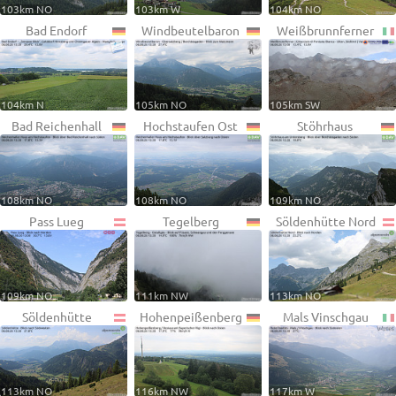
103km NO
103km W
104km NO
Bad Endorf
Windbeutelbaron
Weißbrunnferner
104km N
105km NO
105km SW
Bad Reichenhall
Hochstaufen Ost
Stöhrhaus
108km NO
108km NO
109km NO
Pass Lueg
Tegelberg
Söldenhütte Nord
109km NO
111km NW
113km NO
Söldenhütte
Hohenpeißenberg
Mals Vinschgau
113km NO
116km NW
117km W