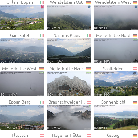
Girlan - Eppan
Wendelstein Ost
Wendelstein West
79km SW
80km N
80km N
Gantkofel
Naturns Plaus
Meilerhütte Nord
80km SW
80km SW
80km NW
Meilerhütte West
Meilerhütte Haus
Saalfelden
80km NW
80km NW
81km NO
Eppan Berg
Braunschweiger H.
Sonnenbichl
82km SW
82km W
82km N
Flattach
Hagener Hütte
Gsteig