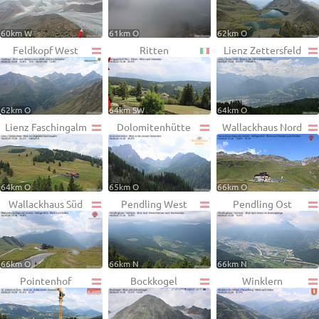
60km W
61km O
62km O
Feldkopf West
Ritten
Lienz Zettersfeld
62km O
64km SW
64km O
Lienz Faschingalm
Dolomitenhütte
Wallackhaus Nord
64km O
65km O
66km O
Wallackhaus Süd
Pendling West
Pendling Ost
66km O
66km N
66km N
Pointenhof
Bockkogel
Winklern