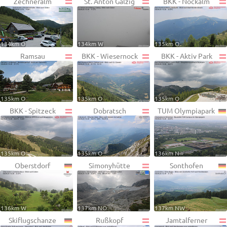
Zechneralm
St. Anton Galzig
BKK - Nockalm
134km O
134km W
135km O
Ramsau
BKK - Wiesernock
BKK - Aktiv Park
135km O
135km O
135km O
BKK - Spitzeck
Dobratsch
TUM Olympiapark
135km O
135km O
136km N
Oberstdorf
Simonyhütte
Sonthofen
136km W
137km NO
137km NW
Skiflugschanze
Rußkopf
Jamtalferner