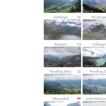
39km S
41km W
Sulzkogel
Bockkoge
47km S
48km S
Ridnaun
Schlegei
53km S
53km SO
Pendling West
Pendling 
63km O
63km O
Oberstdorf
LMU-Kliniku