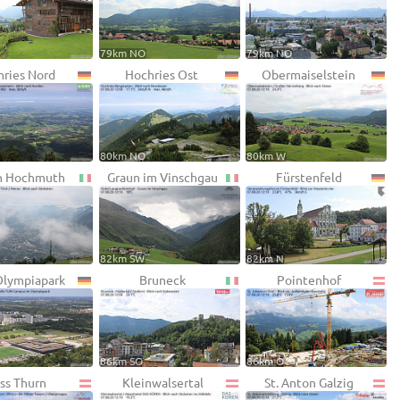
79km NO
79km NO
ries Nord
Hochries Ost
Obermaiselstein
80km NO
80km W
n Hochmuth
Graun im Vinschgau
Fürstenfeld
82km SW
82km N
lympiapark
Bruneck
Pointenhof
86km SO
86km O
ss Thurn
Kleinwalsertal
St. Anton Galzig