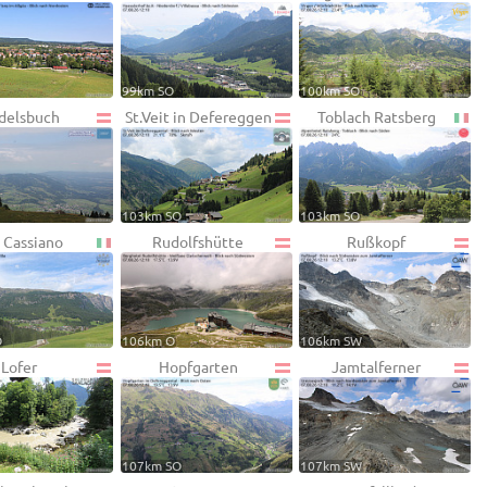
99km SO
100km SO
delsbuch
St.Veit in Defereggen
Toblach Ratsberg
103km SO
103km SO
 Cassiano
Rudolfshütte
Rußkopf
O
106km O
106km SW
Lofer
Hopfgarten
Jamtalferner
107km SO
107km SW