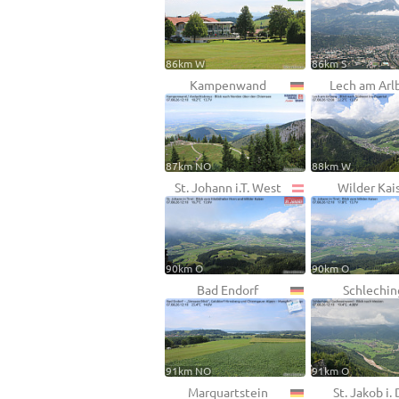
86km W
86km S
Kampenwand
Lech am Arl
87km NO
88km W
St. Johann i.T. West
Wilder Kai
90km O
90km O
Bad Endorf
Schlechin
91km NO
91km O
Marquartstein
St. Jakob i. 