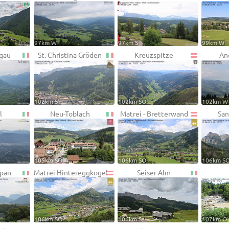
97km W
97km S
99km W
hgau
St. Christina Gröden
Kreuzspitze
An
102km S
102km SO
102km W
l
Neu-Toblach
Matrei - Bretterwand
San
105km SO
106km SO
106km S
ppan
Matrei Hintereggkogel
Seiser Alm
106km SO
106km S
107km O