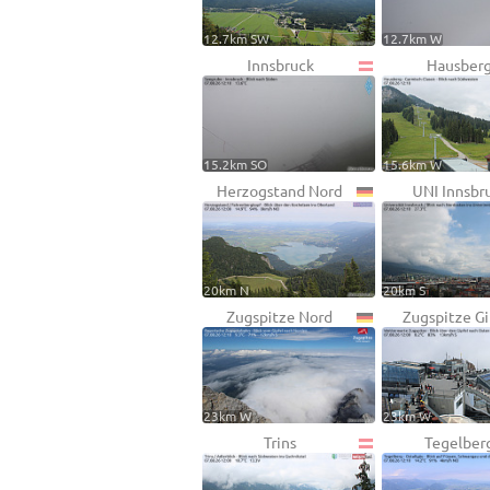
12.7km SW
12.7km W
Innsbruck
Hausber
15.2km SO
15.6km W
Herzogstand Nord
UNI Innsbr
20km N
20km S
Zugspitze Nord
Zugspitze Gi
23km W
23km W
Trins
Tegelber