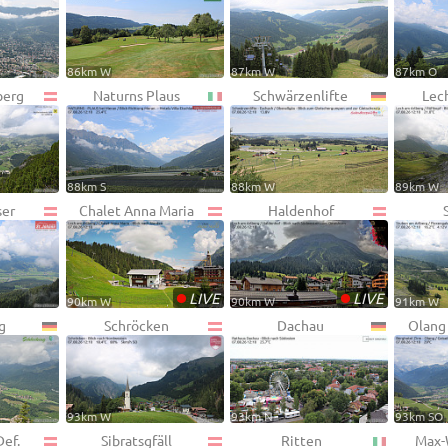
86km W
87km W
87km O
berg
Naturns Plaus
Schwärzenlifte
Lec
88km S
88km W
89km W
ser
Chalet Anna Maria
Haldenhof
•
•
LIVE
LIVE
90km W
90km W
91km W
g
Schröcken
Dachau
Olang
93km W
93km N
93km SO
Def.
Sibratsgfäll
Ritten
Max-