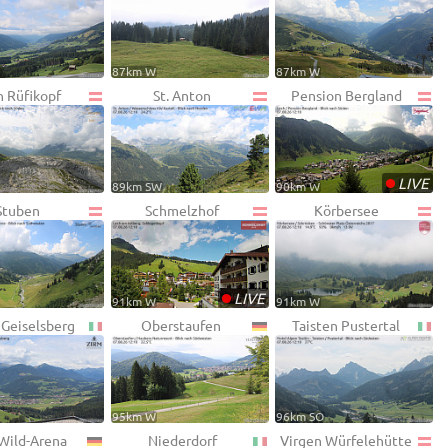
87km W
87km W
h Rüfikopf
St. Anton
Pension Bergland
•
LIVE
89km SW
90km W
Stuben
Schmelzhof
Körbersee
•
LIVE
91km W
91km W
 Geiselsberg
Oberstaufen
Taisten Pustertal
95km W
96km SO
Wild-Arena
Niederdorf
Virgen Würfelehütte