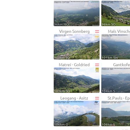
96km NO
96km SO
Virgen Sonnberg
Mals Vinsc
100km SO
101km SW
Matrei - Goldried
Gantkofe
103km SO
104km S
Leogang - Asitz
St.Pauls - E
106km O
106km S