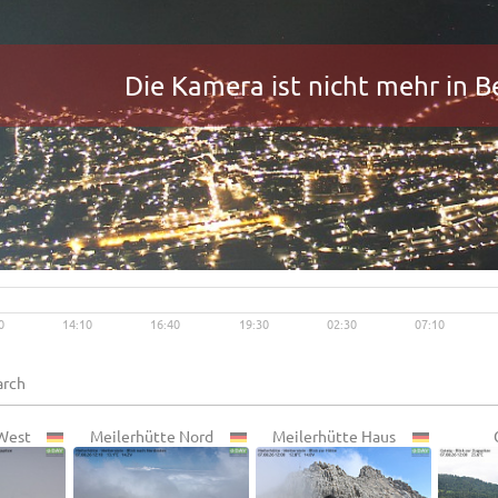
Die Kamera ist nicht mehr in B
Live video available →
View
0
14:10
16:40
19:30
02:30
07:10
 West
Meilerhütte Nord
Meilerhütte Haus