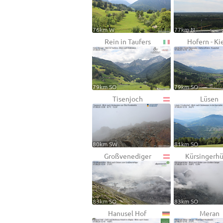
76km W
77km N
Rein in Taufers
Hofern - Ki
79km SO
79km SO
Tisenjoch
Lüsen
80km SW
81km SO
Großvenediger
Kürsingerh
83km SO
83km SO
Hanusel Hof
Meran