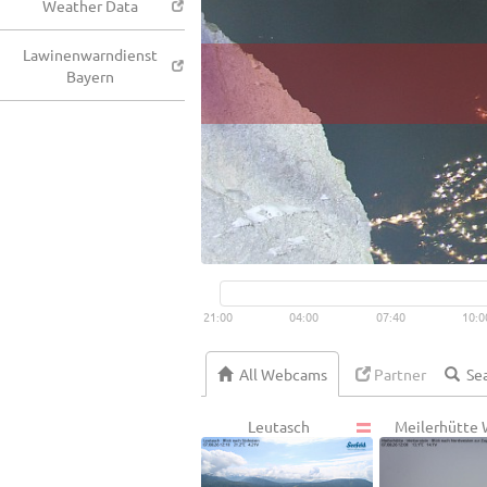
Weather Data
Lawinenwarndienst
Bayern
21:00
04:00
07:40
10:0
All Webcams
Partner
Leutasch
Meilerhütte