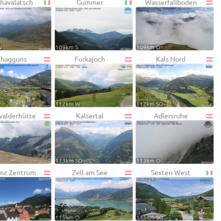
Chavalatsch
Gummer
Wasserfallboden
W
109km S
109km O
chagguns
Furkajoch
Kals Nord
112km W
112km SO
alderhütte
Kalsertal
Adlersruhe
113km SO
113km O
nz Zentrum
Zell am See
Sexten West
115km O
115km SO