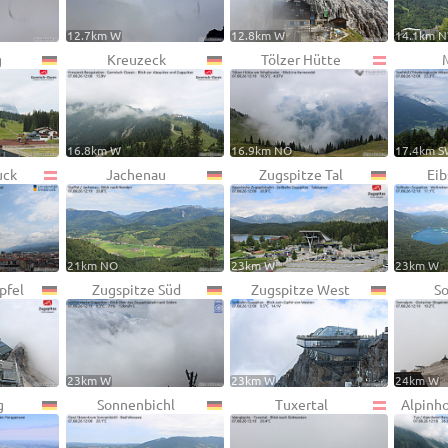
12.7km W
12.8km W
14.1km 
g
Kreuzeck
Tölzer Hütte
16.8km W
16.9km NO
17.4km 
uck
Jachenau
Zugspitze Tal
Eib
21km NO
23km W
23km W
pfel
Zugspitze Süd
Zugspitze West
So
23km W
23km W
24km W
g
Sonnenbichl
Tuxertal
Alpinh