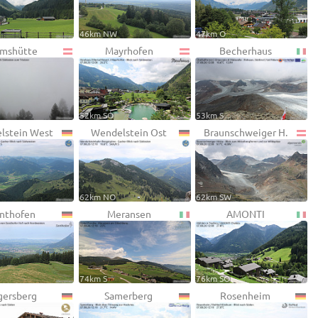
46km NW
47km O
mshütte
Mayrhofen
Becherhaus
52km SO
53km S
lstein West
Wendelstein Ost
Braunschweiger H.
62km NO
62km SW
nthofen
Meransen
AMONTI
74km S
76km SO
gersberg
Samerberg
Rosenheim