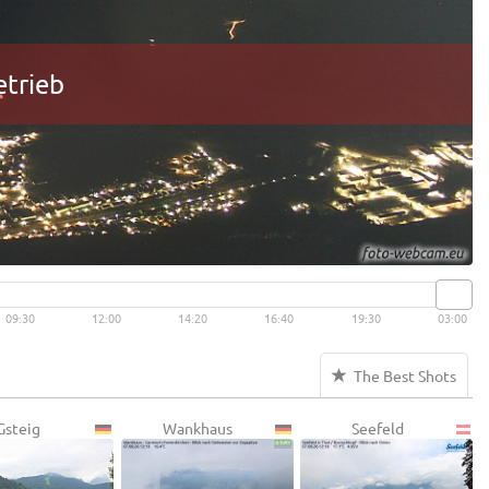
etrieb
09:30
12:00
14:20
16:40
19:30
03:00
The Best Shots
Gsteig
Wankhaus
Seefeld