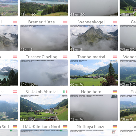
43km NO
45km SO
45km SO
l
Bremer Hütte
Wannenkogel
Ga
48km S
48km S
50km SO
s
Tristner Ginzling
Tannheimertal
Wende
54km SO
60km W
62km NO
Ost
St. Jakob Ahrntal
Nebelhorn
So
72km SO
72km W
73km W
m Süd
LMU-Klinikum Nord
Skiflugschanze
Jä