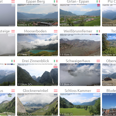
el
Eppan Berg
Girlan - Eppan
Piz 
109km S
109km S
109km S
steige
Mooserboden
Weißbrunnferner
Ts
111km O
111km S
112km W
Drei Zinnenblick
Schwaigerhaus
Oberw
113km SO
113km O
113km O
us
Glocknerwinkel
Schloss Kammer
Blude
115km SO
115km O
115km W