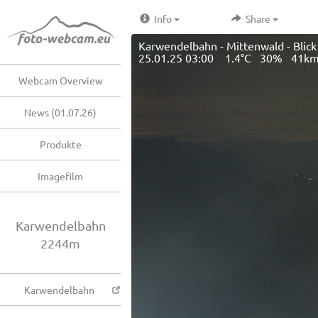
Info
Share
Karwendelbahn - Mittenwald - Blic
25.01.25 03:00 1.4°C 30% 41km
Webcam Overview
News (01.07.26)
Produkte
Imagefilm
Karwendelbahn
2244m
Karwendelbahn