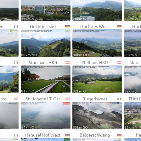
77km N
78km W
78km W
ens
Hochries Süd
Hochries West
Hoch
80km NO
80km NO
80km NO
Starthaus HKR
Zielhaus HKR
Mera
81km O
82km O
82km S
ütte
St. Johann i.T. Ost
Rieserferner
TUM O
84km O
85km SO
85km N
Hanusel Hof West
Balderschwang
Pa