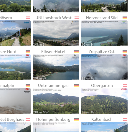
NW
14.4km NW
15.1km SW
Mösern
UNI Innsbruck West
Herzogstand Süd
SW
20km S
20km N
see Nord
Eibsee-Hotel
Zugspitze Ost
23km W
23km W
nnalpin
Unterammergau
Obergarten
28km NW
33km W
otel Berghaus
Hohenpeißenberg
Kaltenbach