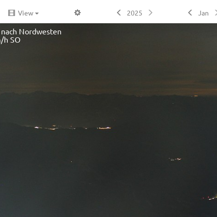
View
2025
Jan
k nach Nordwesten
/h SO