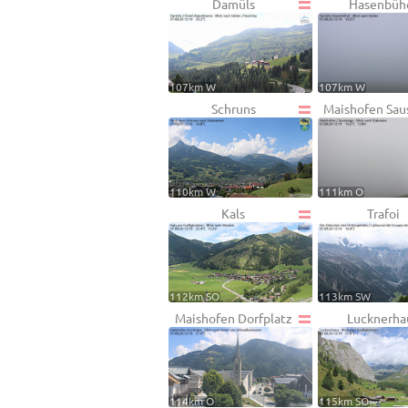
Damüls
Hasenbüh
107km W
107km W
Schruns
Maishofen Sau
110km W
111km O
Kals
Trafoi
112km SO
113km SW
Maishofen Dorfplatz
Lucknerha
114km O
115km SO