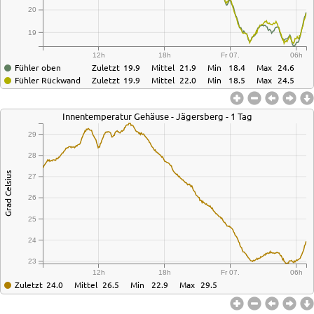
20
19
12h
18h
Fr 07.
06h
Fühler oben
Zuletzt
19.9
Mittel
21.9
Min
18.4
Max
24.6
Fühler Rückwand
Zuletzt
19.9
Mittel
22.0
Min
18.5
Max
24.5
Innentemperatur Gehäuse - Jägersberg - 1 Tag
29
28
Grad Celsius
27
26
25
24
23
12h
18h
Fr 07.
06h
Zuletzt
24.0
Mittel
26.5
Min
22.9
Max
29.5