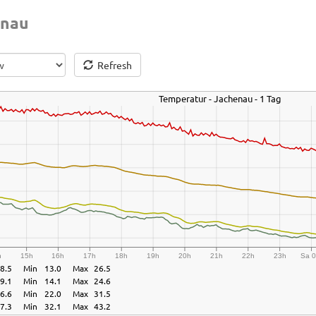
enau
Refresh
Temperatur - Jachenau - 1 Tag
h
15h
16h
17h
18h
19h
20h
21h
22h
23h
Sa 0
8.5
Min
13.0
Max
26.5
9.1
Min
14.1
Max
24.6
6.6
Min
22.0
Max
31.5
7.3
Min
32.1
Max
43.2