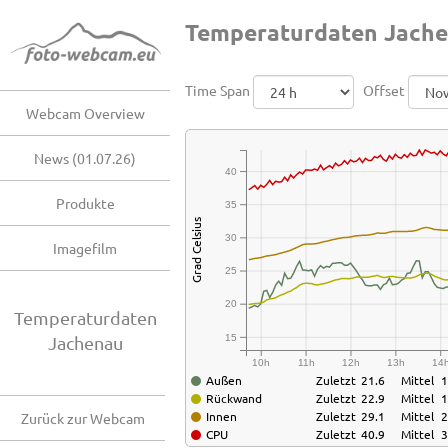
Temperaturdaten Jach
Time Span
Offset
Webcam Overview
News (01.07.26)
40
Produkte
35
Grad Celsius
30
Imagefilm
25
20
Temperaturdaten
15
Jachenau
10h
11h
12h
13h
14
Außen
Zuletzt
21.6
Mittel
1
Rückwand
Zuletzt
22.9
Mittel
1
Innen
Zuletzt
29.1
Mittel
2
Zurück zur Webcam
CPU
Zuletzt
40.9
Mittel
3