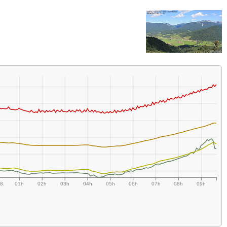
8.
01h
02h
03h
04h
05h
06h
07h
08h
09h