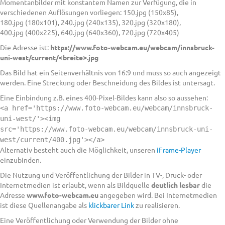
Momentanbilder mit konstantem Namen zur Verfügung, die in
verschiedenen Auflösungen vorliegen: 150.jpg (150x85),
180.jpg (180x101), 240.jpg (240x135), 320.jpg (320x180),
400.jpg (400x225), 640.jpg (640x360), 720.jpg (720x405)
Die Adresse ist:
https://www.foto-webcam.eu/webcam/innsbruck-
uni-west/current/<breite>.jpg
Das Bild hat ein Seitenverhältnis von 16:9 und muss so auch angezeigt
werden. Eine Streckung oder Beschneidung des Bildes ist untersagt.
Eine Einbindung z.B. eines 400-Pixel-Bildes kann also so aussehen:
<a href='https://www.foto-webcam.eu/webcam/innsbruck-
uni-west/'><img
src='https://www.foto-webcam.eu/webcam/innsbruck-uni-
west/current/400.jpg'></a>
Alternativ besteht auch die Möglichkeit, unseren
iFrame-Player
einzubinden.
Die Nutzung und Veröffentlichung der Bilder in TV-, Druck- oder
Internetmedien ist erlaubt, wenn als Bildquelle
deutlich lesbar
die
Adresse
www.foto-webcam.eu
angegeben wird. Bei Internetmedien
ist diese Quellenangabe als
klickbarer Link
zu realisieren.
Eine Veröffentlichung oder Verwendung der Bilder ohne