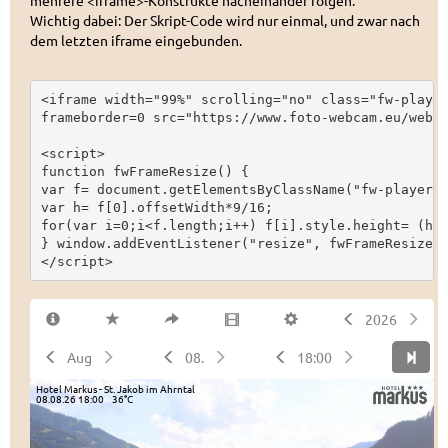
mehrere <iframe>-Konstrukte nacheinander folgen.
Wichtig dabei: Der Skript-Code wird nur einmal, und zwar nach
dem letzten iframe eingebunden.
<iframe width="99%" scrolling="no" class="fw-player
frameborder=0 src="https://www.foto-webcam.eu/webca
<script>

function fwFrameResize() {

var f= document.getElementsByClassName("fw-player")
var h= f[0].offsetWidth*9/16;

for(var i=0;i<f.length;i++) f[i].style.height= (h+(
} window.addEventListener("resize", fwFrameResize);