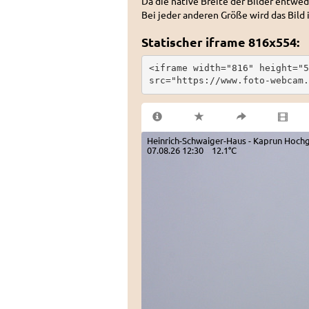
Da die native Breite der Bilder entwed
Bei jeder anderen Größe wird das Bild 
Statischer iframe 816x554:
<iframe width="816" height="5