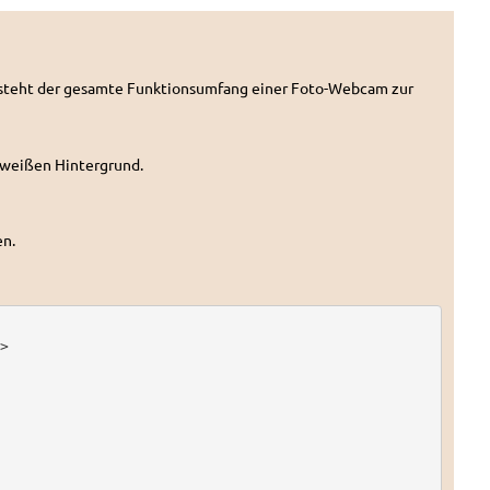
t steht der gesamte Funktionsumfang einer Foto-Webcam zur
m weißen Hintergrund.
en.

