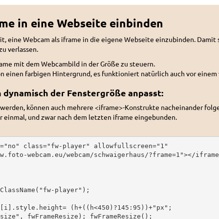
me in eine Webseite einbinden
t, eine Webcam als iframe in die eigene Webseite einzubinden. Dami
u verlassen.
rame mit dem Webcambild in der Größe zu steuern.
ion einen farbigen Hintergrund, es funktioniert natürlich auch vor eine
ch dynamisch der Fenstergröße anpasst:
werden, können auch mehrere <iframe>-Konstrukte nacheinander folg
ur einmal, und zwar nach dem letzten iframe eingebunden.
="no" class="fw-player" allowfullscreen="1" 

w.foto-webcam.eu/webcam/schwaigerhaus/?frame=1"></iframe>
ClassName("fw-player");

[i].style.height= (h+((h<450)?145:95))+"px";

size", fwFrameResize); fwFrameResize();
