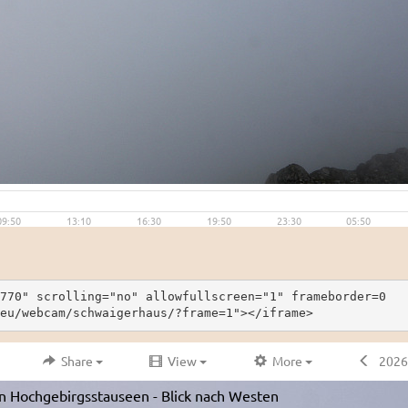
770" scrolling="no" allowfullscreen="1" frameborder=0
