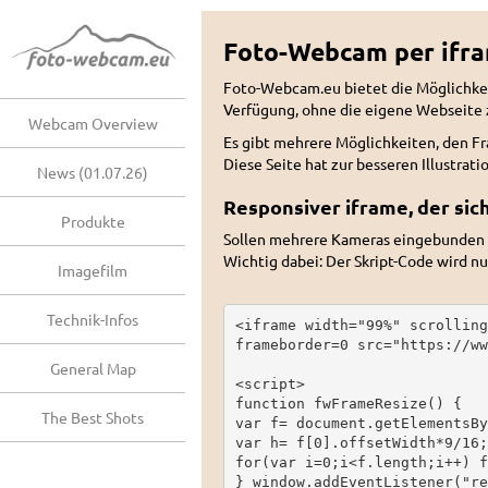
Foto-Webcam per ifra
Foto-Webcam.eu bietet die Möglichkei
Verfügung, ohne die eigene Webseite z
Webcam Overview
Es gibt mehrere Möglichkeiten, den F
Diese Seite hat zur besseren Illustrat
News (01.07.26)
Responsiver iframe, der si
Produkte
Sollen mehrere Kameras eingebunden 
Wichtig dabei: Der Skript-Code wird n
Imagefilm
Technik-Infos
<iframe width="99%" scrolling
frameborder=0 src="https://ww
General Map
<script>

function fwFrameResize() {

The Best Shots
var f= document.getElementsBy
var h= f[0].offsetWidth*9/16;

for(var i=0;i<f.length;i++) f
} window.addEventListener("re