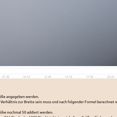
Größe angegeben werden.
n Verhältnis zur Breite sein muss und nach folgender Formel berechnet w
Höhe nochmal 50 addiert werden.