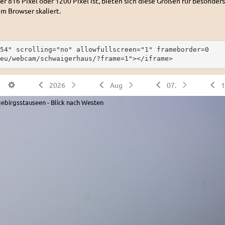
er 816 Pixel oder 1200 Pixel ist, bieten sich diese Größen für besonders
im Browser skaliert.
54" scrolling="no" allowfullscreen="1" frameborder=0
