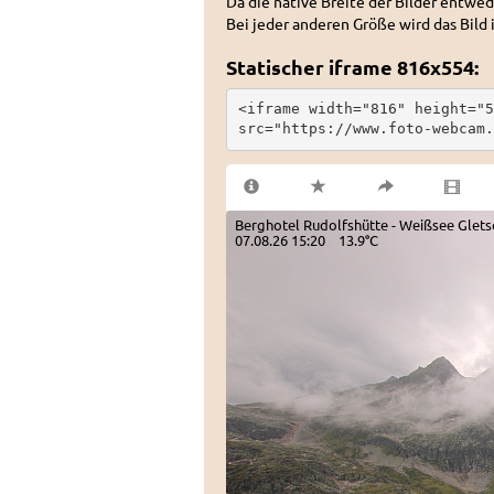
Da die native Breite der Bilder entwed
Bei jeder anderen Größe wird das Bild 
Statischer iframe 816x554:
<iframe width="816" height="5