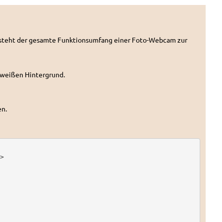
t steht der gesamte Funktionsumfang einer Foto-Webcam zur
m weißen Hintergrund.
en.

