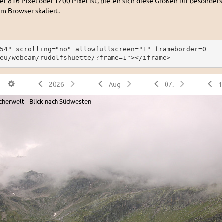
er 816 Pixel oder 1200 Pixel ist, bieten sich diese Größen für besonders
im Browser skaliert.
54" scrolling="no" allowfullscreen="1" frameborder=0
