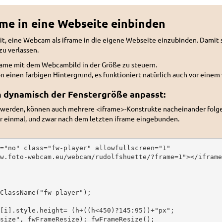
me in eine Webseite einbinden
t, eine Webcam als iframe in die eigene Webseite einzubinden. Dami
u verlassen.
rame mit dem Webcambild in der Größe zu steuern.
ion einen farbigen Hintergrund, es funktioniert natürlich auch vor eine
ch dynamisch der Fenstergröße anpasst:
werden, können auch mehrere <iframe>-Konstrukte nacheinander folg
ur einmal, und zwar nach dem letzten iframe eingebunden.
="no" class="fw-player" allowfullscreen="1" 

w.foto-webcam.eu/webcam/rudolfshuette/?frame=1"></iframe>
ClassName("fw-player");

[i].style.height= (h+((h<450)?145:95))+"px";

size", fwFrameResize); fwFrameResize();
