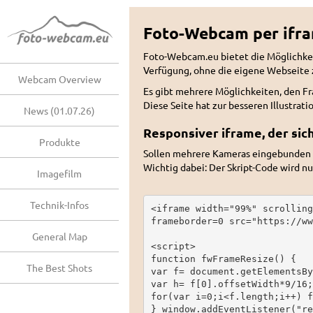
Foto-Webcam per ifra
Foto-Webcam.eu bietet die Möglichkei
Verfügung, ohne die eigene Webseite z
Webcam Overview
Es gibt mehrere Möglichkeiten, den F
Diese Seite hat zur besseren Illustrat
News (01.07.26)
Responsiver iframe, der si
Produkte
Sollen mehrere Kameras eingebunden 
Wichtig dabei: Der Skript-Code wird n
Imagefilm
Technik-Infos
<iframe width="99%" scrolling
frameborder=0 src="https://ww
General Map
<script>

function fwFrameResize() {

The Best Shots
var f= document.getElementsBy
var h= f[0].offsetWidth*9/16;

for(var i=0;i<f.length;i++) f
} window.addEventListener("re