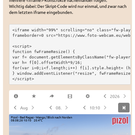
mehrere <iframe>-Konstrukte nacheinander folgen.
Wichtig dabei: Der Skript-Code wird nur einmal, und zwar nach
dem letzten iframe eingebunden.
<iframe width="99%" scrolling="no" class="fw-player
frameborder=0 src="https://www.foto-webcam.eu/webca
<script>

function fwFrameResize() {

var f= document.getElementsByClassName("fw-player")
var h= f[0].offsetWidth*9/16;

for(var i=0;i<f.length;i++) f[i].style.height= (h+(
} window.addEventListener("resize", fwFrameResize);