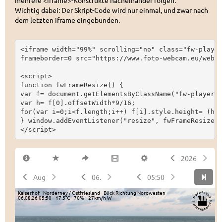
mehrere <iframe>-Konstrukte nacheinander folgen.
Wichtig dabei: Der Skript-Code wird nur einmal, und zwar nach
dem letzten iframe eingebunden.
<iframe width="99%" scrolling="no" class="fw-player
frameborder=0 src="https://www.foto-webcam.eu/webca
<script>

function fwFrameResize() {

var f= document.getElementsByClassName("fw-player")
var h= f[0].offsetWidth*9/16;

for(var i=0;i<f.length;i++) f[i].style.height= (h+(
} window.addEventListener("resize", fwFrameResize);