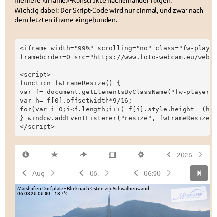
mehrere <iframe>-Konstrukte nacheinander folgen.
Wichtig dabei: Der Skript-Code wird nur einmal, und zwar nach
dem letzten iframe eingebunden.
<iframe width="99%" scrolling="no" class="fw-player
frameborder=0 src="https://www.foto-webcam.eu/webca
<script>

function fwFrameResize() {

var f= document.getElementsByClassName("fw-player")
var h= f[0].offsetWidth*9/16;

for(var i=0;i<f.length;i++) f[i].style.height= (h+(
} window.addEventListener("resize", fwFrameResize);