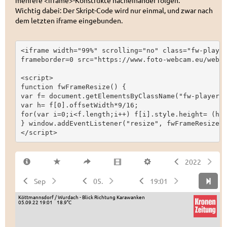
mehrere <iframe>-Konstrukte nacheinander folgen.
Wichtig dabei: Der Skript-Code wird nur einmal, und zwar nach
dem letzten iframe eingebunden.
<iframe width="99%" scrolling="no" class="fw-player
frameborder=0 src="https://www.foto-webcam.eu/webca
<script>

function fwFrameResize() {

var f= document.getElementsByClassName("fw-player")
var h= f[0].offsetWidth*9/16;

for(var i=0;i<f.length;i++) f[i].style.height= (h+(
} window.addEventListener("resize", fwFrameResize);