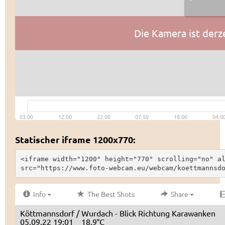
Statischer iframe 1200x770:
<iframe width="1200" height="770" scrolling="no" al