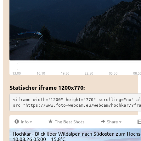
Statischer iframe 1200x770:
<iframe width="1200" height="770" scrolling="no" al