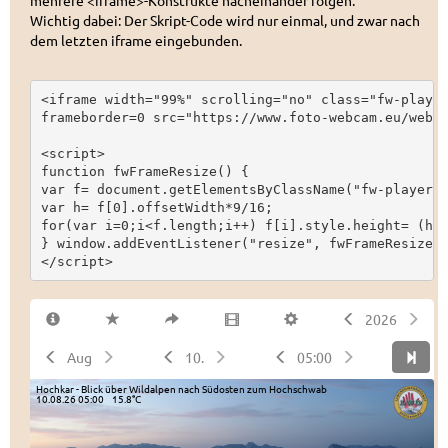
mehrere <iframe>-Konstrukte nacheinander folgen.
Wichtig dabei: Der Skript-Code wird nur einmal, und zwar nach
dem letzten iframe eingebunden.
<iframe width="99%" scrolling="no" class="fw-player
frameborder=0 src="https://www.foto-webcam.eu/webca
<script>

function fwFrameResize() {

var f= document.getElementsByClassName("fw-player")
var h= f[0].offsetWidth*9/16;

for(var i=0;i<f.length;i++) f[i].style.height= (h+(
} window.addEventListener("resize", fwFrameResize);