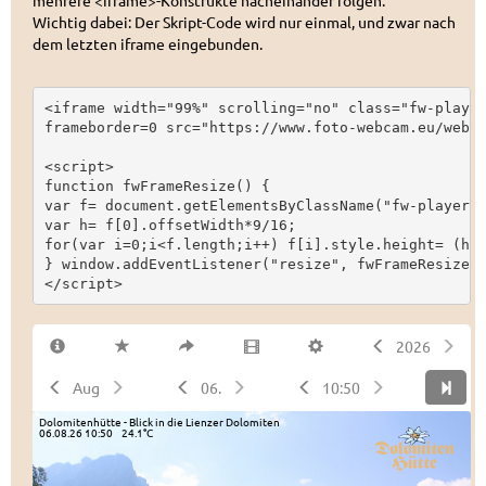
mehrere <iframe>-Konstrukte nacheinander folgen.
Wichtig dabei: Der Skript-Code wird nur einmal, und zwar nach
dem letzten iframe eingebunden.
<iframe width="99%" scrolling="no" class="fw-player
frameborder=0 src="https://www.foto-webcam.eu/webca
<script>

function fwFrameResize() {

var f= document.getElementsByClassName("fw-player")
var h= f[0].offsetWidth*9/16;

for(var i=0;i<f.length;i++) f[i].style.height= (h+(
} window.addEventListener("resize", fwFrameResize);