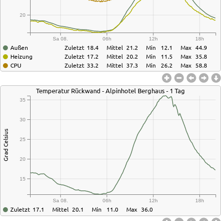
20
Sa 08.
06h
12h
18h
Außen
Zuletzt
18.4
Mittel
21.2
Min
12.1
Max
44.9
Heizung
Zuletzt
17.2
Mittel
20.2
Min
11.5
Max
35.8
CPU
Zuletzt
33.2
Mittel
37.3
Min
26.2
Max
58.8
Temperatur Rückwand - Alpinhotel Berghaus - 1 Tag
35
30
Grad Celsius
25
20
15
Sa 08.
06h
12h
18h
Zuletzt
17.1
Mittel
20.1
Min
11.0
Max
36.0