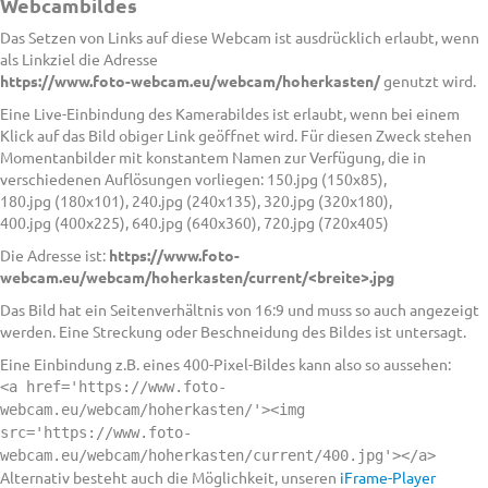
Webcambildes
Das Setzen von Links auf diese Webcam ist ausdrücklich erlaubt, wenn
als Linkziel die Adresse
https://www.foto-webcam.eu/webcam/hoherkasten/
genutzt wird.
Eine Live-Einbindung des Kamerabildes ist erlaubt, wenn bei einem
Klick auf das Bild obiger Link geöffnet wird. Für diesen Zweck stehen
Momentanbilder mit konstantem Namen zur Verfügung, die in
verschiedenen Auflösungen vorliegen: 150.jpg (150x85),
180.jpg (180x101), 240.jpg (240x135), 320.jpg (320x180),
400.jpg (400x225), 640.jpg (640x360), 720.jpg (720x405)
Die Adresse ist:
https://www.foto-
webcam.eu/webcam/hoherkasten/current/<breite>.jpg
Das Bild hat ein Seitenverhältnis von 16:9 und muss so auch angezeigt
werden. Eine Streckung oder Beschneidung des Bildes ist untersagt.
Eine Einbindung z.B. eines 400-Pixel-Bildes kann also so aussehen:
<a href='https://www.foto-
webcam.eu/webcam/hoherkasten/'><img
src='https://www.foto-
webcam.eu/webcam/hoherkasten/current/400.jpg'></a>
Alternativ besteht auch die Möglichkeit, unseren
iFrame-Player