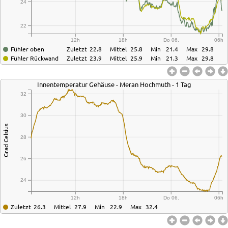
24
22
12h
18h
Do 06.
06h
Fühler oben
Zuletzt
22.8
Mittel
25.8
Min
21.4
Max
29.8
Fühler Rückwand
Zuletzt
23.9
Mittel
25.9
Min
21.3
Max
29.8
Innentemperatur Gehäuse - Meran Hochmuth - 1 Tag
32
30
Grad Celsius
28
26
24
12h
18h
Do 06.
06h
Zuletzt
26.3
Mittel
27.9
Min
22.9
Max
32.4