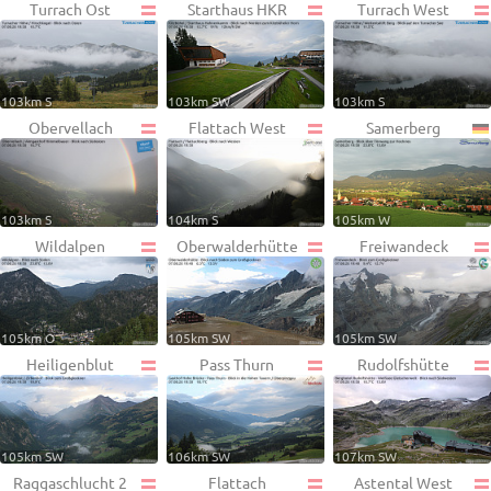
Turrach Ost
Starthaus HKR
Turrach West
103km S
103km SW
103km S
Obervellach
Flattach West
Samerberg
103km S
104km S
105km W
Wildalpen
Oberwalderhütte
Freiwandeck
105km O
105km SW
105km SW
Heiligenblut
Pass Thurn
Rudolfshütte
105km SW
106km SW
107km SW
Raggaschlucht 2
Flattach
Astental West