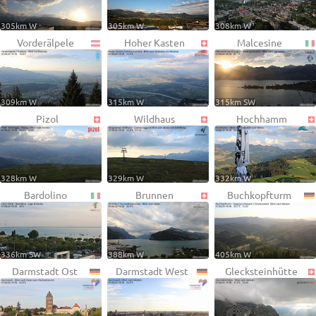
305km W
305km W
308km W
Vorderälpele
Hoher Kasten
Malcesine
309km W
315km W
315km SW
Pizol
Wildhaus
Hochhamm
328km W
329km W
332km W
Bardolino
Brunnen
Buchkopfturm
336km SW
388km W
405km W
Darmstadt Ost
Darmstadt West
Glecksteinhütte