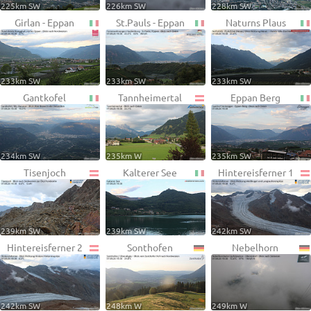
225km SW
226km SW
228km SW
Girlan - Eppan
St.Pauls - Eppan
Naturns Plaus
233km SW
233km SW
233km SW
Gantkofel
Tannheimertal
Eppan Berg
234km SW
235km W
235km SW
Tisenjoch
Kalterer See
Hintereisferner 1
239km SW
239km SW
242km SW
Hintereisferner 2
Sonthofen
Nebelhorn
242km SW
248km W
249km W