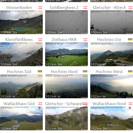
99km SW
99km SW
99km SW
Mooserboden
Goldbergkees 2
Gletscher - Alteck
100km SW
100km SW
100km SW
Kleinfleißkees
Zielhaus HKR
Hochries Ost
100km SW
101km SW
102km W
Hochries Süd
Hochries Nord
Hochries West
102km W
102km W
102km W
Wallackhaus Süd
Gletscher - Schwarzkopf
Wallackhaus Nord
102km SW
102km SW
102km SW