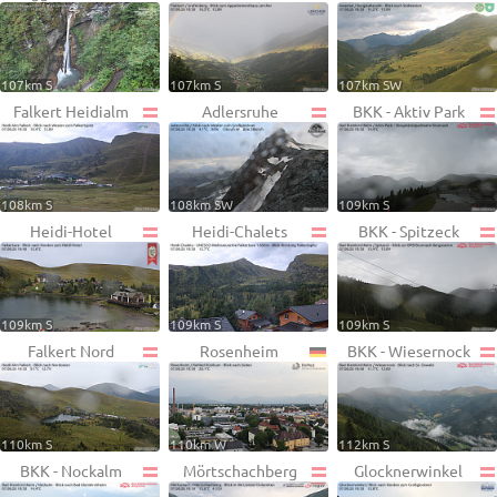
107km S
107km S
107km SW
Falkert Heidialm
Adlersruhe
BKK - Aktiv Park
108km S
108km SW
109km S
Heidi-Hotel
Heidi-Chalets
BKK - Spitzeck
109km S
109km S
109km S
Falkert Nord
Rosenheim
BKK - Wiesernock
110km S
110km W
112km S
BKK - Nockalm
Mörtschachberg
Glocknerwinkel