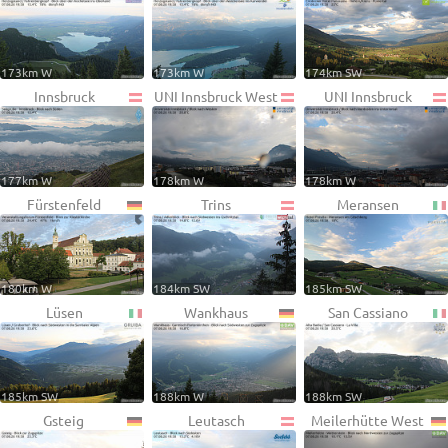
173km W
173km W
174km SW
Innsbruck
UNI Innsbruck West
UNI Innsbruck
177km W
178km W
178km W
Fürstenfeld
Trins
Meransen
180km W
184km SW
185km SW
Lüsen
Wankhaus
San Cassiano
185km SW
188km W
188km SW
Gsteig
Leutasch
Meilerhütte West