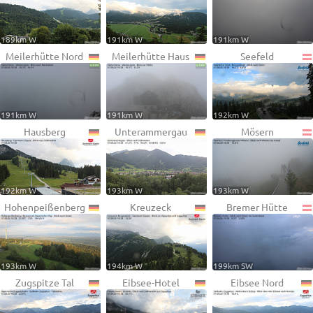
189km W
191km W
191km W
Meilerhütte Nord
Meilerhütte Haus
Seefeld
191km W
191km W
192km W
Hausberg
Unterammergau
Mösern
192km W
193km W
193km W
Hohenpeißenberg
Kreuzeck
Bremer Hütte
193km W
194km W
199km SW
Zugspitze Tal
Eibsee-Hotel
Eibsee Nord