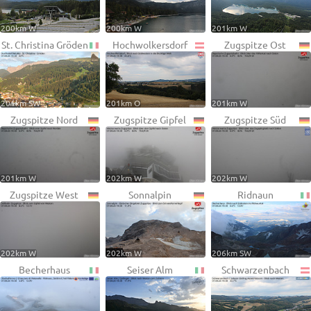
200km W
200km W
201km W
St. Christina Gröden
Hochwolkersdorf
Zugspitze Ost
201km SW
201km O
201km W
Zugspitze Nord
Zugspitze Gipfel
Zugspitze Süd
201km W
202km W
202km W
Zugspitze West
Sonnalpin
Ridnaun
202km W
202km W
206km SW
Becherhaus
Seiser Alm
Schwarzenbach