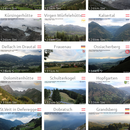
124km SW
125km SW
126km SW
Kürsingerhütte
Virgen Würfelehütte
Kalsertal
126km SW
128km SW
128km SW
Dellach im Drautal
Frauenau
Ossiacherberg
128km S
131km N
131km S
Dolomitenhütte
Schulterkogel
Hopfgarten
131km SW
132km SO
133km SW
St.Veit in Defereggen
Dobratsch
Grandsberg