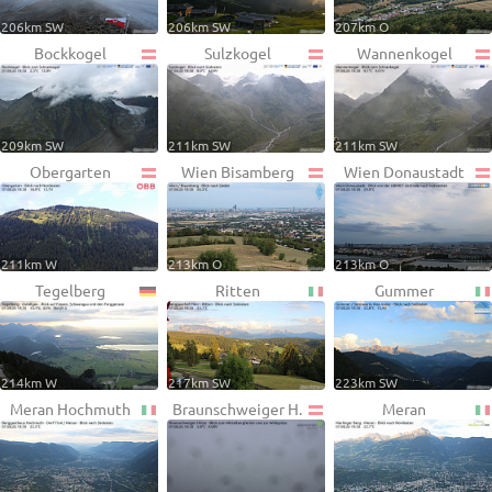
206km SW
206km SW
207km O
Bockkogel
Sulzkogel
Wannenkogel
209km SW
211km SW
211km SW
Obergarten
Wien Bisamberg
Wien Donaustadt
211km W
213km O
213km O
Tegelberg
Ritten
Gummer
214km W
217km SW
223km SW
Meran Hochmuth
Braunschweiger H.
Meran