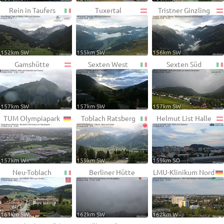
Rein in Taufers
Tuxertal
Tristner Ginzling
152km SW
155km SW
156km SW
Gamshütte
Sexten West
Sexten Süd
157km SW
157km SW
157km SW
TUM Olympiapark
Toblach Ratsberg
Helmut List Halle
157km W
159km SW
159km SO
Neu-Toblach
Berliner Hütte
LMU-Klinikum Nord
161km SW
162km SW
162km W