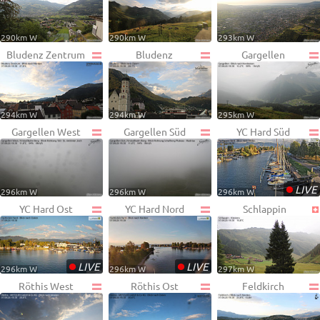
290km W
290km W
293km W
Bludenz Zentrum
Bludenz
Gargellen
294km W
294km W
295km W
Gargellen West
Gargellen Süd
YC Hard Süd
•
LIVE
296km W
296km W
296km W
YC Hard Ost
YC Hard Nord
Schlappin
•
•
LIVE
LIVE
296km W
296km W
297km W
Röthis West
Röthis Ost
Feldkirch