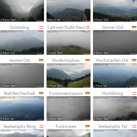
45km SW
49km W
50km SW
Grimming
Carl-von-Stahl-Haus
Jenner Süd
51km SO
51km SW
52km SW
Jenner Ost
Vorderloiplsau
Hochstaufen Ost
52km SW
57km SW
57km W
Bad Reichenhall
Funtenseetauern
Hochkönig
57km W
61km SW
61km SW
Seekarspitz Berg
Funtensee
Seekarspitz Tal