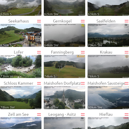
62km S
62km SW
63km S
Seekarhaus
Gernkogel
Saalfelden
63km S
64km SW
73km SW
Lofer
Fanningberg
Krakau
73km W
74km S
76km S
Schloss Kammer
Maishofen Dorfplatz
Maishofen Sausteige
78km SW
79km SW
80km SW
Zell am See
Leogang - Asitz
Hieflau