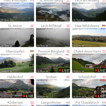
Mals Vinschgau
St. Anton Galzig
Lech am Arlberg
265km SW
266km W
267km W
St. Anton
Lech Rüfikopf
Max-Wild-Arena
267km W
267km W
268km W
Oberstaufen
Pension Bergland
Chalet Anna Maria
•
•
LIVE
LIVE
268km W
269km W
269km W
Haldenhof
Stuben
Schmelzhof
•
•
LIVE
LIVE
269km W
269km W
269km W
Körbersee
Langenferner
Piz Chavalatsch