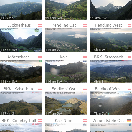
112km S
113km SW
113km SW
Lucknerhaus
Pendling Ost
Pendling West
113km SW
115km W
115km W
Mörtschach
Kals
BKK - Strohsack
116km SW
116km SW
116km S
BKK - Kaiserburg
Feldkopf Ost
Feldkopf West
117km S
117km SW
117km SW
BKK - Country Trail
Kals Nord
Wendelstein Ost