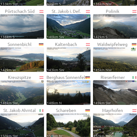
133km SW
136km S
136km NW
Pörtschach Süd
St. Jakob i. Def.
Polinik
138km S
140km SW
142km S
Sonnenbichl
Kaltenbach
Waldwipfelweg
142km W
143km SW
145km NW
Kreuzspitze
Berghaus Sonnenfels
Rieserferner
148km SW
148km N
149km SW
St. Jakob Ahrntal
Schareben
Mayrhofen
150km SW
150km N
150km SW