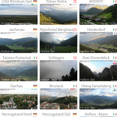
LMU-Klinikum Süd
Tölzer Hütte
AMONTI
162km W
162km W
163km SW
Jachenau
Alpinhotel Berghaus
Niederdorf
163km W
163km SW
163km SW
Taisten Pustertal
Schlegeis
Drei Zinnenblick
164km SW
168km SW
168km SW
Dachau
Bruneck
Olang Geiselsberg
168km W
170km SW
171km SW
Herzogstand Nord
Herzogstand Süd
Hofern - Kiens