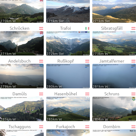
270km W
271km SW
271km SW
Schröcken
Trafoi
Sibratsgfäll
271km W
272km SW
273km W
Andelsbuch
Rußkopf
Jamtalferner
279km W
280km W
281km W
Damüls
Hasenbühel
Schruns
285km W
285km W
289km W
Tschagguns
Furkajoch
Dornbirn