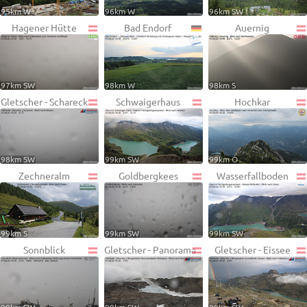
95km W
96km W
96km SW
Hagener Hütte
Bad Endorf
Auernig
97km SW
98km W
98km S
Gletscher - Schareck
Schwaigerhaus
Hochkar
98km SW
99km SW
99km O
Zechneralm
Goldbergkees
Wasserfallboden
99km S
99km SW
99km SW
Sonnblick
Gletscher - Panorama
Gletscher - Eissee