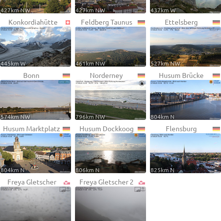
427km NW
427km NW
437km W
Konkordiahütte
Feldberg Taunus
Ettelsberg
445km W
461km NW
527km NW
Bonn
Norderney
Husum Brücke
574km NW
796km NW
804km N
Husum Marktplatz
Husum Dockkoog
Flensburg
804km N
806km N
825km N
Freya Gletscher
Freya Gletscher 2