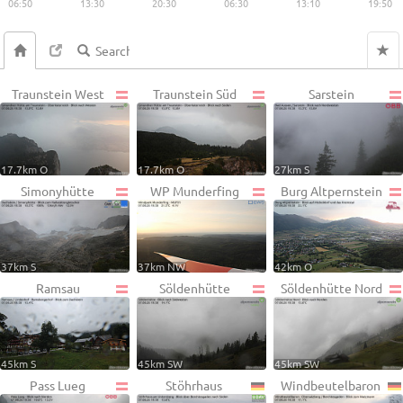
06:50
13:30
20:30
06:30
13:10
19:50
Traunstein West
Traunstein Süd
Sarstein
17.7km O
17.7km O
27km S
Simonyhütte
WP Munderfing
Burg Altpernstein
37km S
37km NW
42km O
Ramsau
Söldenhütte
Söldenhütte Nord
45km S
45km SW
45km SW
Pass Lueg
Stöhrhaus
Windbeutelbaron