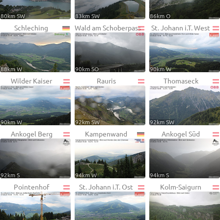
80km SW
83km SW
86km O
Schleching
Wald am Schoberpass
St. Johann i.T. West
88km W
90km SO
90km W
Wilder Kaiser
Rauris
Thomaseck
90km W
92km SW
92km SW
Ankogel Berg
Kampenwand
Ankogel Süd
92km S
94km W
94km S
Pointenhof
St. Johann i.T. Ost
Kolm-Saigurn