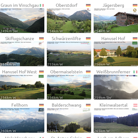
Graun im Vinschgau
Oberstdorf
Jägersberg
249km SW
254km W
254km W
Skiflugschanze
Schwärzenlifte
Hanusel Hof
255km W
255km W
256km W
Hanusel Hof West
Obermaiselstein
Weißbrunnferner
256km W
256km W
259km SW
Fellhorn
Balderschwang
Kleinwalsertal
260km W
262km W
265km W