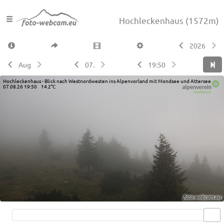
Hochleckenhaus
(1572m)
2026
Aug
07.
19:50
Hochleckenhaus - Blick nach Westnordwesten ins Alpenvorland mit Mondsee und Attersee
07.08.26 19:50 14.2°C
Live video available →
View