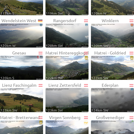
117km S
119km SW
120km W
Wendelstein West
Rangersdorf
Winklern
120km W
120km SW
120km SW
Gnesau
Matrei Hintereggkogel
Matrei - Goldried
120km S
122km SW
122km SW
Lienz Faschingalm
Lienz Zettersfeld
Ederplan
123km SW
123km SW
124km SW
Matrei - Bretterwand
Virgen Sonnberg
Großvenediger