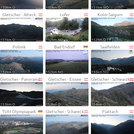
150km O
150km O
151km NO
Gletscher - Alteck
Lofer
Kolm-Saigurn
151km O
152km NO
152km O
Polinik
Bad Endorf
Saalfelden
152km O
152km NO
153km NO
Gletscher - Panorama
Gletscher - Eissee
Gletscher - Schwarzko
153km O
153km O
154km O
TUM Olympiapark
Gletscher - Schareck
Flattach