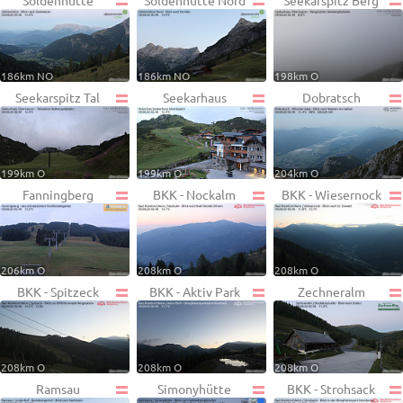
Söldenhütte
Söldenhütte Nord
Seekarspitz Berg
186km NO
186km NO
198km O
Seekarspitz Tal
Seekarhaus
Dobratsch
199km O
199km O
204km O
Fanningberg
BKK - Nockalm
BKK - Wiesernock
206km O
208km O
208km O
BKK - Spitzeck
BKK - Aktiv Park
Zechneralm
208km O
208km O
208km O
Ramsau
Simonyhütte
BKK - Strohsack