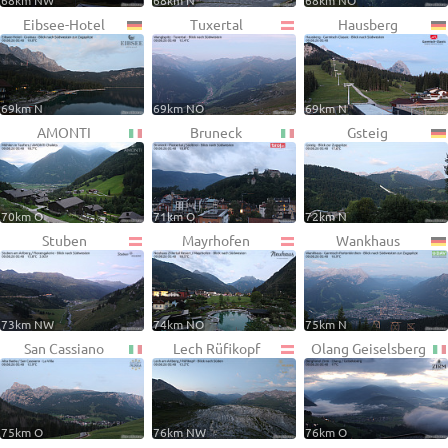
68km NW
68km N
68km NO
Eibsee-Hotel
Tuxertal
Hausberg
69km N
69km NO
69km N
AMONTI
Bruneck
Gsteig
70km O
71km O
72km N
Stuben
Mayrhofen
Wankhaus
73km NW
74km NO
75km N
San Cassiano
Lech Rüfikopf
Olang Geiselsberg
75km O
76km NW
76km O