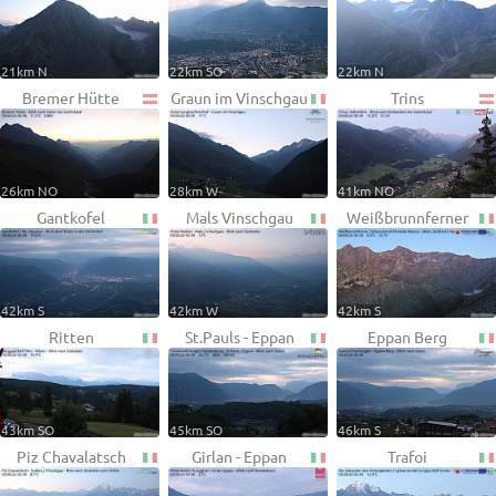
21km N
22km SO
22km N
Bremer Hütte
Graun im Vinschgau
Trins
26km NO
28km W
41km NO
Gantkofel
Mals Vinschgau
Weißbrunnferner
42km S
42km W
42km S
Ritten
St.Pauls - Eppan
Eppan Berg
43km SO
45km SO
46km S
Piz Chavalatsch
Girlan - Eppan
Trafoi