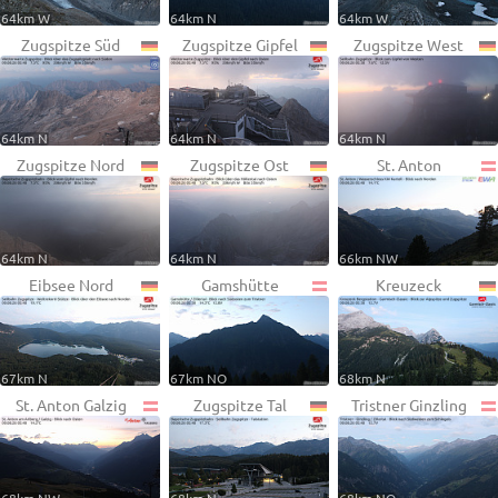
64km W
64km N
64km W
Zugspitze Süd
Zugspitze Gipfel
Zugspitze West
64km N
64km N
64km N
Zugspitze Nord
Zugspitze Ost
St. Anton
64km N
64km N
66km NW
Eibsee Nord
Gamshütte
Kreuzeck
67km N
67km NO
68km N
St. Anton Galzig
Zugspitze Tal
Tristner Ginzling