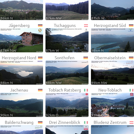
86km N
87km NW
87km W
Jägersberg
Tschagguns
Herzogstand Süd
87km NW
87km W
88km N
Herzogstand Nord
Sonthofen
Obermaiselstein
88km N
88km NW
89km NW
Jachenau
Toblach Ratsberg
Neu-Toblach
90km N
92km O
93km O
Balderschwang
Drei Zinnenblick
Bludenz Zentrum