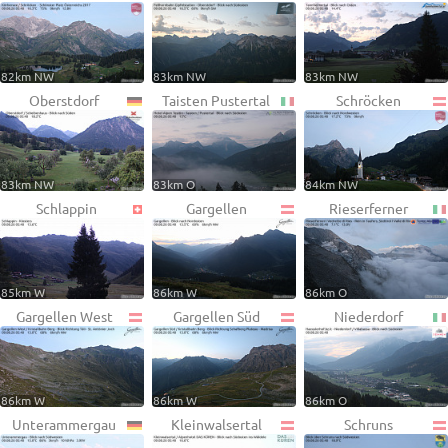
82km NW
83km NW
83km NW
Oberstdorf
Taisten Pustertal
Schröcken
83km NW
83km O
84km NW
Schlappin
Gargellen
Rieserferner
85km W
86km W
86km O
Gargellen West
Gargellen Süd
Niederdorf
86km W
86km W
86km O
Unterammergau
Kleinwalsertal
Schruns