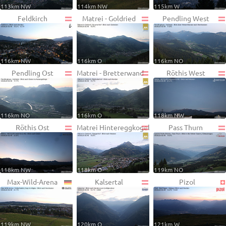
113km NW
114km NW
115km W
Feldkirch
Matrei - Goldried
Pendling West
116km NW
116km O
116km NO
Pendling Ost
Matrei - Bretterwand
Röthis West
116km NO
116km O
118km NW
Röthis Ost
Matrei Hintereggkogel
Pass Thurn
118km NW
118km O
119km NO
Max-Wild-Arena
Kalsertal
Pizol
119km NW
120km O
121km W