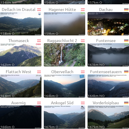
154km N
154km O
157km O
Dellach im Drautal
Hagener Hütte
Dachau
158km O
159km O
161km N
Thomaseck
Raggaschlucht 2
Funtensee
162km O
162km O
163km NO
Flattach West
Obervellach
Funtenseetauern
163km O
164km O
164km NO
Auernig
Ankogel Süd
Vorderloiplsau
166km O
167km O
167km NO