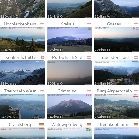
220km NO
221km O
224km W
Hochleckenhaus
Krakau
Gnesau
224km NO
226km O
228km O
Konkordiahütte
Pörtschach Süd
Traunstein Süd
229km W
238km O
241km NO
Traunstein West
Grimming
Burg Altpernstein
241km NO
242km O
264km NO
Grandsberg
Waldwipfelweg
Buchkopfturm