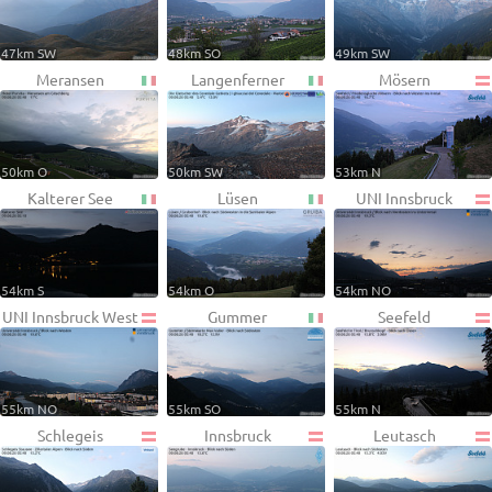
47km SW
48km SO
49km SW
Meransen
Langenferner
Mösern
50km O
50km SW
53km N
Kalterer See
Lüsen
UNI Innsbruck
54km S
54km O
54km NO
UNI Innsbruck West
Gummer
Seefeld
55km NO
55km SO
55km N
Schlegeis
Innsbruck
Leutasch