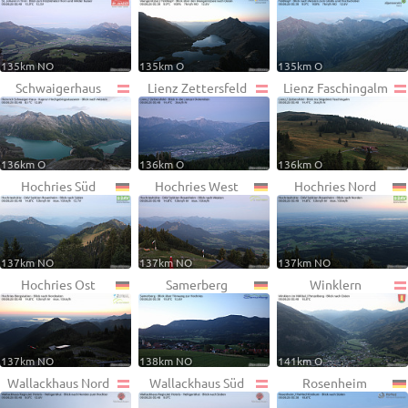
135km NO
135km O
135km O
Schwaigerhaus
Lienz Zettersfeld
Lienz Faschingalm
136km O
136km O
136km O
Hochries Süd
Hochries West
Hochries Nord
137km NO
137km NO
137km NO
Hochries Ost
Samerberg
Winklern
137km NO
138km NO
141km O
Wallackhaus Nord
Wallackhaus Süd
Rosenheim