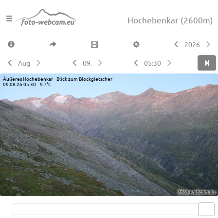
Hochebenkar
(2600m)
2026
Aug
09.
05:30
Äußeres Hochebenkar - Blick zum Blockgletscher
09.08.26 05:30 9.7°C
Live video available →
View