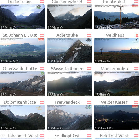
Lucknerhaus
Glocknerwinkel
Pointenhof
129km O
129km O
130km NO
St. Johann i.T. Ost
Adlersruhe
Wildhaus
130km NO
131km O
132km W
Oberwalderhütte
Wasserfallboden
Mooserboden
132km O
133km O
134km O
Dolomitenhütte
Freiwandeck
Wilder Kaiser
135km O
135km O
135km NO
St. Johann i.T. West
Feldkopf Ost
Feldkopf West