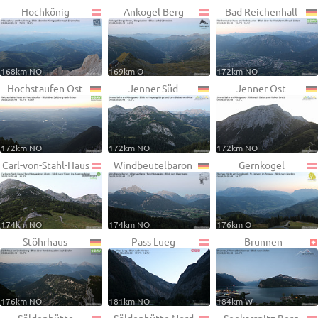
Hochkönig
Ankogel Berg
Bad Reichenhall
168km NO
169km O
172km NO
Hochstaufen Ost
Jenner Süd
Jenner Ost
172km NO
172km NO
172km NO
Carl-von-Stahl-Haus
Windbeutelbaron
Gernkogel
174km NO
174km NO
176km O
Stöhrhaus
Pass Lueg
Brunnen
176km NO
181km NO
184km W