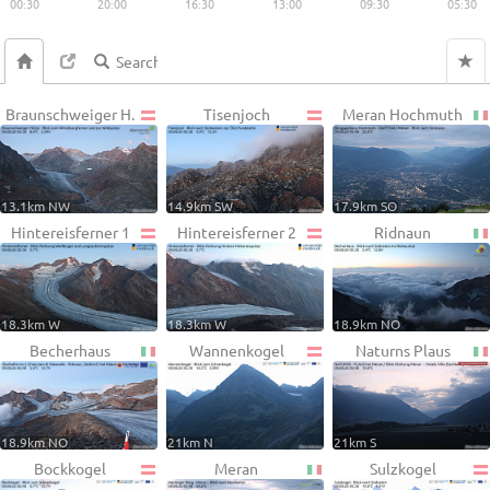
00:30
20:00
16:30
13:00
09:30
05:30
Braunschweiger H.
Tisenjoch
Meran Hochmuth
13.1km NW
14.9km SW
17.9km SO
Hintereisferner 1
Hintereisferner 2
Ridnaun
18.3km W
18.3km W
18.9km NO
Becherhaus
Wannenkogel
Naturns Plaus
18.9km NO
21km N
21km S
Bockkogel
Meran
Sulzkogel