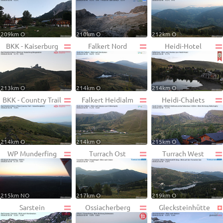
209km O
210km O
212km O
BKK - Kaiserburg
Falkert Nord
Heidi-Hotel
213km O
214km O
214km O
BKK - Country Trail
Falkert Heidialm
Heidi-Chalets
214km O
214km O
215km O
WP Munderfing
Turrach Ost
Turrach West
215km NO
217km O
219km O
Sarstein
Ossiacherberg
Glecksteinhütte