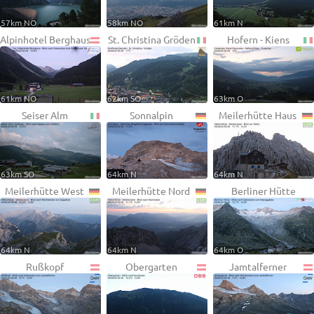
57km NO
58km NO
61km N
Alpinhotel Berghaus
St. Christina Gröden
Hofern - Kiens
61km NO
62km SO
63km O
Seiser Alm
Sonnalpin
Meilerhütte Haus
63km SO
64km N
64km N
Meilerhütte West
Meilerhütte Nord
Berliner Hütte
64km N
64km N
64km O
Rußkopf
Obergarten
Jamtalferner