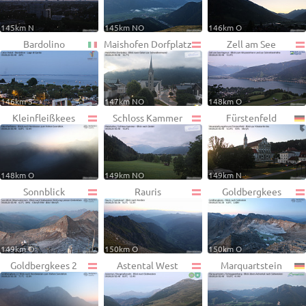
145km N
145km NO
146km O
Bardolino
Maishofen Dorfplatz
Zell am See
146km S
147km NO
148km O
Kleinfleißkees
Schloss Kammer
Fürstenfeld
148km O
149km NO
149km N
Sonnblick
Rauris
Goldbergkees
149km O
150km O
150km O
Goldbergkees 2
Astental West
Marquartstein