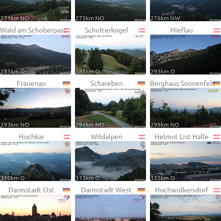
271km NO
275km NO
276km NW
Wald am Schoberpass
Schulterkogel
Hieflau
285km O
285km O
293km O
Frauenau
Schareben
Berghaus Sonnenfels
293km NO
296km NO
299km NO
Hochkar
Wildalpen
Helmut List Halle
310km O
313km O
335km O
Darmstadt Ost
Darmstadt West
Hochwolkersdorf