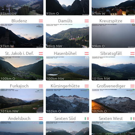
95km NW
95km O
97km W
Bludenz
Damüls
Kreuzspitze
97km W
98km NW
99km O
St. Jakob i. Def.
Hasenbühel
Sibratsgfäll
100km O
100km NW
101km NW
Furkajoch
Kürsingerhütte
Großvenediger
101km NW
102km O
102km O
Andelsbuch
Sexten Süd
Sexten West