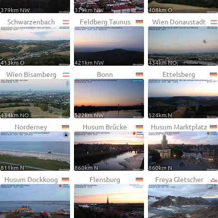
379km NW
379km NW
408km O
Schwarzenbach
Feldberg Taunus
Wien Donaustadt
413km O
421km NW
434km NO
Wien Bisamberg
Bonn
Ettelsberg
434km NO
522km NW
524km N
Norderney
Husum Brücke
Husum Marktplatz
811km N
860km N
860km N
Husum Dockkoog
Flensburg
Freya Gletscher