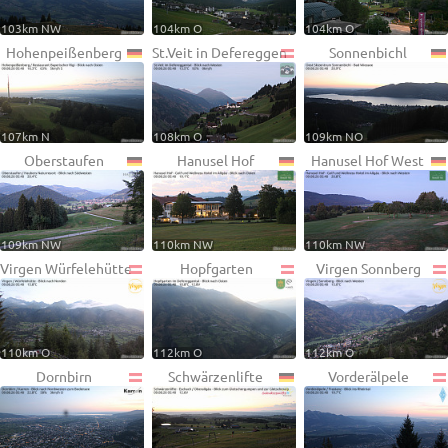
103km NW
104km O
104km O
Hohenpeißenberg
St.Veit in Defereggen
Sonnenbichl
107km N
108km O
109km NO
Oberstaufen
Hanusel Hof
Hanusel Hof West
109km NW
110km NW
110km NW
Virgen Würfelehütte
Hopfgarten
Virgen Sonnberg
110km O
112km O
112km O
Dornbirn
Schwärzenlifte
Vorderälpele