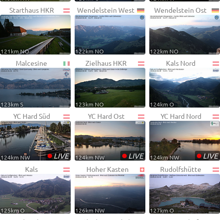
Starthaus HKR
Wendelstein West
Wendelstein Ost
121km NO
122km NO
122km NO
Malcesine
Zielhaus HKR
Kals Nord
123km S
123km NO
124km O
YC Hard Süd
YC Hard Ost
YC Hard Nord
•
•
•
LIVE
LIVE
LIVE
124km NW
124km NW
124km NW
Kals
Hoher Kasten
Rudolfshütte
125km O
126km NW
127km O