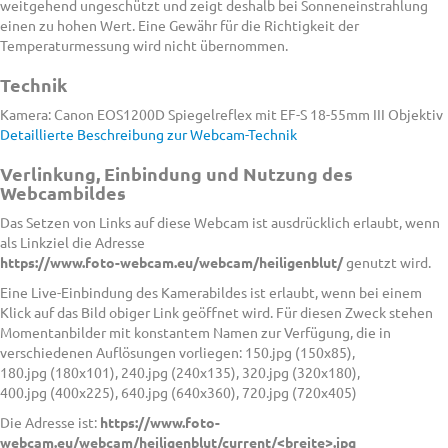
weitgehend ungeschützt und zeigt deshalb bei Sonneneinstrahlung
einen zu hohen Wert. Eine Gewähr für die Richtigkeit der
Temperaturmessung wird nicht übernommen.
Technik
Kamera: Canon EOS1200D Spiegelreflex mit EF-S 18-55mm III Objektiv
Detaillierte Beschreibung zur Webcam-Technik
Verlinkung, Einbindung und Nutzung des
Webcambildes
Das Setzen von Links auf diese Webcam ist ausdrücklich erlaubt, wenn
als Linkziel die Adresse
https://www.foto-webcam.eu/webcam/heiligenblut/
genutzt wird.
Eine Live-Einbindung des Kamerabildes ist erlaubt, wenn bei einem
Klick auf das Bild obiger Link geöffnet wird. Für diesen Zweck stehen
Momentanbilder mit konstantem Namen zur Verfügung, die in
verschiedenen Auflösungen vorliegen: 150.jpg (150x85),
180.jpg (180x101), 240.jpg (240x135), 320.jpg (320x180),
400.jpg (400x225), 640.jpg (640x360), 720.jpg (720x405)
Die Adresse ist:
https://www.foto-
webcam.eu/webcam/heiligenblut/current/<breite>.jpg