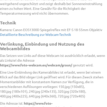
weitgehend ungeschützt und zeigt deshalb bei Sonneneinstrahlung
einen zu hohen Wert. Eine Gewähr für die Richtigkeit der
Temperaturmessung wird nicht übernommen.
Technik
Kamera: Canon EOS1300D Spiegelreflex mit EF-S 18-55mm Objektiv
Detaillierte Beschreibung zur Webcam-Technik
Verlinkung, Einbindung und Nutzung des
Webcambildes
Das Setzen von Links auf diese Webcam ist ausdrücklich erlaubt, wenn
als Linkziel die Adresse
https://www.foto-webcam.eu/webcam/graun/
genutzt wird.
Eine Live-Einbindung des Kamerabildes ist erlaubt, wenn bei einem
Klick auf das Bild obiger Link geöffnet wird. Für diesen Zweck stehen
Momentanbilder mit konstantem Namen zur Verfügung, die in
verschiedenen Auflösungen vorliegen: 150.jpg (150x85),
180.jpg (180x101), 240.jpg (240x135), 320.jpg (320x180),
400.jpg (400x225), 640.jpg (640x360), 720.jpg (720x405)
Die Adresse ist:
https://www.foto-