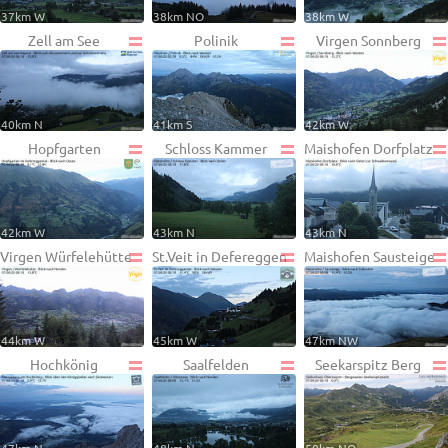
37km W
38km NO
38km W
Zell am See
Polinik
Virgen Sonnberg
40km N
41km S
42km W
Hopfgarten
Schloss Kammer
Maishofen Dorfplatz
42km W
43km N
43km N
Virgen Würfelehütte
St.Veit in Defereggen
Maishofen Sausteige
44km W
45km W
47km NW
Hochkönig
Saalfelden
Seekarspitz Berg