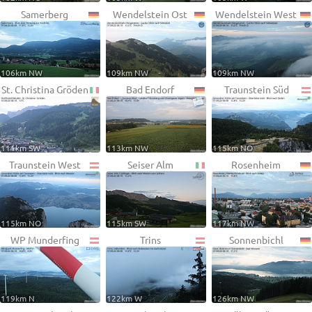
Samerberg
Wendelstein Ost
Wendelstein West
106km NW
109km NW
109km NW
St. Christina Gröden
Bad Endorf
Traunstein Süd
111km SW
113km NW
115km NO
Traunstein West
Seiser Alm
Rosenheim
115km NO
115km SW
117km NW
WP Munderfing
Trins
Sonnenbichl
119km N
122km W
126km NW