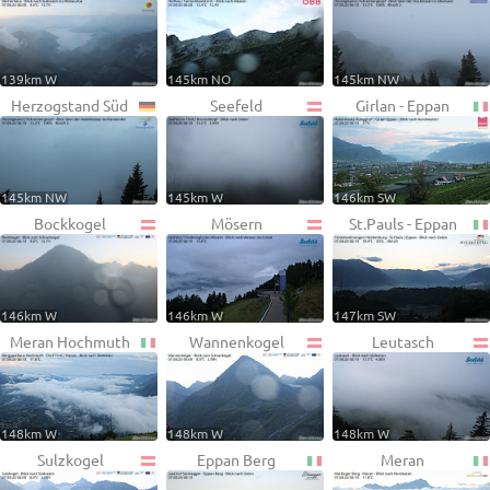
139km W
145km NO
145km NW
Herzogstand Süd
Seefeld
Girlan - Eppan
145km NW
145km W
146km SW
Bockkogel
Mösern
St.Pauls - Eppan
146km W
146km W
147km SW
Meran Hochmuth
Wannenkogel
Leutasch
148km W
148km W
148km W
Sulzkogel
Eppan Berg
Meran