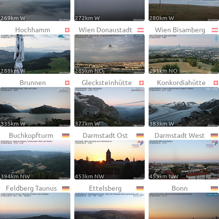
269km W
272km W
280km W
Hochhamm
Wien Donaustadt
Wien Bisamberg
288km W
289km NO
291km NO
Brunnen
Glecksteinhütte
Konkordiahütte
335km W
377km W
383km W
Buchkopfturm
Darmstadt Ost
Darmstadt West
394km NW
453km NW
453km NW
Feldberg Taunus
Ettelsberg
Bonn