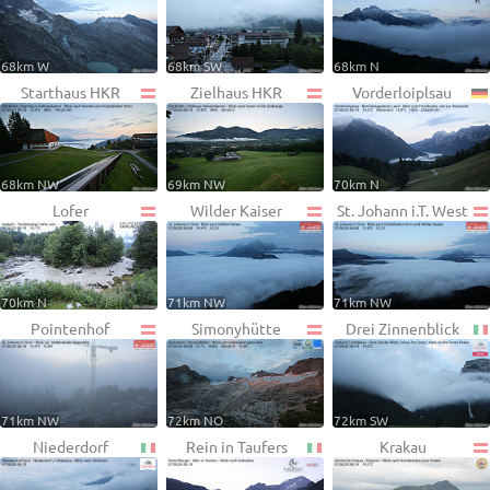
68km W
68km SW
68km N
Starthaus HKR
Zielhaus HKR
Vorderloiplsau
68km NW
69km NW
70km N
Lofer
Wilder Kaiser
St. Johann i.T. West
70km N
71km NW
71km NW
Pointenhof
Simonyhütte
Drei Zinnenblick
71km NW
72km NO
72km SW
Niederdorf
Rein in Taufers
Krakau