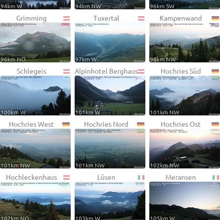
94km W
94km NW
96km SW
Grimming
Tuxertal
Kampenwand
96km NO
97km W
98km NW
Schlegeis
Alpinhotel Berghaus
Hochries Süd
100km W
101km W
101km NW
Hochries West
Hochries Nord
Hochries Ost
101km NW
101km NW
102km NW
Hochleckenhaus
Lüsen
Meransen
102km NO
103km W
105km W