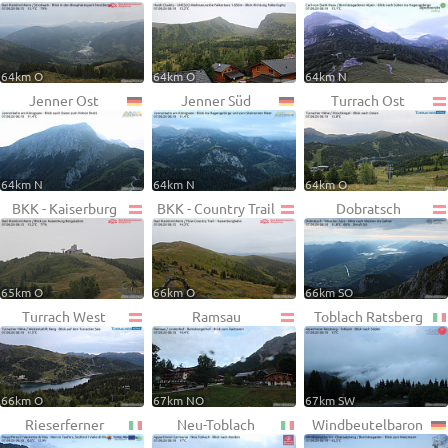
64km O
64km O
64km N
Jenner Ost
Jenner Süd
Turrach Ost
64km N
64km N
64km O
BKK - Kaiserburg
BKK - Country Trail
Dobratsch
65km O
66km O
66km SO
Turrach West
Ramsau
Toblach Ratsberg
66km O
67km NO
67km SW
Rieserferner
Neu-Toblach
Windbeutelbaron