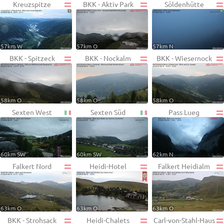
Kreuzspitze
BKK - Aktiv Park
Söldenhütte
57km W
57km O
57km N
BKK - Spitzeck
BKK - Nockalm
BKK - Wiesernock
58km O
58km O
58km O
Sexten West
Sexten Süd
Pass Lueg
60km SW
60km SW
62km N
Falkert Nord
Heidi-Hotel
Falkert Heidialm
63km O
63km O
63km O
BKK - Strohsack
Heidi-Chalets
Carl-von-Stahl-Haus