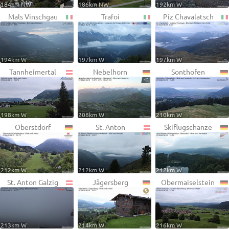
184km NW
186km NW
192km W
Mals Vinschgau
Trafoi
Piz Chavalatsch
194km W
197km W
197km W
Tannheimertal
Nebelhorn
Sonthofen
198km W
208km W
210km W
Oberstdorf
St. Anton
Skiflugschanze
212km W
212km W
212km W
St. Anton Galzig
Jägersberg
Obermaiselstein
213km W
214km W
216km W