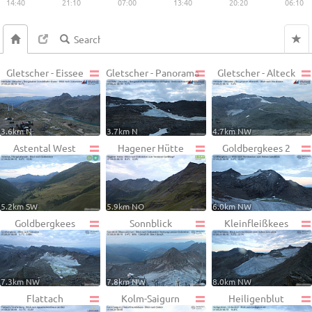
14:40
21:10
07:00
13:40
20:20
06:10
Gletscher - Eissee
Gletscher - Panorama
Gletscher - Alteck
3.6km N
3.7km N
4.7km NW
Astental West
Hagener Hütte
Goldbergkees 2
5.2km SW
5.9km NO
6.0km NW
Goldbergkees
Sonnblick
Kleinfleißkees
7.3km NW
7.8km NW
8.0km NW
Flattach
Kolm-Saigurn
Heiligenblut