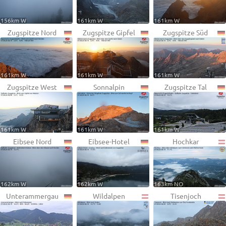
156km W
161km W
161km W
Zugspitze Nord
Zugspitze Gipfel
Zugspitze Süd
161km W
161km W
161km W
Zugspitze West
Sonnalpin
Zugspitze Tal
161km W
161km W
161km W
Eibsee Nord
Eibsee-Hotel
Hochkar
162km W
162km W
163km NO
Unterammergau
Wildalpen
Tisenjoch