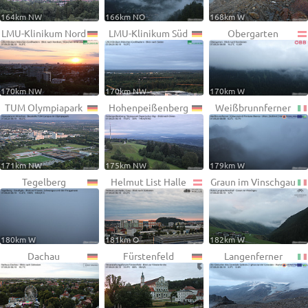
164km NW
166km NO
168km W
LMU-Klinikum Nord
LMU-Klinikum Süd
Obergarten
170km NW
170km NW
170km W
TUM Olympiapark
Hohenpeißenberg
Weißbrunnferner
171km NW
175km NW
179km W
Tegelberg
Helmut List Halle
Graun im Vinschgau
180km W
181km O
182km W
Dachau
Fürstenfeld
Langenferner