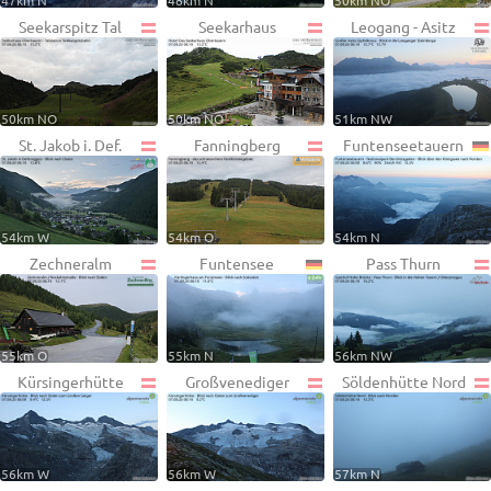
47km N
48km N
50km NO
Seekarspitz Tal
Seekarhaus
Leogang - Asitz
50km NO
50km NO
51km NW
St. Jakob i. Def.
Fanningberg
Funtenseetauern
54km W
54km O
54km N
Zechneralm
Funtensee
Pass Thurn
55km O
55km N
56km NW
Kürsingerhütte
Großvenediger
Söldenhütte Nord
56km W
56km W
57km N