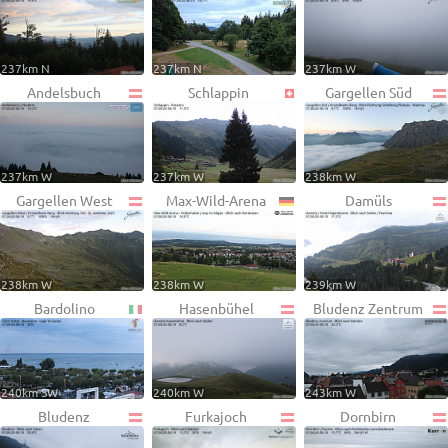
237km N
237km N
237km W
Andelsbuch
Schlappin
Gargellen Süd
237km W
237km W
238km W
Gargellen West
Max-Wild-Arena
Damüls
238km W
238km W
239km W
Bardolino
Hasenbühel
Bludenz Zentrum
240km SW
240km W
243km W
Bludenz
Furkajoch
Dornbirn