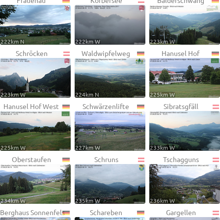
Frauenau
Körbersee
Balderschwang
222km N
222km W
223km W
Schröcken
Waldwipfelweg
Hanusel Hof
223km W
224km N
225km W
Hanusel Hof West
Schwärzenlifte
Sibratsgfäll
225km W
227km W
233km W
Oberstaufen
Schruns
Tschagguns
234km W
235km W
236km W
Berghaus Sonnenfels
Schareben
Gargellen