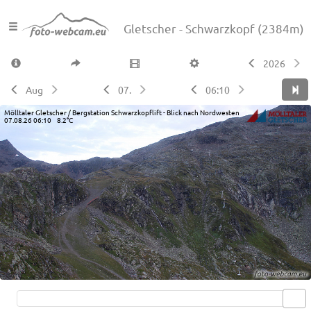
Gletscher - Schwarzkopf
(2384m)
2026
Aug
07.
06:10
Mölltaler Gletscher / Bergstation Schwarzkopflift - Blick nach Nordwesten
07.08.26 06:10 8.2°C
Live video available →
View