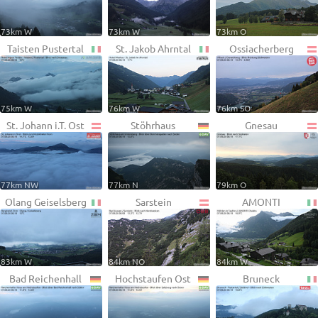
73km W
73km W
73km O
Taisten Pustertal
St. Jakob Ahrntal
Ossiacherberg
75km W
76km W
76km SO
St. Johann i.T. Ost
Stöhrhaus
Gnesau
77km NW
77km N
79km O
Olang Geiselsberg
Sarstein
AMONTI
83km W
84km NO
84km W
Bad Reichenhall
Hochstaufen Ost
Bruneck