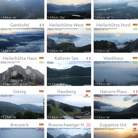
149km W
149km SW
149km W
Gantkofel
Meilerhütte West
Meilerhütte Nord
149km W
150km W
150km W
Meilerhütte Haus
Kalterer See
Wankhaus
150km W
151km SW
153km W
Gsteig
Hausberg
Naturns Plaus
153km W
154km W
155km W
Kreuzeck
Braunschweiger H.
Zugspitze Ost