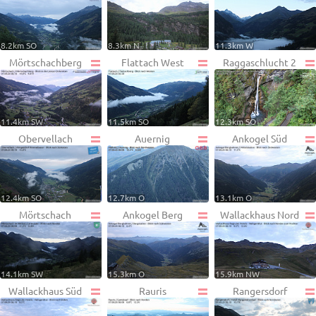
8.2km SO
8.3km N
11.3km W
Mörtschachberg
Flattach West
Raggaschlucht 2
11.4km SW
11.5km SO
12.3km SO
Obervellach
Auernig
Ankogel Süd
12.4km SO
12.7km O
13.1km O
Mörtschach
Ankogel Berg
Wallackhaus Nord
14.1km SW
15.3km O
15.9km NW
Wallackhaus Süd
Rauris
Rangersdorf