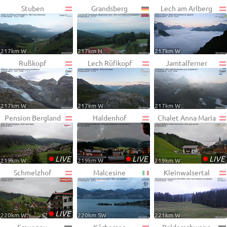
Stuben
Grandsberg
Lech am Arlberg
217km W
217km N
217km W
Rußkopf
Lech Rüfikopf
Jamtalferner
217km W
217km W
217km W
Pension Bergland
Haldenhof
Chalet Anna Maria
•
•
•
LIVE
LIVE
LIVE
219km W
219km W
219km W
Schmelzhof
Malcesine
Kleinwalsertal
•
LIVE
220km W
220km SW
221km W