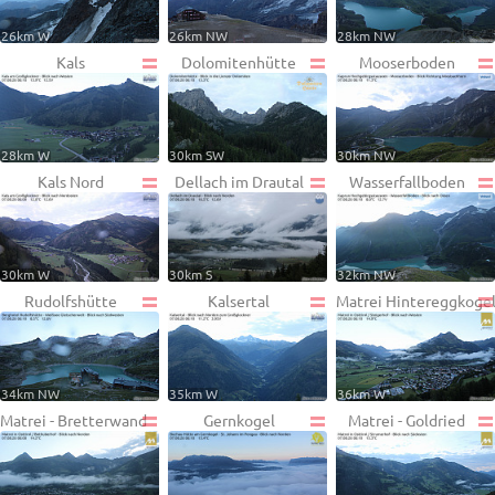
26km W
26km NW
28km NW
Kals
Dolomitenhütte
Mooserboden
28km W
30km SW
30km NW
Kals Nord
Dellach im Drautal
Wasserfallboden
30km W
30km S
32km NW
Rudolfshütte
Kalsertal
Matrei Hintereggkoge
34km NW
35km W
36km W
Matrei - Bretterwand
Gernkogel
Matrei - Goldried