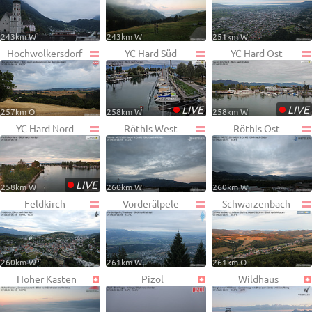
243km W
243km W
251km W
Hochwolkersdorf
YC Hard Süd
YC Hard Ost
•
•
LIVE
LIVE
257km O
258km W
258km W
YC Hard Nord
Röthis West
Röthis Ost
•
LIVE
258km W
260km W
260km W
Feldkirch
Vorderälpele
Schwarzenbach
260km W
261km W
261km O
Hoher Kasten
Pizol
Wildhaus