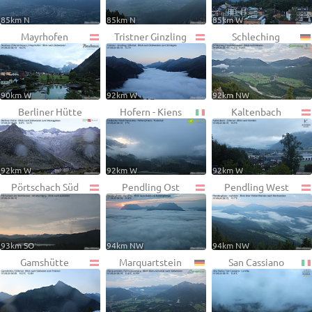
85km N
85km N
85km W
Mayrhofen
Tristner Ginzling
Schleching
90km W
92km W
92km NW
Berliner Hütte
Hofern - Kiens
Kaltenbach
92km W
92km W
92km W
Pörtschach Süd
Pendling Ost
Pendling West
93km SO
94km NW
94km NW
Gamshütte
Marquartstein
San Cassiano