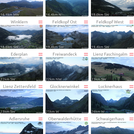
16.1km NW
16.4km N
18.0km SW
Winklern
Feldkopf Ost
Feldkopf West
18.6km SW
19.4km SW
19.4km SW
Ederplan
Freiwandeck
Lienz Faschingalm
22km SW
22km NW
23km SW
Lienz Zettersfeld
Glocknerwinkel
Lucknerhaus
23km SW
25km W
26km W
Adlersruhe
Oberwalderhütte
Schwaigerhaus