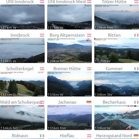
UNI Innsbruck
UNI Innsbruck West
Tölzer Hütte
127km W
127km W
128km NW
Innsbruck
Burg Altpernstein
Ritten
129km W
130km NO
132km W
Schulterkogel
Bremer Hütte
Gummer
132km O
133km W
134km SW
Wald am Schoberpass
Jachenau
Becherhaus
134km NO
135km NW
139km W
Ridnaun
Hieflau
Herzogstand Nord