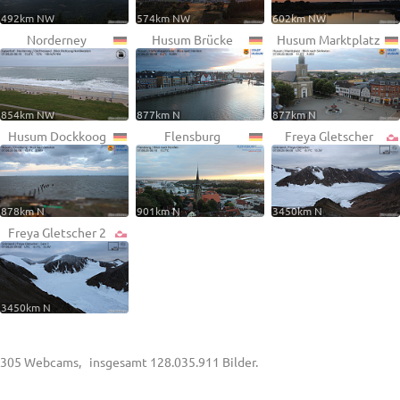
492km NW
574km NW
602km NW
Norderney
Husum Brücke
Husum Marktplatz
854km NW
877km N
877km N
Husum Dockkoog
Flensburg
Freya Gletscher
878km N
901km N
3450km N
Freya Gletscher 2
3450km N
305 Webcams, insgesamt 128.035.911 Bilder.