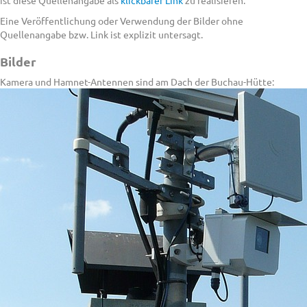
ist diese Quellenangabe als
klickbarer Link
zu realisieren.
Eine Veröffentlichung oder Verwendung der Bilder ohne
Quellenangabe bzw. Link ist explizit untersagt.
Bilder
Kamera und Hamnet-Antennen sind am Dach der Buchau-Hütte: