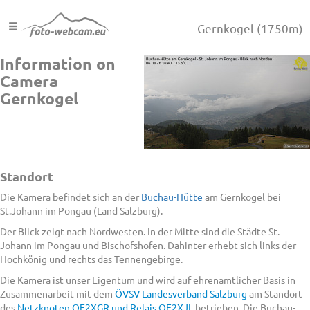
Gernkogel
(1750m)
Information on
Camera
Gernkogel
Standort
Die Kamera befindet sich an der
Buchau-Hütte
am Gernkogel bei
St.Johann im Pongau (Land Salzburg).
Der Blick zeigt nach Nordwesten. In der Mitte sind die Städte St.
Johann im Pongau und Bischofshofen. Dahinter erhebt sich links der
Hochkönig und rechts das Tennengebirge.
Die Kamera ist unser Eigentum und wird auf ehrenamtlicher Basis in
Zusammenarbeit mit dem
ÖVSV Landesverband Salzburg
am Standort
des
Netzknoten OE2XGR und Relais OE2XJL
betrieben. Die Buchau-