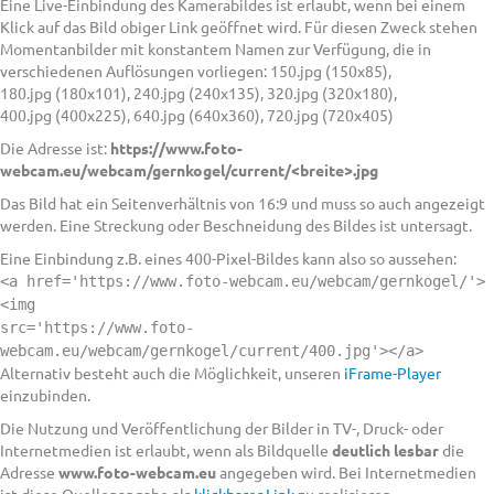
Eine Live-Einbindung des Kamerabildes ist erlaubt, wenn bei einem
Klick auf das Bild obiger Link geöffnet wird. Für diesen Zweck stehen
Momentanbilder mit konstantem Namen zur Verfügung, die in
verschiedenen Auflösungen vorliegen: 150.jpg (150x85),
180.jpg (180x101), 240.jpg (240x135), 320.jpg (320x180),
400.jpg (400x225), 640.jpg (640x360), 720.jpg (720x405)
Die Adresse ist:
https://www.foto-
webcam.eu/webcam/gernkogel/current/<breite>.jpg
Das Bild hat ein Seitenverhältnis von 16:9 und muss so auch angezeigt
werden. Eine Streckung oder Beschneidung des Bildes ist untersagt.
Eine Einbindung z.B. eines 400-Pixel-Bildes kann also so aussehen:
<a href='https://www.foto-webcam.eu/webcam/gernkogel/'>
<img
src='https://www.foto-
webcam.eu/webcam/gernkogel/current/400.jpg'></a>
Alternativ besteht auch die Möglichkeit, unseren
iFrame-Player
einzubinden.
Die Nutzung und Veröffentlichung der Bilder in TV-, Druck- oder
Internetmedien ist erlaubt, wenn als Bildquelle
deutlich lesbar
die
Adresse
www.foto-webcam.eu
angegeben wird. Bei Internetmedien