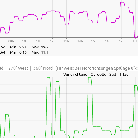
h
09h
10h
11h
12h
13h
14h
15h
16h
17h
18
7.2
Min
9.96
Max
19.5
.64
Min
0.10
Max
11.1
Süd | 270° West | 360° Nord (Hinweis: Bei Nordrichtungen Sprünge 0°
Windrichtung - Gargellen Süd - 1 Tag