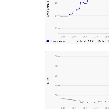
Grad Celsius
16
14
12
04h
05h
06h
07h
08
Temperatur
Zuletzt
11.2
Mittel
1
100
90
80
% Rel
70
60
04h
05h
06h
07h
08