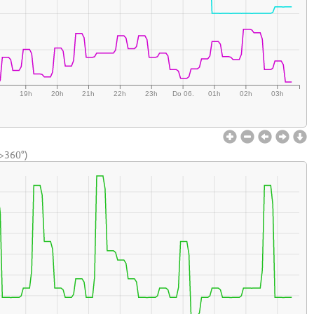
h
19h
20h
21h
22h
23h
Do 06.
01h
02h
03h
<>360°)