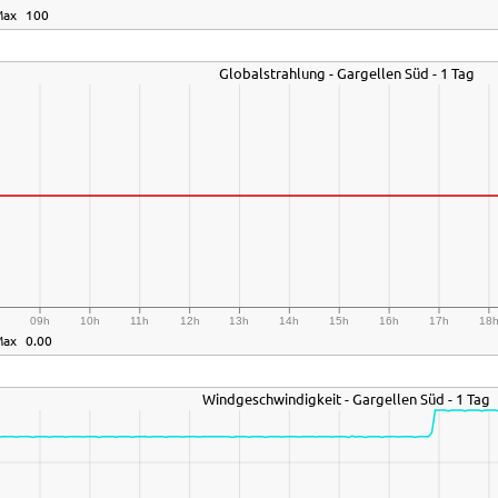
Max
100
Globalstrahlung - Gargellen Süd - 1 Tag
h
09h
10h
11h
12h
13h
14h
15h
16h
17h
18
Max
0.00
Windgeschwindigkeit - Gargellen Süd - 1 Tag