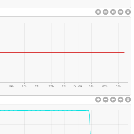
h
19h
20h
21h
22h
23h
Do 06.
01h
02h
03h