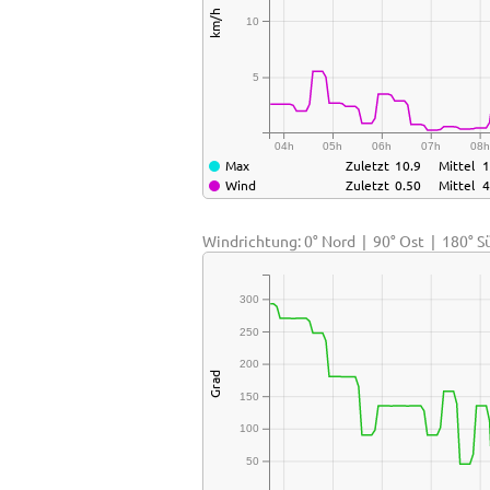
km/h
10
5
04h
05h
06h
07h
08
Max
Zuletzt
10.9
Mittel
1
Wind
Zuletzt
0.50
Mittel
4
Windrichtung: 0° Nord | 90° Ost | 180° 
300
250
200
Grad
150
100
50