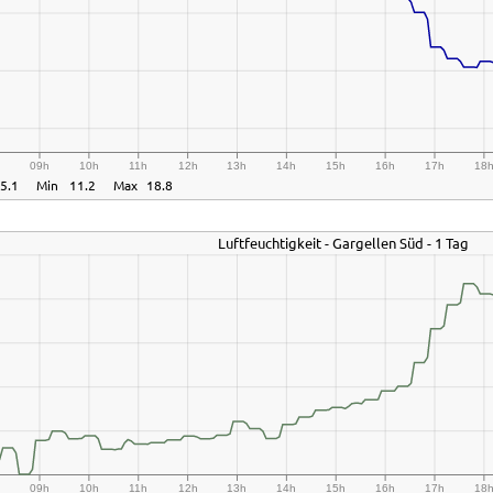
h
09h
10h
11h
12h
13h
14h
15h
16h
17h
18
5.1
Min
11.2
Max
18.8
Luftfeuchtigkeit - Gargellen Süd - 1 Tag
h
09h
10h
11h
12h
13h
14h
15h
16h
17h
18