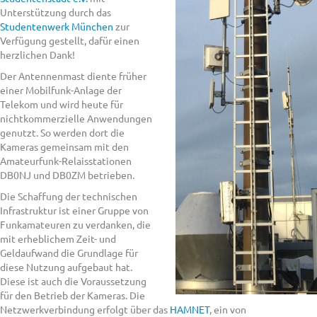
Unterstützung durch das
Studentenwerk München
zur
Verfügung gestellt, dafür einen
herzlichen Dank!
Der Antennenmast diente früher
einer Mobilfunk-Anlage der
Telekom und wird heute für
nichtkommerzielle Anwendungen
genutzt. So werden dort die
Kameras gemeinsam mit den
Amateurfunk-Relaisstationen
DB0NJ und DB0ZM betrieben.
Die Schaffung der technischen
Infrastruktur ist einer Gruppe von
Funkamateuren zu verdanken, die
mit erheblichem Zeit- und
Geldaufwand die Grundlage für
diese Nutzung aufgebaut hat.
Diese ist auch die Voraussetzung
für den Betrieb der Kameras. Die
Netzwerkverbindung erfolgt über das
HAMNET
, ein von