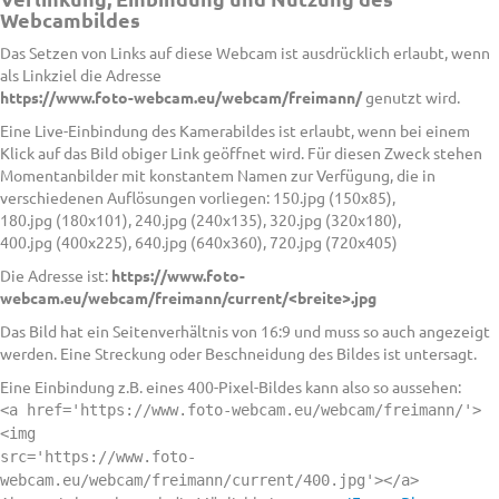
Webcambildes
Das Setzen von Links auf diese Webcam ist ausdrücklich erlaubt, wenn
als Linkziel die Adresse
https://www.foto-webcam.eu/webcam/freimann/
genutzt wird.
Eine Live-Einbindung des Kamerabildes ist erlaubt, wenn bei einem
Klick auf das Bild obiger Link geöffnet wird. Für diesen Zweck stehen
Momentanbilder mit konstantem Namen zur Verfügung, die in
verschiedenen Auflösungen vorliegen: 150.jpg (150x85),
180.jpg (180x101), 240.jpg (240x135), 320.jpg (320x180),
400.jpg (400x225), 640.jpg (640x360), 720.jpg (720x405)
Die Adresse ist:
https://www.foto-
webcam.eu/webcam/freimann/current/<breite>.jpg
Das Bild hat ein Seitenverhältnis von 16:9 und muss so auch angezeigt
werden. Eine Streckung oder Beschneidung des Bildes ist untersagt.
Eine Einbindung z.B. eines 400-Pixel-Bildes kann also so aussehen:
<a href='https://www.foto-webcam.eu/webcam/freimann/'>
<img
src='https://www.foto-
webcam.eu/webcam/freimann/current/400.jpg'></a>