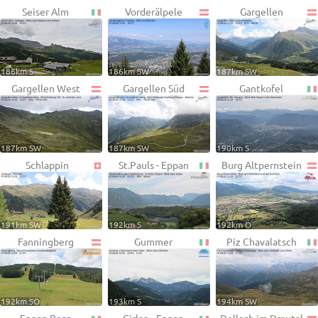
Seiser Alm
Vorderälpele
Gargellen
186km S
186km SW
187km SW
Gargellen West
Gargellen Süd
Gantkofel
187km SW
187km SW
190km S
Schlappin
St.Pauls - Eppan
Burg Altpernstein
191km SW
192km S
192km O
Fanningberg
Gummer
Piz Chavalatsch
192km SO
193km S
194km SW