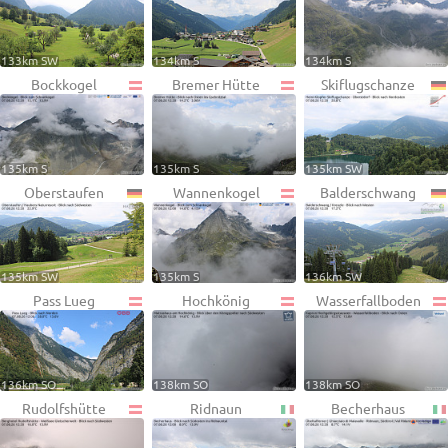
133km SW
134km S
134km S
Bockkogel
Bremer Hütte
Skiflugschanze
135km S
135km S
135km SW
Oberstaufen
Wannenkogel
Balderschwang
135km SW
135km S
136km SW
Pass Lueg
Hochkönig
Wasserfallboden
136km SO
138km SO
138km SO
Rudolfshütte
Ridnaun
Becherhaus