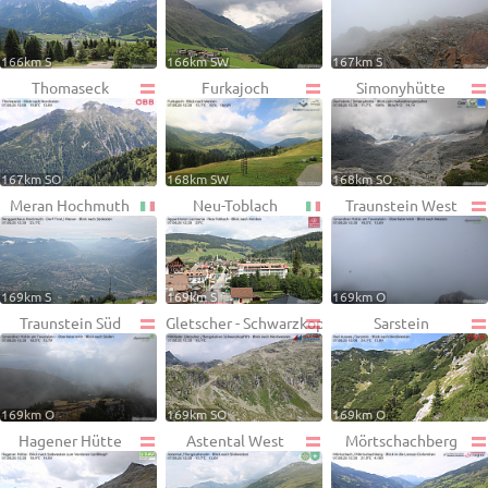
166km S
166km SW
167km S
Thomaseck
Furkajoch
Simonyhütte
167km SO
168km SW
168km SO
Meran Hochmuth
Neu-Toblach
Traunstein West
169km S
169km S
169km O
Traunstein Süd
Gletscher - Schwarzkopf
Sarstein
169km O
169km SO
169km O
Hagener Hütte
Astental West
Mörtschachberg