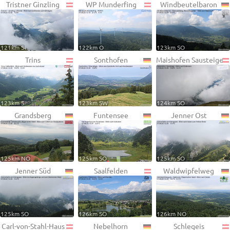
Tristner Ginzling
WP Munderfing
Windbeutelbaron
121km S
122km O
123km SO
Trins
Sonthofen
Maishofen Sausteige
123km S
123km SW
124km SO
Grandsberg
Funtensee
Jenner Ost
125km NO
125km SO
125km SO
Jenner Süd
Saalfelden
Waldwipfelweg
125km SO
126km SO
126km NO
Carl-von-Stahl-Haus
Nebelhorn
Schlegeis