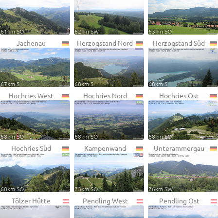
61km SO
62km SW
63km SO
Jachenau
Herzogstand Nord
Herzogstand Süd
67km S
68km S
68km S
Hochries West
Hochries Nord
Hochries Ost
68km SO
68km SO
68km SO
Hochries Süd
Kampenwand
Unterammergau
68km SO
73km SO
76km SW
Tölzer Hütte
Pendling West
Pendling Ost