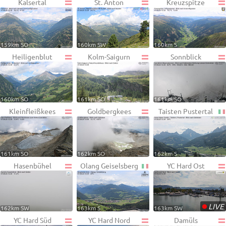
Kalsertal
St. Anton
Kreuzspitze
159km SO
160km SW
160km S
Heiligenblut
Kolm-Saigurn
Sonnblick
160km SO
161km SO
161km SO
Kleinfleißkees
Goldbergkees
Taisten Pustertal
161km SO
162km SO
162km S
Hasenbühel
Olang Geiselsberg
YC Hard Ost
•
LIVE
162km SW
163km S
163km SW
YC Hard Süd
YC Hard Nord
Damüls