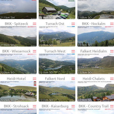
211km SW
211km SO
218km SO
BKK - Spitzeck
Turrach Ost
BKK - Nockalm
219km SO
220km SO
220km SO
BKK - Wiesernock
Turrach West
Falkert Heidialm
220km SO
221km SO
222km SO
Heidi-Hotel
Falkert Nord
Heidi-Chalets
222km SO
222km SO
223km SO
BKK - Strohsack
BKK - Kaiserburg
BKK - Country Trail