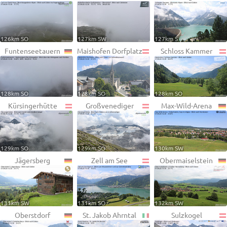
126km SO
127km SW
127km S
Funtenseetauern
Maishofen Dorfplatz
Schloss Kammer
128km SO
128km SO
128km SO
Kürsingerhütte
Großvenediger
Max-Wild-Arena
129km SO
129km SO
130km SW
Jägersberg
Zell am See
Obermaiselstein
131km SW
131km SO
132km SW
Oberstdorf
St. Jakob Ahrntal
Sulzkogel