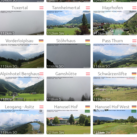
104km SO
104km S
104km SO
Tuxertal
Tannheimertal
Mayrhofen
112km S
112km SW
115km S
Vorderloiplsau
Stöhrhaus
Pass Thurn
115km SO
116km SO
116km SO
Alpinhotel Berghaus
Gamshütte
Schwärzenlifte
118km S
118km S
118km SW
Leogang - Asitz
Hanusel Hof
Hanusel Hof West
119km SO
121km SW
121km SW