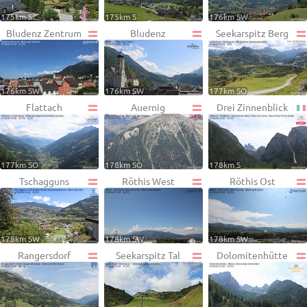
175km S
175km S
176km SW
Bludenz Zentrum
Bludenz
Seekarspitz Berg
176km SW
176km SW
177km SO
Flattach
Auernig
Drei Zinnenblick
177km SO
178km SO
178km S
Tschagguns
Röthis West
Röthis Ost
178km SW
178km SW
178km SW
Rangersdorf
Seekarspitz Tal
Dolomitenhütte