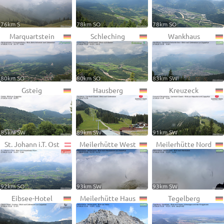
76km S
78km SO
78km SO
Marquartstein
Schleching
Wankhaus
80km SO
80km SO
83km SW
Gsteig
Hausberg
Kreuzeck
85km SW
89km SW
91km SW
St. Johann i.T. Ost
Meilerhütte West
Meilerhütte Nord
92km SO
93km SW
93km SW
Eibsee-Hotel
Meilerhütte Haus
Tegelberg