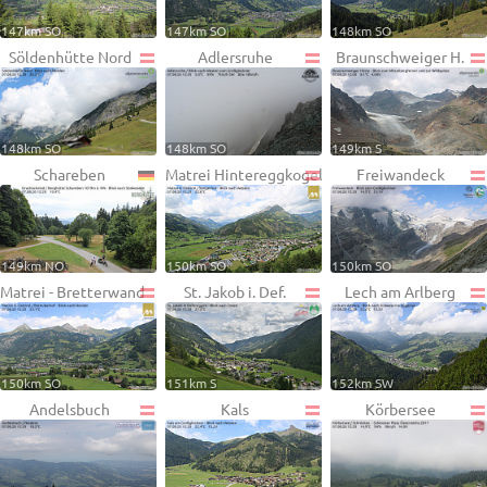
147km SO
147km SO
148km SO
Söldenhütte Nord
Adlersruhe
Braunschweiger H.
148km SO
148km SO
149km S
Schareben
Matrei Hintereggkogel
Freiwandeck
149km NO
150km SO
150km SO
Matrei - Bretterwand
St. Jakob i. Def.
Lech am Arlberg
150km SO
151km S
152km SW
Andelsbuch
Kals
Körbersee