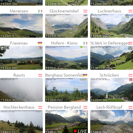
152km SW
152km SO
152km SW
Meransen
Glocknerwinkel
Lucknerhaus
152km S
152km SO
152km SO
Frauenau
Hofern - Kiens
St.Veit in Defereggen
153km NO
153km S
153km SO
Rauris
Berghaus Sonnenfels
Schröcken
153km SO
153km NO
153km SW
Hochleckenhaus
Pension Bergland
Lech Rüfikopf
•
LIVE
154km O
154km SW
154km SW