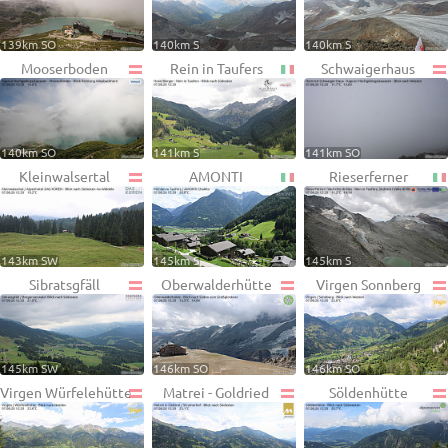
139km SO
140km S
140km S
Mooserboden
Rein in Taufers
Schwaigerhaus
140km SO
141km S
141km SO
Kleinwalsertal
AMONTI
Rieserferner
143km SW
145km S
145km S
Sibratsgfäll
Oberwalderhütte
Virgen Sonnberg
145km SW
146km SO
146km SO
Virgen Würfelehütte
Matrei - Goldried
Söldenhütte