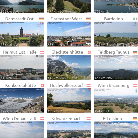
262km SW
274km SO
278km S
Darmstadt Ost
Darmstadt West
Bardolino
286km NW
286km NW
301km S
Helmut List Halle
Glecksteinhütte
Feldberg Taunus
310km O
316km SW
323km NW
Konkordiahütte
Hochwolkersdorf
Wien Bisamberg
327km SW
353km O
354km O
Wien Donaustadt
Schwarzenbach
Ettelsberg