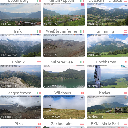
Eppan Berg
Girlan - Eppan
Dellach im Drautal
194km S
194km S
196km SO
Trafoi
Weißbrunnferner
Grimming
198km SW
198km S
198km O
Polinik
Kalterer See
Hochhamm
201km SO
202km S
202km SW
Langenferner
Wildhaus
Krakau
203km S
205km SW
207km SO
Pizol
Zechneralm
BKK - Aktiv Park