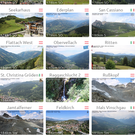
178km SO
178km SO
178km SO
Seekarhaus
Ederplan
San Cassiano
178km SO
179km SO
180km S
Flattach West
Obervellach
Ritten
180km SO
180km SO
181km S
St. Christina Gröden
Raggaschlucht 2
Rußkopf
181km S
181km SO
182km SW
Jamtalferner
Feldkirch
Mals Vinschgau
184km SW
184km SW
185km SW