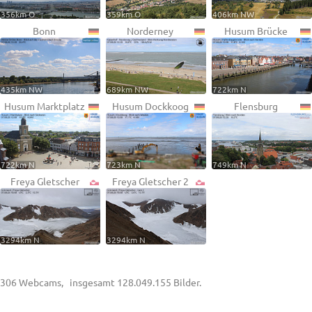
356km O
359km O
406km NW
Bonn
Norderney
Husum Brücke
435km NW
689km NW
722km N
Husum Marktplatz
Husum Dockkoog
Flensburg
722km N
723km N
749km N
Freya Gletscher
Freya Gletscher 2
3294km N
3294km N
306 Webcams, insgesamt 128.049.155 Bilder.