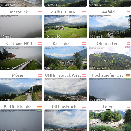
98km SW
98km SO
98km SO
Innsbruck
Zielhaus HKR
Seefeld
99km S
101km SO
101km S
Starthaus HKR
Kaltenbach
Obergarten
102km SO
102km S
103km SW
Mösern
UNI Innsbruck West
Hochstaufen Ost
103km S
104km S
104km SO
Bad Reichenhall
UNI Innsbruck
Lofer