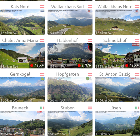
Kals Nord
Wallackhaus Süd
Wallackhaus Nord
154km SO
154km SO
154km SO
Chalet Anna Maria
Haldenhof
Schmelzhof
•
•
•
LIVE
LIVE
LIVE
154km SW
154km SW
155km SW
Gernkogel
Hopfgarten
St. Anton Galzig
155km SO
156km SO
156km SW
Bruneck
Stuben
Lüsen
156km S
158km SW
158km S