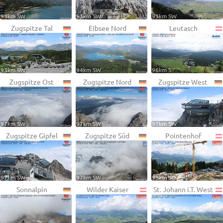
93km SW
93km SW
93km SW
Zugspitze Tal
Eibsee Nord
Leutasch
93km SW
94km SW
96km S
Zugspitze Ost
Zugspitze Nord
Zugspitze West
97km SW
97km SW
97km SW
Zugspitze Gipfel
Zugspitze Süd
Pointenhof
97km SW
97km SW
98km SO
Sonnalpin
Wilder Kaiser
St. Johann i.T. West