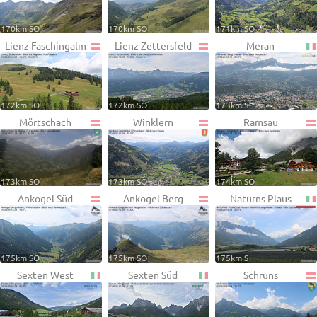
170km SO
170km SO
171km SO
Lienz Faschingalm
Lienz Zettersfeld
Meran
172km SO
172km SO
173km S
Mörtschach
Winklern
Ramsau
173km SO
173km SO
174km SO
Ankogel Süd
Ankogel Berg
Naturns Plaus
175km SO
175km SO
175km S
Sexten West
Sexten Süd
Schruns