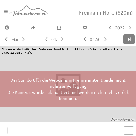
Freimann Nord
(620m)
2022
Mar
01.
08:50
Studentenstadt München-Freimann - Nord-Blick zur A9-Hochbrücke und Allianz-Arena
01.03.22 08:50 1.3°C
Der Standort für die Webcams in Freimann steht leider nicht
mehr zur Verfügung.
Die Kameras wurden abmontiert und werden nicht mehr zurück
kommen.
Live video available →
View