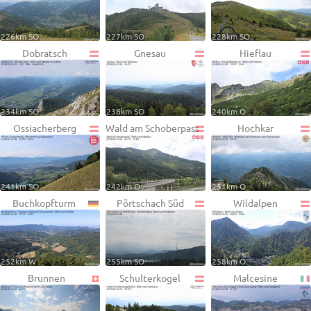
226km SO
227km SO
228km SO
Dobratsch
Gnesau
Hieflau
234km SO
238km SO
240km O
Ossiacherberg
Wald am Schoberpass
Hochkar
241km SO
242km O
251km O
Buchkopfturm
Pörtschach Süd
Wildalpen
252km W
255km SO
258km O
Brunnen
Schulterkogel
Malcesine