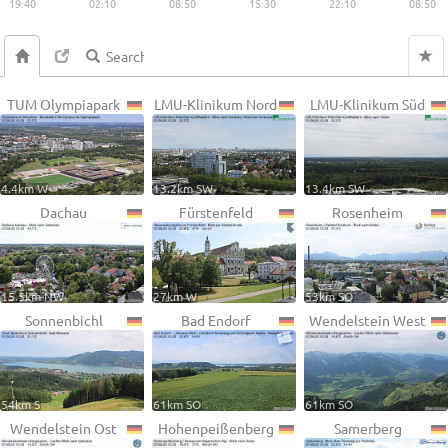
19:40
02:10
08:50
15:30
22:10
08:50
TUM Olympiapark
LMU-Klinikum Nord
LMU-Klinikum Süd
4.4km W
13.2km SW
13.4km SW
Dachau
Fürstenfeld
Rosenheim
15.5km NW
27km W
53km SO
Sonnenbichl
Bad Endorf
Wendelstein West
54km S
61km SO
61km SO
Wendelstein Ost
Hohenpeißenberg
Samerberg