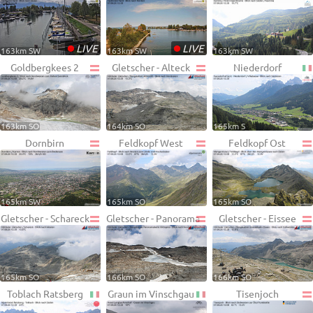
•
•
LIVE
LIVE
163km SW
163km SW
163km SW
Goldbergkees 2
Gletscher - Alteck
Niederdorf
163km SO
164km SO
165km S
Dornbirn
Feldkopf West
Feldkopf Ost
165km SW
165km SO
165km SO
Gletscher - Schareck
Gletscher - Panorama
Gletscher - Eissee
165km SO
166km SO
166km SO
Toblach Ratsberg
Graun im Vinschgau
Tisenjoch